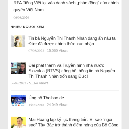
RFA Tiếng Việt lọt vào danh sách „phản động“ của chính
quyền Việt Nam
06/08/2026
NHIỀU NGƯỜI XEM
Tin bà Nguyễn Thị Thanh Nhàn đang ẩn náu tại
Đức đã được chính thức xác nhận
07/08/2023
- 15.060 Views
Đài phát thanh và Truyền hình nhà nước
Slovakia (RTVS) công bố thông tin bà Nguyễn
Thị Thanh Nhàn trốn sang Đức!
06/08/2023
- 5.164 Views
Ủng hộ Thoibao.de
15/02/2018
- 24.049 Views
Mai Hoàng lập kỷ lục thăng tiến: Vì sao “ngôi
sao” Tây Bắc trở thành điểm nóng của Bộ Công