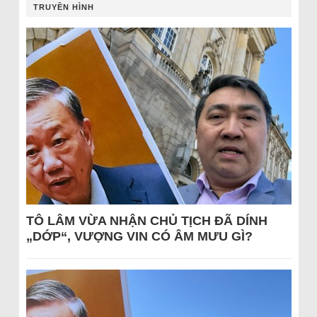
TRUYỀN HÌNH
TÔ LÂM VỪA NHẬN CHỦ TỊCH ĐÃ DÍNH
„DỚP“, VƯỢNG VIN CÓ ÂM MƯU GÌ?