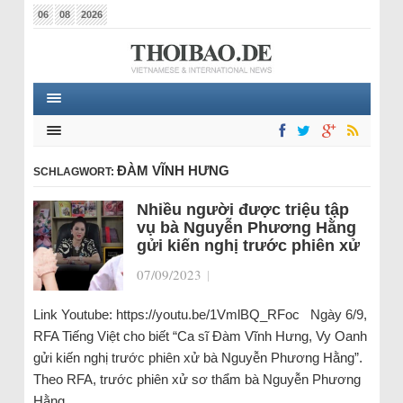
06
08
2026
ĐÀM VĨNH HƯNG
SCHLAGWORT:
Nhiều người được triệu tập
vụ bà Nguyễn Phương Hằng
gửi kiến nghị trước phiên xử
07/09/2023
|
Link Youtube: https://youtu.be/1VmlBQ_RFoc Ngày 6/9,
RFA Tiếng Việt cho biết “Ca sĩ Đàm Vĩnh Hưng, Vy Oanh
gửi kiến nghị trước phiên xử bà Nguyễn Phương Hằng”.
Theo RFA, trước phiên xử sơ thẩm bà Nguyễn Phương
Hằng…