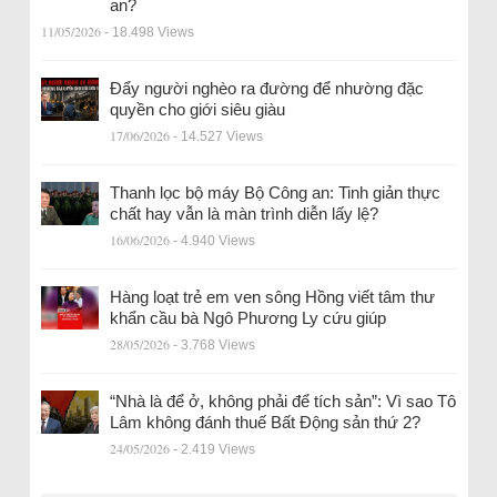
an?
11/05/2026
- 18.498 Views
Đẩy người nghèo ra đường để nhường đặc
quyền cho giới siêu giàu
17/06/2026
- 14.527 Views
Thanh lọc bộ máy Bộ Công an: Tinh giản thực
chất hay vẫn là màn trình diễn lấy lệ?
16/06/2026
- 4.940 Views
Hàng loạt trẻ em ven sông Hồng viết tâm thư
khẩn cầu bà Ngô Phương Ly cứu giúp
28/05/2026
- 3.768 Views
“Nhà là để ở, không phải để tích sản”: Vì sao Tô
Lâm không đánh thuế Bất Động sản thứ 2?
24/05/2026
- 2.419 Views