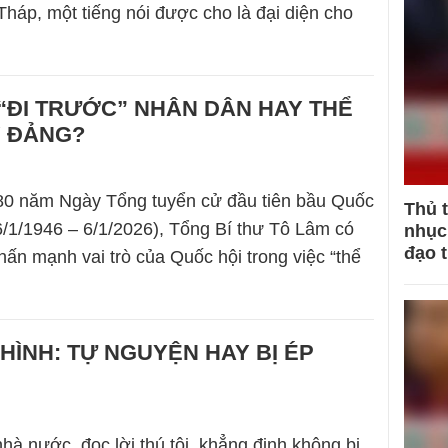
háp, một tiếng nói được cho là đại diện cho
“ĐI TRƯỚC” NHÂN DÂN HAY THỂ
Ý ĐẢNG?
80 năm Ngày Tổng tuyển cử đầu tiên bầu Quốc
Thủ 
6/1/1946 – 6/1/2026), Tổng Bí thư Tô Lâm có
nhục 
đạo 
hấn mạnh vai trò của Quốc hội trong việc “thể
HÌNH: TỰ NGUYỆN HAY BỊ ÉP
nhà nước, đọc lời thú tội, khẳng định không bị