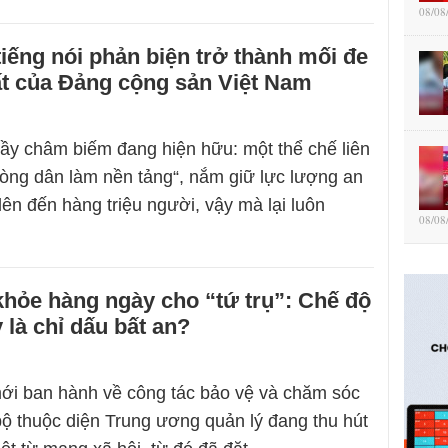
08/08
iếng nói phản biện trở thành mối đe
ất của Đảng cộng sản Việt Nam
đầy châm biếm đang hiện hữu: một thể chế liên
„lòng dân làm nền tảng“, nắm giữ lực lượng an
lên đến hàng triệu người, vậy mà lại luôn
08/08
hỏe hàng ngày cho “tứ trụ”: Chế độ
 là chỉ dấu bất an?
ới ban hành về công tác bảo vệ và chăm sóc
ộ thuộc diện Trung ương quản lý đang thu hút