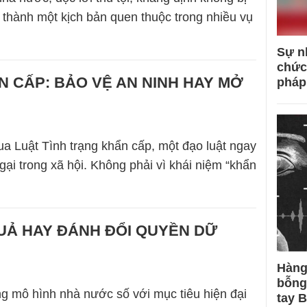
ở thành một kịch bản quen thuộc trong nhiều vụ
Sự n
chức
N CẤP: BẢO VỆ AN NINH HAY MỞ
pháp
a Luật Tình trạng khẩn cấp, một đạo luật ngay
gại trong xã hội. Không phải vì khái niệm “khẩn
UẢ HAY ĐÁNH ĐỔI QUYỀN DỮ
Hàng
bỗng
g mô hình nhà nước số với mục tiêu hiện đại
tay 