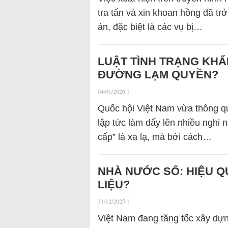
tra tấn và xin khoan hồng đã tr
án, đặc biệt là các vụ bị…
LUẬT TÌNH TRẠNG KHẨ
ĐƯỜNG LẠM QUYỀN?
04/01/2026
|
Quốc hội Việt Nam vừa thông qu
lập tức làm dấy lên nhiều nghi n
cấp” là xa lạ, mà bởi cách…
NHÀ NƯỚC SỐ: HIỆU Q
LIỆU?
31/12/2025
|
Việt Nam đang tăng tốc xây dựn