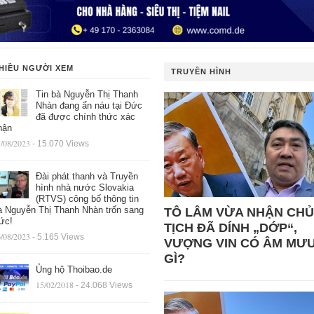
HIỀU NGƯỜI XEM
TRUYỀN HÌNH
Tin bà Nguyễn Thị Thanh
Nhàn đang ẩn náu tại Đức
đã được chính thức xác
hận
/08/2023
- 15.070 Views
Đài phát thanh và Truyền
hình nhà nước Slovakia
(RTVS) công bố thông tin
à Nguyễn Thị Thanh Nhàn trốn sang
TÔ LÂM VỪA NHẬN CHỦ
ức!
TỊCH ĐÃ DÍNH „DỚP“,
/08/2023
- 5.165 Views
VƯỢNG VIN CÓ ÂM MƯ
GÌ?
Ủng hộ Thoibao.de
15/02/2018
- 24.068 Views