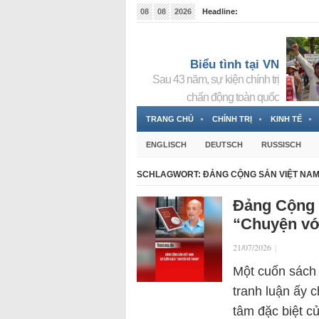
08
08
2026
Headline:
Tin bà Nguyễn Thị Thanh Nhàn đang ẩn náu tại Đức
Biểu tình tại VN
Sau 43 năm, sự kiện chính trị
chấn động toàn quốc
TRANG CHỦ
CHÍNH TRỊ
KINH TẾ
ENGLISCH
DEUTSCH
RUSSISCH
SCHLAGWORT:
ĐẢNG CỘNG SẢN VIỆT NA
Đảng Cộng 
“Chuyện vớ
21/07/2026
|
Một cuốn sách 
tranh luận ấy 
tâm đặc biệt c