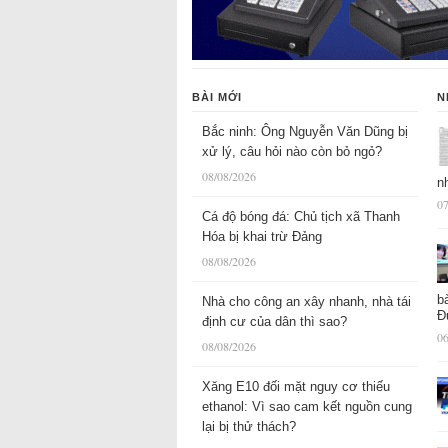
BÀI MỚI
N
Bắc ninh: Ông Nguyễn Văn Dũng bị
xử lý, câu hỏi nào còn bỏ ngỏ?
08/08/2026
n
07
Cá độ bóng đá: Chủ tịch xã Thanh
Hóa bị khai trừ Đảng
08/08/2026
b
Nhà cho công an xây nhanh, nhà tái
Đ
định cư của dân thì sao?
06
08/08/2026
Xăng E10 đối mặt nguy cơ thiếu
ethanol: Vì sao cam kết nguồn cung
lại bị thử thách?