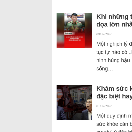
Khi những t
dọa lớn nh
09/07/2026
|
Một nghịch lý 
tục tự hào có 
ninh hùng hậu 
sống…
Khám sức k
đặc biệt hay
01/07/2026
|
Một quy định m
sức khỏe cán b