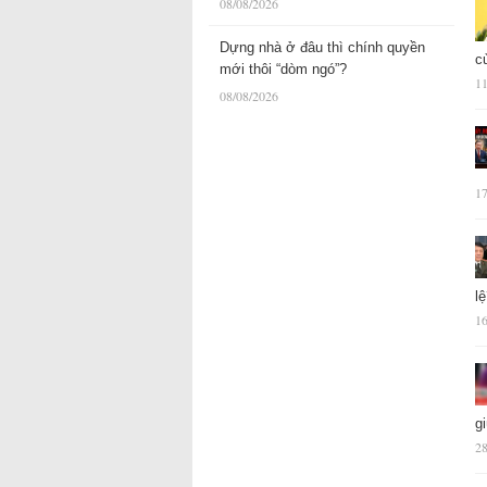
08/08/2026
Dựng nhà ở đâu thì chính quyền
c
mới thôi “dòm ngó”?
11
08/08/2026
17
l
16
g
28