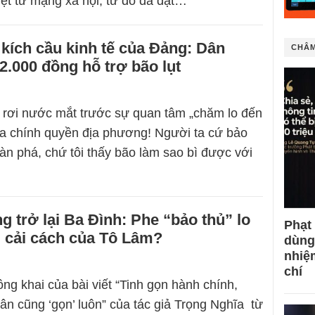
iệt từ mạng xã hội, từ đó đã đặt…
 kích cầu kinh tế của Đảng: Dân
CHÂM
.000 đồng hỗ trợ bão lụt
 rơi nước mắt trước sự quan tâm „chăm lo đến
ủa chính quyền địa phương! Người ta cứ bảo
àn phá, chứ tôi thấy bão làm sao bì được với
 trở lại Ba Đình: Phe “bảo thủ” lo
Phạt
 cải cách của Tô Lâm?
dùng
nhiệ
chí
ng khai của bài viết “Tinh gọn hành chính,
ân cũng ‘gọn’ luôn” của tác giả Trọng Nghĩa từ