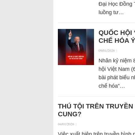
Đại Học Đồng T
luồng tư…
QUỐC HỘI 
CHẾ HÓA 
09/01/2026
|
Nhân kỷ niệm 
hội Việt Nam (
bài phát biểu n
chế hóa”…
THÚ TỘI TRÊN TRUYỀN 
CUNG?
04/01/2026
|
Việc xuất hiện trên truyền hình 