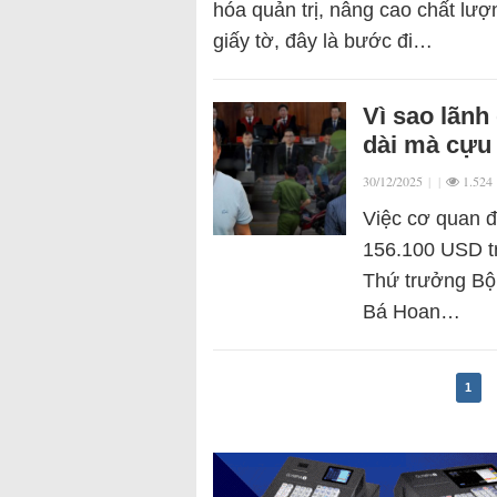
hóa quản trị, nâng cao chất lượ
giấy tờ, đây là bước đi…
Vì sao lãnh
dài mà cựu
30/12/2025
|
|
1.524
Việc cơ quan đ
156.100 USD tr
Thứ trưởng Bộ
Bá Hoan…
1