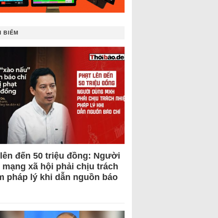
 BIẾM
 lên đến 50 triệu đồng: Người
 mạng xã hội phải chịu trách
m pháp lý khi dẫn nguồn báo