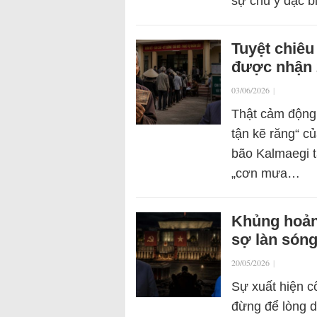
sự chú ý đặc b
Tuyệt chiêu
được nhận 2
03/06/2026
|
Thật cảm động
tận kẽ răng“ c
bão Kalmaegi t
„cơn mưa…
Khủng hoảng
sợ làn sóng
20/05/2026
|
Sự xuất hiện cô
đừng để lòng d