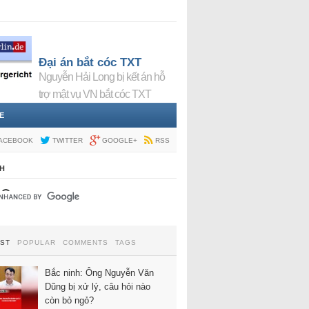
Đại án bắt cóc TXT
Nguyễn Hải Long bị kết án hỗ
trợ mật vụ VN bắt cóc TXT
E
ACEBOOK
TWITTER
GOOGLE+
RSS
H
EST
POPULAR
COMMENTS
TAGS
Bắc ninh: Ông Nguyễn Văn
Dũng bị xử lý, câu hỏi nào
còn bỏ ngỏ?