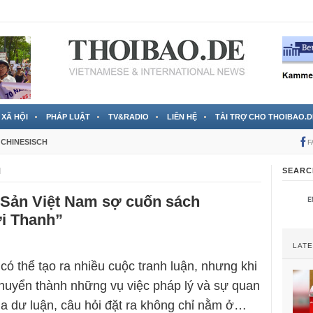
 đã được chính thức xác nhận
3 Jahren ago
XÃ HỘI
PHÁP LUẬT
TV&RADIO
LIÊN HỆ
TÀI TRỢ CHO THOIBAO.D
CHINESISCH
F
M
SEARC
Sản Việt Nam sợ cuốn sách
i Thanh”
LAT
có thể tạo ra nhiều cuộc tranh luận, nhưng khi
chuyển thành những vụ việc pháp lý và sự quan
ủa dư luận, câu hỏi đặt ra không chỉ nằm ở…