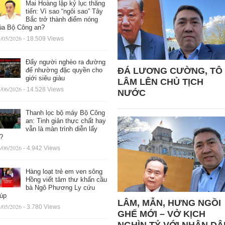
Mai Hoàng lập kỷ lục thăng
tiến: Vì sao “ngôi sao” Tây
Bắc trở thành điểm nóng
ủa Bộ Công an?
/05/2026
- 18.509 Views
Đẩy người nghèo ra đường
ĐÁ LƯƠNG CƯỜNG, TÔ
để nhường đặc quyền cho
giới siêu giàu
LÂM LÊN CHỦ TỊCH
/06/2026
- 14.528 Views
NƯỚC
Thanh lọc bộ máy Bộ Công
an: Tinh giản thực chất hay
vẫn là màn trình diễn lấy
ệ?
/06/2026
- 4.942 Views
Hàng loạt trẻ em ven sông
Hồng viết tâm thư khẩn cầu
bà Ngô Phương Ly cứu
iúp
LÂM, MẪN, HƯNG NGỒI
/05/2026
- 3.780 Views
GHẾ MỚI – VỞ KỊCH