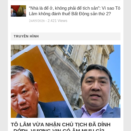
“Nhà là để ở, không phải để tích sản”: Vì sao Tô
Lâm không đánh thuế Bất Động sản thứ 2?
24/05/2026
- 2.421 Views
TRUYỀN HÌNH
TÔ LÂM VỪA NHẬN CHỦ TỊCH ĐÃ DÍNH