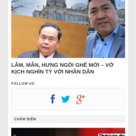
LÂM, MẪN, HƯNG NGỒI GHẾ MỚI – VỞ
KỊCH NGHÌN TỶ VỚI NHÂN DÂN
FOLLOW US
CHÂM BIẾM