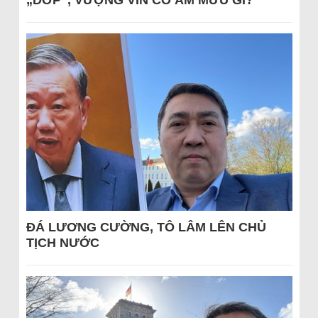
„DỚP“, VƯỢNG VIN CÓ ÂM MƯU GÌ?
ĐÁ LƯƠNG CƯỜNG, TÔ LÂM LÊN CHỦ
TỊCH NƯỚC