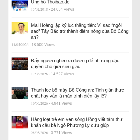
Ủng hộ Thoibao.de
15/02/2018
- 24.054 Views
Mai Hoàng lập kỷ lục thăng tiến: Vì sao “ngôi
sao” Tây Bắc trở thành điểm nóng của Bộ Công
an?
11/05/2026
- 18.500 Views
Đẩy người nghèo ra đường để nhường đặc
quyền cho giới siêu giàu
17/06/2026
- 14.527 Views
Thanh lọc bộ máy Bộ Công an: Tinh giản thực
chất hay vẫn là màn trình diễn lấy lệ?
16/06/2026
- 4.941 Views
Hàng loạt trẻ em ven sông Hồng viết tâm thư
khẩn cầu bà Ngô Phương Ly cứu giúp
28/05/2026
- 3.771 Views