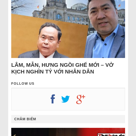
LÂM, MẪN, HƯNG NGỒI GHẾ MỚI – VỞ
KỊCH NGHÌN TỶ VỚI NHÂN DÂN
FOLLOW US
CHÂM BIẾM