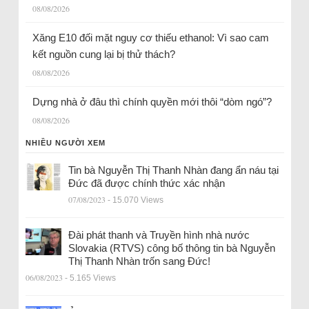
08/08/2026
Xăng E10 đối mặt nguy cơ thiếu ethanol: Vì sao cam
kết nguồn cung lại bị thử thách?
08/08/2026
Dựng nhà ở đâu thì chính quyền mới thôi “dòm ngó”?
08/08/2026
NHIỀU NGƯỜI XEM
Tin bà Nguyễn Thị Thanh Nhàn đang ẩn náu tại
Đức đã được chính thức xác nhận
07/08/2023
- 15.070 Views
Đài phát thanh và Truyền hình nhà nước
Slovakia (RTVS) công bố thông tin bà Nguyễn
Thị Thanh Nhàn trốn sang Đức!
06/08/2023
- 5.165 Views