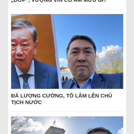
„DỚP“, VƯỢNG VIN CÓ ÂM MƯU GÌ?
ĐÁ LƯƠNG CƯỜNG, TÔ LÂM LÊN CHỦ
TỊCH NƯỚC