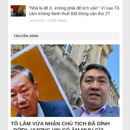
“Nhà là để ở, không phải để tích sản”: Vì sao Tô
Lâm không đánh thuế Bất Động sản thứ 2?
24/05/2026
- 2.426 Views
TRUYỀN HÌNH
TÔ LÂM VỪA NHẬN CHỦ TỊCH ĐÃ DÍNH