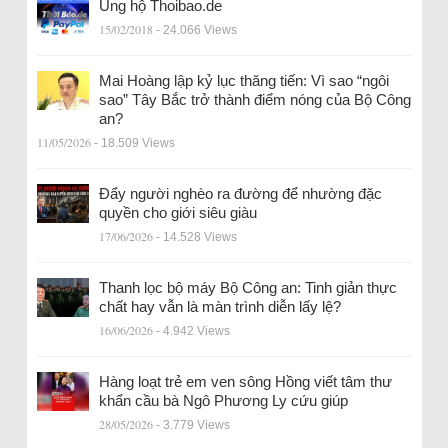
Ủng hộ Thoibao.de
15/02/2018
- 24.066 Views
Mai Hoàng lập kỷ lục thăng tiến: Vì sao “ngôi
sao” Tây Bắc trở thành điểm nóng của Bộ Công
an?
11/05/2026
- 18.509 Views
Đẩy người nghèo ra đường để nhường đặc
quyền cho giới siêu giàu
17/06/2026
- 14.528 Views
Thanh lọc bộ máy Bộ Công an: Tinh giản thực
chất hay vẫn là màn trình diễn lấy lệ?
16/06/2026
- 4.942 Views
Hàng loạt trẻ em ven sông Hồng viết tâm thư
khẩn cầu bà Ngô Phương Ly cứu giúp
28/05/2026
- 3.779 Views