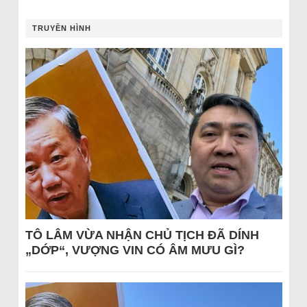
TRUYỀN HÌNH
TÔ LÂM VỪA NHẬN CHỦ TỊCH ĐÃ DÍNH
„DỚP“, VƯỢNG VIN CÓ ÂM MƯU GÌ?