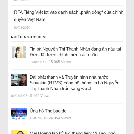
RFA Tiếng Việt lọt vào danh sách „phản động“ của chính
quyền Việt Nam
06/08/2026
NHIỀU NGƯỜI XEM
Tin bà Nguyễn Thị Thanh Nhàn đang ẩn náu tại
Đức đã được chính thức xác nhận
07/08/2023
- 15.065 Views
Đài phát thanh và Truyền hình nhà nước
Slovakia (RTVS) công bố thông tin bà Nguyễn
Thị Thanh Nhàn trốn sang Đức!
06/08/2023
- 5.164 Views
Ủng hộ Thoibao.de
15/02/2018
- 24.054 Views
Mai Hoàng lập kỷ lục thăng tiến: Vì sao “ngôi