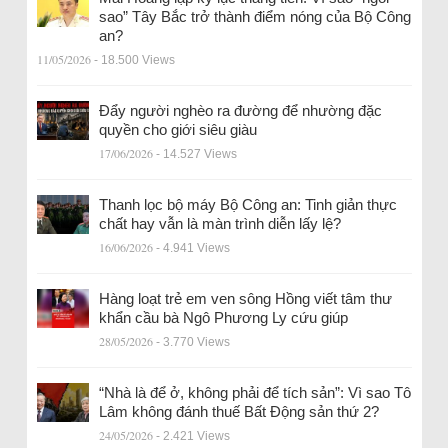
sao” Tây Bắc trở thành điểm nóng của Bộ Công
an?
11/05/2026
- 18.500 Views
Đẩy người nghèo ra đường để nhường đặc
quyền cho giới siêu giàu
17/06/2026
- 14.527 Views
Thanh lọc bộ máy Bộ Công an: Tinh giản thực
chất hay vẫn là màn trình diễn lấy lệ?
16/06/2026
- 4.941 Views
Hàng loạt trẻ em ven sông Hồng viết tâm thư
khẩn cầu bà Ngô Phương Ly cứu giúp
28/05/2026
- 3.770 Views
“Nhà là để ở, không phải để tích sản”: Vì sao Tô
Lâm không đánh thuế Bất Động sản thứ 2?
24/05/2026
- 2.421 Views