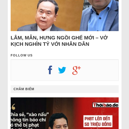
LÂM, MẪN, HƯNG NGỒI GHẾ MỚI – VỞ
KỊCH NGHÌN TỶ VỚI NHÂN DÂN
FOLLOW US
CHÂM BIẾM