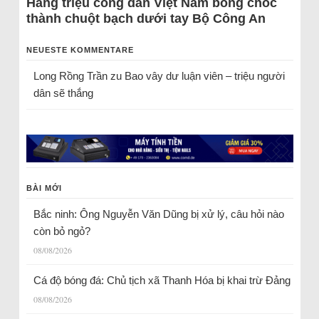
Hàng triệu công dân Việt Nam bỗng chốc
thành chuột bạch dưới tay Bộ Công An
NEUESTE KOMMENTARE
Long Rồng Trần
zu
Bao vây dư luận viên – triệu người
dân sẽ thắng
BÀI MỚI
Bắc ninh: Ông Nguyễn Văn Dũng bị xử lý, câu hỏi nào
còn bỏ ngỏ?
08/08/2026
Cá độ bóng đá: Chủ tịch xã Thanh Hóa bị khai trừ Đảng
08/08/2026