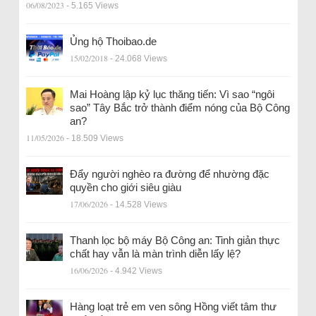
06/08/2023
- 5.165 Views
Ủng hộ Thoibao.de
15/02/2018
- 24.068 Views
Mai Hoàng lập kỷ lục thăng tiến: Vì sao “ngôi
sao” Tây Bắc trở thành điểm nóng của Bộ Công
an?
11/05/2026
- 18.509 Views
Đẩy người nghèo ra đường để nhường đặc
quyền cho giới siêu giàu
17/06/2026
- 14.528 Views
Thanh lọc bộ máy Bộ Công an: Tinh giản thực
chất hay vẫn là màn trình diễn lấy lệ?
16/06/2026
- 4.942 Views
Hàng loạt trẻ em ven sông Hồng viết tâm thư