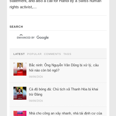
statement, and also a call for Hanoi by a Swiss human
rights activist,…
SEARCH
LATEST
POPULAR
COMMENTS
TAGS
Bắc ninh: Ông Nguyễn Văn Dũng bị xử lý, câu
hỏi nào còn bỏ ngỏ?
08/08/2026
Cá độ bóng đá: Chủ tịch xã Thanh Hóa bị khai
trừ Đảng
08/08/2026
Nhà cho công an xây nhanh, nhà tái định cư của