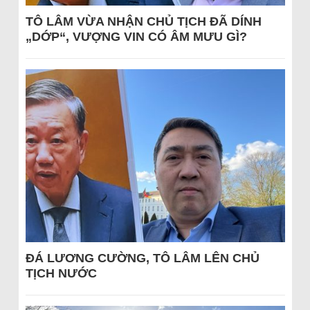
TÔ LÂM VỪA NHẬN CHỦ TỊCH ĐÃ DÍNH
„DỚP“, VƯỢNG VIN CÓ ÂM MƯU GÌ?
ĐÁ LƯƠNG CƯỜNG, TÔ LÂM LÊN CHỦ
TỊCH NƯỚC