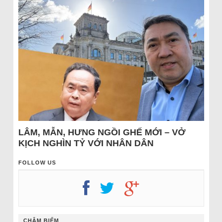
LÂM, MẪN, HƯNG NGỒI GHẾ MỚI – VỞ
KỊCH NGHÌN TỶ VỚI NHÂN DÂN
FOLLOW US
CHÂM BIẾM