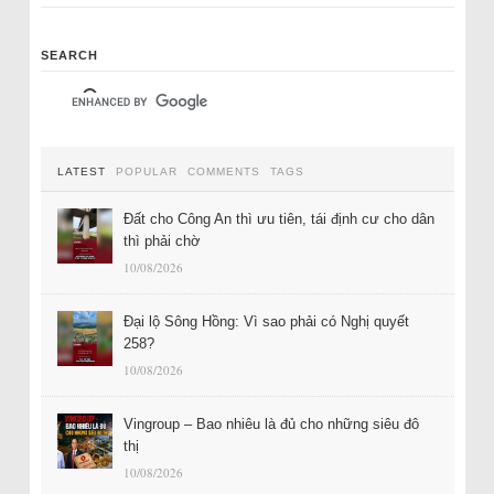
SEARCH
LATEST
POPULAR
COMMENTS
TAGS
Đất cho Công An thì ưu tiên, tái định cư cho dân
thì phải chờ
10/08/2026
Đại lộ Sông Hồng: Vì sao phải có Nghị quyết
258?
10/08/2026
Vingroup – Bao nhiêu là đủ cho những siêu đô
thị
10/08/2026