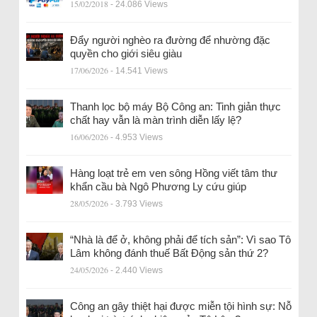
15/02/2018
- 24.086 Views
Đẩy người nghèo ra đường để nhường đặc
quyền cho giới siêu giàu
17/06/2026
- 14.541 Views
Thanh lọc bộ máy Bộ Công an: Tinh giản thực
chất hay vẫn là màn trình diễn lấy lệ?
16/06/2026
- 4.953 Views
Hàng loạt trẻ em ven sông Hồng viết tâm thư
khẩn cầu bà Ngô Phương Ly cứu giúp
28/05/2026
- 3.793 Views
“Nhà là để ở, không phải để tích sản”: Vì sao Tô
Lâm không đánh thuế Bất Động sản thứ 2?
24/05/2026
- 2.440 Views
Công an gây thiệt hại được miễn tội hình sự: Nỗ