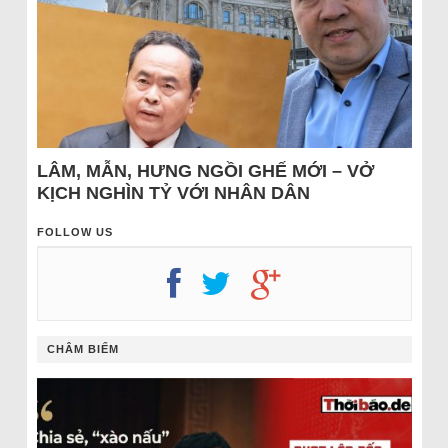
LÂM, MẪN, HƯNG NGỒI GHẾ MỚI – VỞ
KỊCH NGHÌN TỶ VỚI NHÂN DÂN
FOLLOW US
CHÂM BIẾM