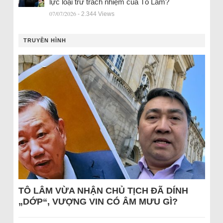
lực loại trừ trách nhiệm của Tô Lâm?
07/07/2026
- 2.344 Views
TRUYỀN HÌNH
TÔ LÂM VỪA NHẬN CHỦ TỊCH ĐÃ DÍNH
„DỚP“, VƯỢNG VIN CÓ ÂM MƯU GÌ?