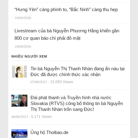
“Hưng Yên” càng phình to, “Bắc Ninh” càng thu hẹp
10/08/2026
Livestream của bà Nguyễn Phương Hằng khiến gần
800 cơ quan báo chí phải đỏ mặt
10/08/2026
NHIỀU NGƯỜI XEM
Tin bà Nguyễn Thị Thanh Nhàn đang ẩn náu tại
Đức đã được chính thức xác nhận
07/08/2023
- 15.093 Views
Đài phát thanh và Truyền hình nhà nước
Slovakia (RTVS) công bố thông tin bà Nguyễn
Thị Thanh Nhàn trốn sang Đức!
06/08/2023
- 5.171 Views
Ủng hộ Thoibao.de