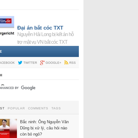
Đại án bắt cóc TXT
Nguyễn Hải Long bị kết án hỗ
trợ mật vụ VN bắt cóc TXT
E
ACEBOOK
TWITTER
GOOGLE+
RSS
H
EST
POPULAR
COMMENTS
TAGS
Bắc ninh: Ông Nguyễn Văn
Dũng bị xử lý, câu hỏi nào
còn bỏ ngỏ?