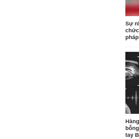
Sự n
chức
pháp
Hàng
bỗng
tay 