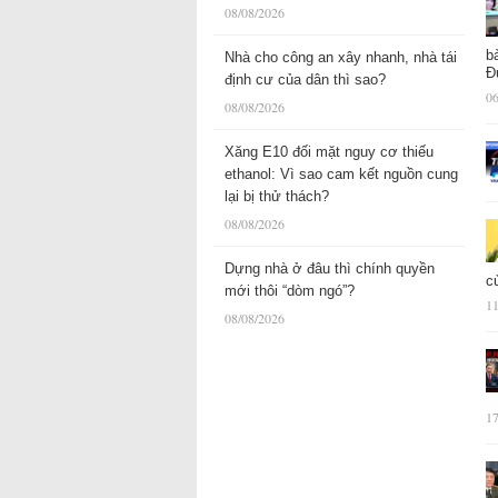
08/08/2026
b
Nhà cho công an xây nhanh, nhà tái
Đ
định cư của dân thì sao?
06
08/08/2026
Xăng E10 đối mặt nguy cơ thiếu
ethanol: Vì sao cam kết nguồn cung
lại bị thử thách?
08/08/2026
Dựng nhà ở đâu thì chính quyền
c
mới thôi “dòm ngó”?
11
08/08/2026
17