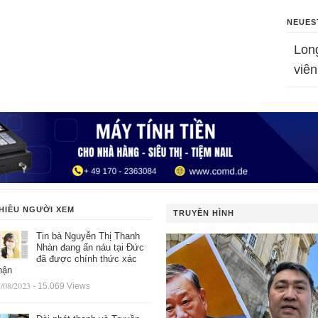
NEUES
Lon
viên
HIỀU NGƯỜI XEM
TRUYỀN HÌNH
Tin bà Nguyễn Thị Thanh
Nhàn đang ẩn náu tại Đức
đã được chính thức xác
hận
/08/2023
- 15.069 Views