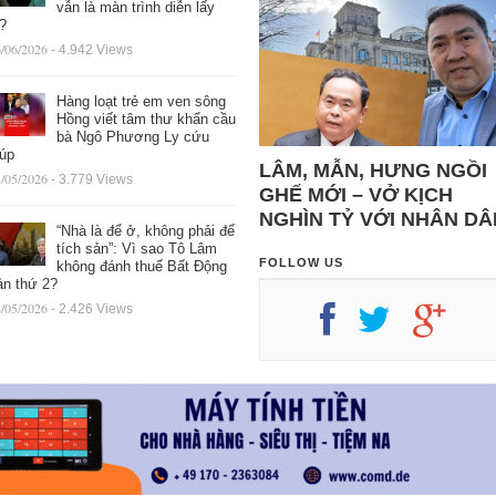
vẫn là màn trình diễn lấy
ệ?
/06/2026
- 4.942 Views
Hàng loạt trẻ em ven sông
Hồng viết tâm thư khẩn cầu
bà Ngô Phương Ly cứu
iúp
LÂM, MẪN, HƯNG NGỒI
/05/2026
- 3.779 Views
GHẾ MỚI – VỞ KỊCH
NGHÌN TỶ VỚI NHÂN DÂ
“Nhà là để ở, không phải để
tích sản”: Vì sao Tô Lâm
FOLLOW US
không đánh thuế Bất Động
ản thứ 2?
/05/2026
- 2.426 Views