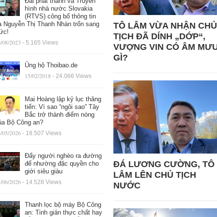
Đài phát thanh và Truyền
hình nhà nước Slovakia
(RTVS) công bố thông tin
à Nguyễn Thị Thanh Nhàn trốn sang
TÔ LÂM VỪA NHẬN CHỦ
ức!
TỊCH ĐÃ DÍNH „DỚP“,
/08/2023
- 5.165 Views
VƯỢNG VIN CÓ ÂM MƯ
GÌ?
Ủng hộ Thoibao.de
15/02/2018
- 24.066 Views
Mai Hoàng lập kỷ lục thăng
tiến: Vì sao “ngôi sao” Tây
Bắc trở thành điểm nóng
ủa Bộ Công an?
/05/2026
- 18.507 Views
Đẩy người nghèo ra đường
ĐÁ LƯƠNG CƯỜNG, TÔ
để nhường đặc quyền cho
giới siêu giàu
LÂM LÊN CHỦ TỊCH
/06/2026
- 14.528 Views
NƯỚC
Thanh lọc bộ máy Bộ Công
an: Tinh giản thực chất hay