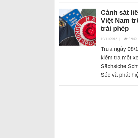
Cảnh sát li
Việt Nam tr
trái phép
10/11/2018
|
|
2.942
Trưa ngày 08/1
kiểm tra một x
Sächsiche Schw
Séc và phát h