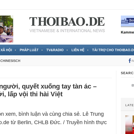
 đã được chính thức xác nhận
3 Jahren ago
XÃ HỘI
PHÁP LUẬT
TV&RADIO
LIÊN HỆ
TÀI TRỢ CHO THOIBAO.D
CHINESISCH
F
SEARC
gười, quyết xuống tay tàn ác –
 lấp vội thi hài Việt
LAT
n xem, bình luận và cùng chia sẻ. Lê Trung
.de từ Berlin, CHLB Đức. / Truyền hình thực