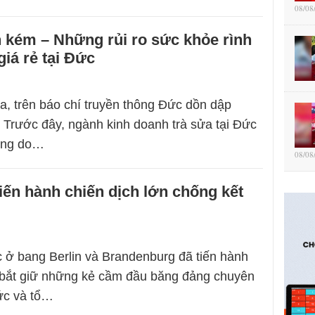
08/08
nh kém – Những rủi ro sức khỏe rình
giá rẻ tại Đức
ua, trên báo chí truyền thông Đức dồn dập
. Trước đây, ngành kinh doanh trà sửa tại Đức
cũng do…
08/08
iến hành chiến dịch lớn chống kết
c ở bang Berlin và Brandenburg đã tiến hành
à bắt giữ những kẻ cầm đầu băng đảng chuyên
ức và tổ…