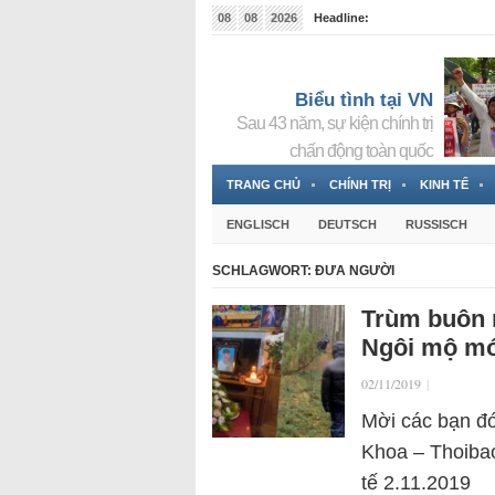
08
08
2026
Headline:
Tin bà Nguyễn Thị Thanh Nhàn đang ẩn náu tại Đức
Biểu tình tại VN
Sau 43 năm, sự kiện chính trị
chấn động toàn quốc
TRANG CHỦ
CHÍNH TRỊ
KINH TẾ
ENGLISCH
DEUTSCH
RUSSISCH
SCHLAGWORT:
ĐƯA NGƯỜI
Trùm buôn n
Ngôi mộ mới,
02/11/2019
|
Mời các bạn đó
Khoa – Thoibao
tế 2.11.2019