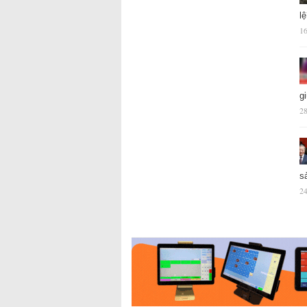
l
16
g
28
s
24