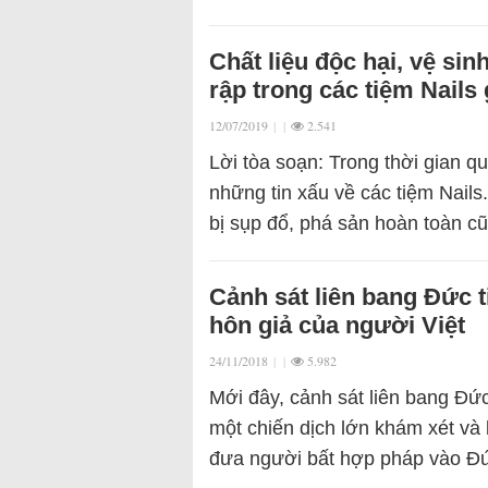
Chất liệu độc hại, vệ si
rập trong các tiệm Nails 
12/07/2019
|
|
2.541
Lời tòa soạn: Trong thời gian q
những tin xấu về các tiệm Nails
bị sụp đổ, phá sản hoàn toàn 
Cảnh sát liên bang Đức t
hôn giả của người Việt
24/11/2018
|
|
5.982
Mới đây, cảnh sát liên bang Đứ
một chiến dịch lớn khám xét v
đưa người bất hợp pháp vào Đ