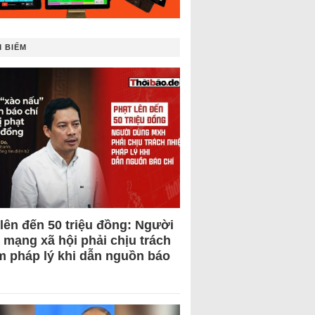
 BIẾM
 lên đến 50 triệu đồng: Người
 mạng xã hội phải chịu trách
m pháp lý khi dẫn nguồn báo