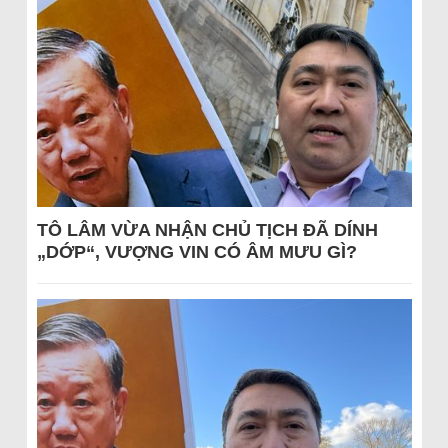
TÔ LÂM VỪA NHẬN CHỦ TỊCH ĐÃ DÍNH
„DỚP“, VƯỢNG VIN CÓ ÂM MƯU GÌ?