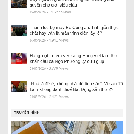
quyền cho giới siêu giàu
17/06/2026
- 14.527 Views
Thanh lọc bộ máy Bộ Công an: Tinh giản thực
chất hay vẫn là màn trình diễn lấy lệ?
16/06/2026
- 4.941 Views
Hàng loạt trẻ em ven sông Hồng viết tâm thư
khẩn cầu bà Ngô Phương Ly cứu giúp
28/05/2026
- 3.770 Views
“Nhà là để ở, không phải để tích sản”: Vì sao Tô
Lâm không đánh thuế Bất Động sản thứ 2?
24/05/2026
- 2.421 Views
TRUYỀN HÌNH