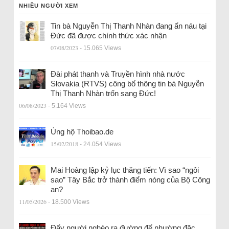
NHIỀU NGƯỜI XEM
Tin bà Nguyễn Thị Thanh Nhàn đang ẩn náu tại
Đức đã được chính thức xác nhận
07/08/2023
- 15.065 Views
Đài phát thanh và Truyền hình nhà nước
Slovakia (RTVS) công bố thông tin bà Nguyễn
Thị Thanh Nhàn trốn sang Đức!
06/08/2023
- 5.164 Views
Ủng hộ Thoibao.de
15/02/2018
- 24.054 Views
Mai Hoàng lập kỷ lục thăng tiến: Vì sao “ngôi
sao” Tây Bắc trở thành điểm nóng của Bộ Công
an?
11/05/2026
- 18.500 Views
Đẩy người nghèo ra đường để nhường đặc