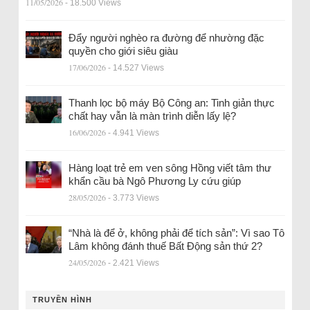
11/05/2026
- 18.500 Views
Đẩy người nghèo ra đường để nhường đặc
quyền cho giới siêu giàu
17/06/2026
- 14.527 Views
Thanh lọc bộ máy Bộ Công an: Tinh giản thực
chất hay vẫn là màn trình diễn lấy lệ?
16/06/2026
- 4.941 Views
Hàng loạt trẻ em ven sông Hồng viết tâm thư
khẩn cầu bà Ngô Phương Ly cứu giúp
28/05/2026
- 3.773 Views
“Nhà là để ở, không phải để tích sản”: Vì sao Tô
Lâm không đánh thuế Bất Động sản thứ 2?
24/05/2026
- 2.421 Views
TRUYỀN HÌNH