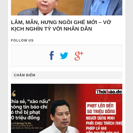
LÂM, MẪN, HƯNG NGỒI GHẾ MỚI – VỞ
KỊCH NGHÌN TỶ VỚI NHÂN DÂN
FOLLOW US
CHÂM BIẾM