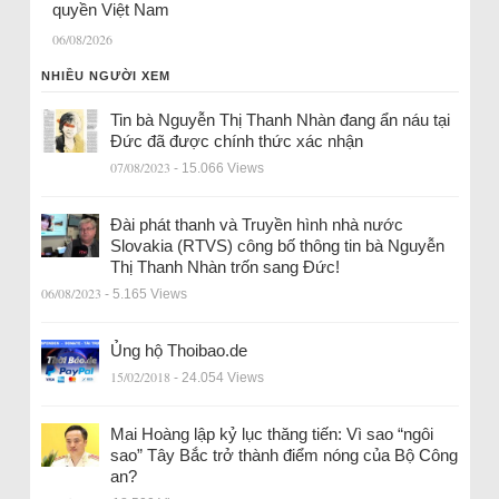
quyền Việt Nam
06/08/2026
NHIỀU NGƯỜI XEM
Tin bà Nguyễn Thị Thanh Nhàn đang ẩn náu tại
Đức đã được chính thức xác nhận
07/08/2023
- 15.066 Views
Đài phát thanh và Truyền hình nhà nước
Slovakia (RTVS) công bố thông tin bà Nguyễn
Thị Thanh Nhàn trốn sang Đức!
06/08/2023
- 5.165 Views
Ủng hộ Thoibao.de
15/02/2018
- 24.054 Views
Mai Hoàng lập kỷ lục thăng tiến: Vì sao “ngôi
sao” Tây Bắc trở thành điểm nóng của Bộ Công
an?