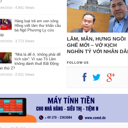
ệ?
/06/2026
- 4.941 Views
Hàng loạt trẻ em ven sông
Hồng viết tâm thư khẩn cầu
bà Ngô Phương Ly cứu
iúp
LÂM, MẪN, HƯNG NGỒI
/05/2026
- 3.773 Views
GHẾ MỚI – VỞ KỊCH
NGHÌN TỶ VỚI NHÂN DÂ
“Nhà là để ở, không phải để
tích sản”: Vì sao Tô Lâm
FOLLOW US
không đánh thuế Bất Động
ản thứ 2?
/05/2026
- 2.421 Views