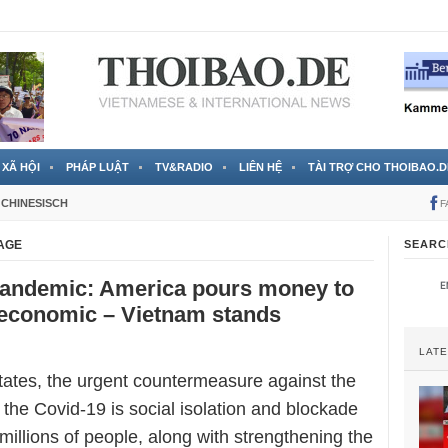
RTVS) công bố thông tin bà Nguyễn Thị Thanh Nhàn trốn sang
XÃ HỘI
PHÁP LUẬT
TV&RADIO
LIÊN HỆ
TÀI TRỢ CHO THOIBAO.D
CHINESISCH
F
AGE
SEARC
andemic: America pours money to
 economic – Vietnam stands
LAT
States, the urgent countermeasure against the
the Covid-19 is social isolation and blockade
millions of people, along with strengthening the