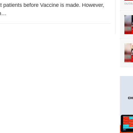
06/08
at patients before Vaccine is made. However,
sh…