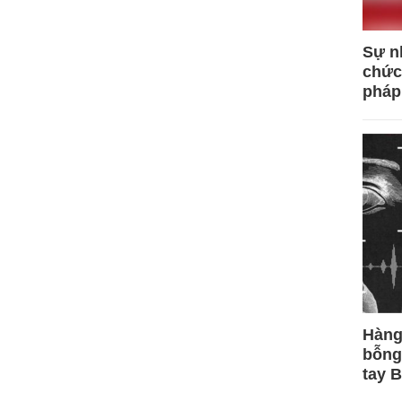
Sự n
chức
pháp
Hàng
bỗng
tay 