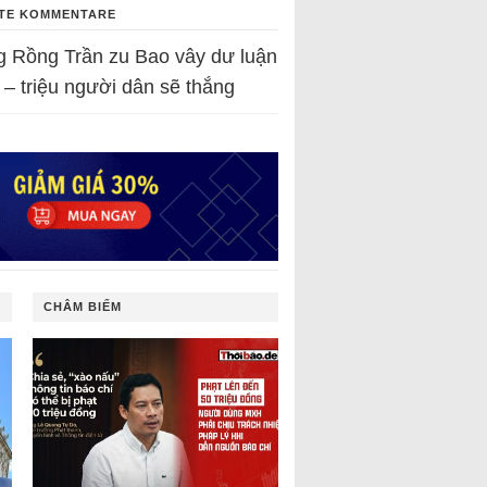
TE KOMMENTARE
g Rồng Trần
zu
Bao vây dư luận
 – triệu người dân sẽ thắng
CHÂM BIẾM