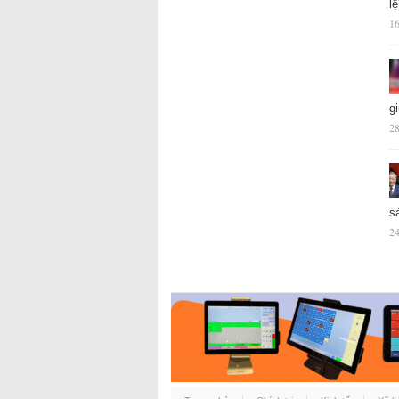
l
16
g
28
s
24