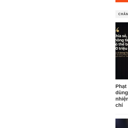
CHÂM
Phạt
dùng
nhiệ
chí