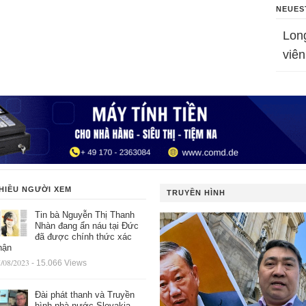
NEUES
Lon
viên
HIỀU NGƯỜI XEM
TRUYỀN HÌNH
Tin bà Nguyễn Thị Thanh
Nhàn đang ẩn náu tại Đức
đã được chính thức xác
hận
/08/2023
- 15.066 Views
Đài phát thanh và Truyền
hình nhà nước Slovakia