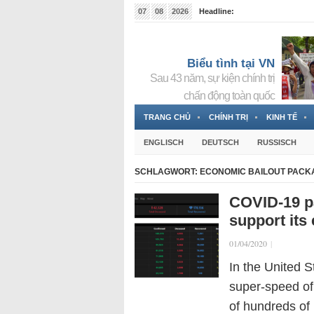
07
08
2026
Headline:
Đài phát thanh và Truyền hình nhà nước Slovakia (
Đức!
3 Jahren ago
Biểu tình tại VN
Sau 43 năm, sự kiện chính trị
chấn động toàn quốc
TRANG CHỦ
CHÍNH TRỊ
KINH TẾ
ENGLISCH
DEUTSCH
RUSSISCH
SCHLAGWORT:
ECONOMIC BAILOUT PACK
COVID-19 p
support its
01/04/2020
|
In the United 
super-speed of 
of hundreds of 