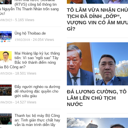
(RTVS) công bố thông tin
à Nguyễn Thị Thanh Nhàn trốn sang
TÔ LÂM VỪA NHẬN CHỦ
ức!
TỊCH ĐÃ DÍNH „DỚP“,
/08/2023
- 5.165 Views
VƯỢNG VIN CÓ ÂM MƯ
GÌ?
Ủng hộ Thoibao.de
15/02/2018
- 24.054 Views
Mai Hoàng lập kỷ lục thăng
tiến: Vì sao “ngôi sao” Tây
Bắc trở thành điểm nóng
ủa Bộ Công an?
/05/2026
- 18.501 Views
Đẩy người nghèo ra đường
ĐÁ LƯƠNG CƯỜNG, TÔ
để nhường đặc quyền cho
giới siêu giàu
LÂM LÊN CHỦ TỊCH
/06/2026
- 14.527 Views
NƯỚC
Thanh lọc bộ máy Bộ Công
an: Tinh giản thực chất hay
vẫn là màn trình diễn lấy