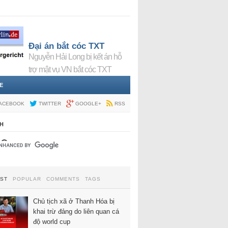
Đại án bắt cóc TXT
Nguyễn Hải Long bị kết án hỗ
trợ mật vụ VN bắt cóc TXT
E
ACEBOOK
TWITTER
GOOGLE+
RSS
H
EST
POPULAR
COMMENTS
TAGS
Chủ tịch xã ở Thanh Hóa bị
khai trừ đảng do liên quan cá
độ world cup