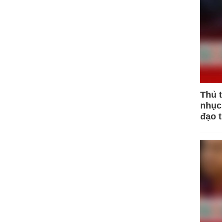
Thủ 
nhục 
đạo 