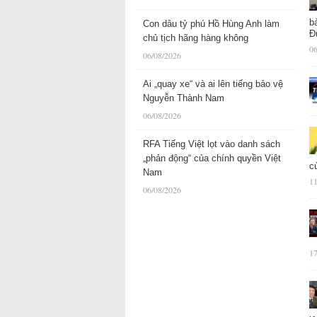
b
Con dâu tỷ phú Hồ Hùng Anh làm
Đ
chủ tịch hãng hàng không
06
06/08/2026
Ai „quay xe“ và ai lên tiếng bảo vệ
Nguyễn Thành Nam
06/08/2026
RFA Tiếng Việt lọt vào danh sách
„phản động“ của chính quyền Việt
c
Nam
11
06/08/2026
17