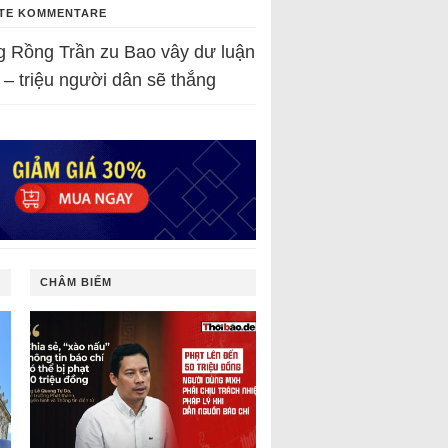
TE KOMMENTARE
g Rồng Trần
zu
Bao vây dư luận
 – triệu người dân sẽ thắng
CHÂM BIẾM