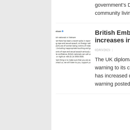
government’s D
community liv
British Emb
increases i
02/03/2021
|
The UK diploma
warning to its 
has increased d
warning posted 