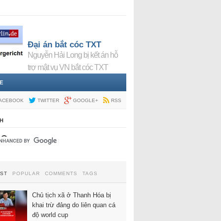
Đại án bắt cóc TXT
Nguyễn Hải Long bị kết án hỗ
trợ mật vụ VN bắt cóc TXT
E
ACEBOOK
TWITTER
GOOGLE+
RSS
H
EST
POPULAR
COMMENTS
TAGS
Chủ tịch xã ở Thanh Hóa bị
khai trừ đảng do liên quan cá
độ world cup