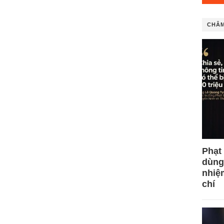
CHÂM
Phạt
dùng
nhiệ
chí