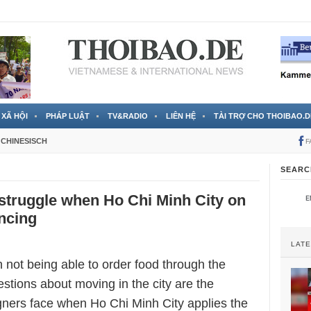
 đã được chính thức xác nhận
3 Jahren ago
XÃ HỘI
PHÁP LUẬT
TV&RADIO
LIÊN HỆ
TÀI TRỢ CHO THOIBAO.D
CHINESISCH
F
SEARC
struggle when Ho Chi Minh City on
ancing
LAT
not being able to order food through the
stions about moving in the city are the
gners face when Ho Chi Minh City applies the