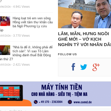
ệ?
/06/2026
- 4.941 Views
Hàng loạt trẻ em ven sông
Hồng viết tâm thư khẩn cầu
bà Ngô Phương Ly cứu
iúp
LÂM, MẪN, HƯNG NGỒI
/05/2026
- 3.770 Views
GHẾ MỚI – VỞ KỊCH
NGHÌN TỶ VỚI NHÂN DÂ
“Nhà là để ở, không phải để
tích sản”: Vì sao Tô Lâm
FOLLOW US
không đánh thuế Bất Động
ản thứ 2?
/05/2026
- 2.421 Views