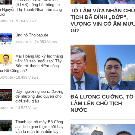
(RTVS) công bố thông tin
à Nguyễn Thị Thanh Nhàn trốn sang
TÔ LÂM VỪA NHẬN CHỦ
ức!
TỊCH ĐÃ DÍNH „DỚP“,
/08/2023
- 5.164 Views
VƯỢNG VIN CÓ ÂM MƯ
GÌ?
Ủng hộ Thoibao.de
15/02/2018
- 24.053 Views
Mai Hoàng lập kỷ lục thăng
tiến: Vì sao “ngôi sao” Tây
Bắc trở thành điểm nóng
ủa Bộ Công an?
/05/2026
- 18.499 Views
Đẩy người nghèo ra đường
ĐÁ LƯƠNG CƯỜNG, TÔ
để nhường đặc quyền cho
giới siêu giàu
LÂM LÊN CHỦ TỊCH
/06/2026
- 14.527 Views
NƯỚC
Thanh lọc bộ máy Bộ Công
an: Tinh giản thực chất hay
vẫn là màn trình diễn lấy