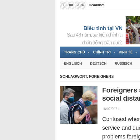
06
08
2026
Headline:
Tin bà Nguyễn Thị Thanh Nhàn đang ẩn náu tại Đức
Biểu tình tại VN
Sau 43 năm, sự kiện chính trị
chấn động toàn quốc
TRANG CHỦ
CHÍNH TRỊ
KINH TẾ
ENGLISCH
DEUTSCH
RUSSISCH
SCHLAGWORT:
FOREIGNERS
Foreigners 
social dist
18/07/2021
|
Confused when 
service and que
problems forei