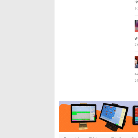
l
16
g
28
s
24