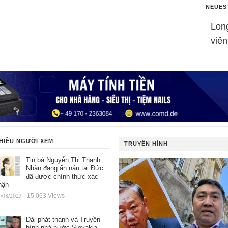
NEUES
Lon
viên
HIỀU NGƯỜI XEM
TRUYỀN HÌNH
Tin bà Nguyễn Thị Thanh
Nhàn đang ẩn náu tại Đức
đã được chính thức xác
hận
/08/2023
- 15.063 Views
Đài phát thanh và Truyền
hình nhà nước Slovakia