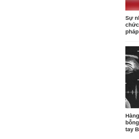
Sự n
chức
pháp
Hàng
bỗng
tay 