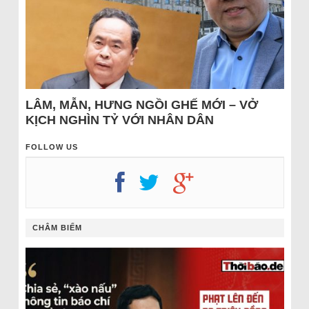
LÂM, MẪN, HƯNG NGỒI GHẾ MỚI – VỞ
KỊCH NGHÌN TỶ VỚI NHÂN DÂN
FOLLOW US
CHÂM BIẾM