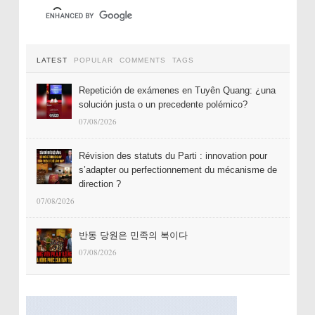
LATEST
POPULAR
COMMENTS
TAGS
Repetición de exámenes en Tuyên Quang: ¿una
solución justa o un precedente polémico?
07/08/2026
Révision des statuts du Parti : innovation pour
s’adapter ou perfectionnement du mécanisme de
direction ?
07/08/2026
반동 당원은 민족의 복이다
07/08/2026