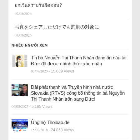
ยกเว้นความรับผิดชอบ?
07/08/2026
写真をシェアしただけでも罰則の対象に
07/08/2026
NHIỀU NGƯỜI XEM
Tin bà Nguyễn Thị Thanh Nhàn đang ẩn náu tại
Đức đã được chính thức xác nhận
07/08/2023
- 15.069 Views
Đài phát thanh và Truyền hình nhà nước
Slovakia (RTVS) công bố thông tin bà Nguyễn
Thị Thanh Nhàn trốn sang Đức!
06/08/2023
- 5.165 Views
Ủng hộ Thoibao.de
15/02/2018
- 24.063 Views