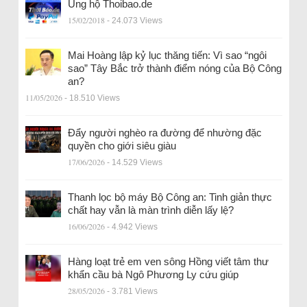
Ủng hộ Thoibao.de
15/02/2018
- 24.073 Views
Mai Hoàng lập kỷ lục thăng tiến: Vì sao “ngôi
sao” Tây Bắc trở thành điểm nóng của Bộ Công
an?
11/05/2026
- 18.510 Views
Đẩy người nghèo ra đường để nhường đặc
quyền cho giới siêu giàu
17/06/2026
- 14.529 Views
Thanh lọc bộ máy Bộ Công an: Tinh giản thực
chất hay vẫn là màn trình diễn lấy lệ?
16/06/2026
- 4.942 Views
Hàng loạt trẻ em ven sông Hồng viết tâm thư
khẩn cầu bà Ngô Phương Ly cứu giúp
28/05/2026
- 3.781 Views