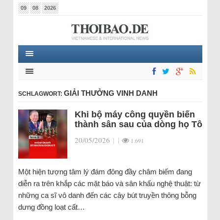
09
08
2026
GIẢI THƯỞNG VINH DANH
SCHLAGWORT:
Khi bộ máy công quyền biến
thành sân sau của dòng họ Tô
20/05/2026
|
|
1.691
Một hiện tượng tâm lý đám đông đầy châm biếm đang
diễn ra trên khắp các mặt báo và sân khấu nghệ thuật: từ
những ca sĩ vô danh đến các cây bút truyền thông bỗng
dưng đồng loạt cất…