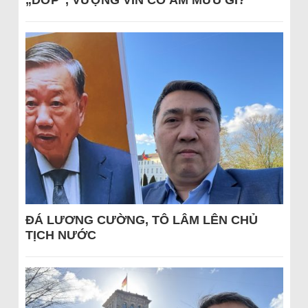
„DỚP“, VƯỢNG VIN CÓ ÂM MƯU GÌ?
ĐÁ LƯƠNG CƯỜNG, TÔ LÂM LÊN CHỦ
TỊCH NƯỚC