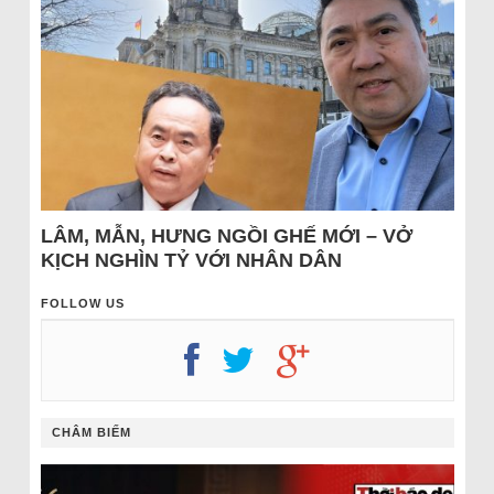
LÂM, MẪN, HƯNG NGỒI GHẾ MỚI – VỞ
KỊCH NGHÌN TỶ VỚI NHÂN DÂN
FOLLOW US
CHÂM BIẾM