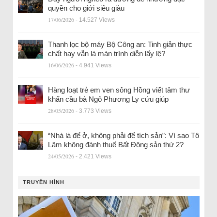
quyền cho giới siêu giàu
17/06/2026
- 14.527 Views
Thanh lọc bộ máy Bộ Công an: Tinh giản thực
chất hay vẫn là màn trình diễn lấy lệ?
16/06/2026
- 4.941 Views
Hàng loạt trẻ em ven sông Hồng viết tâm thư
khẩn cầu bà Ngô Phương Ly cứu giúp
28/05/2026
- 3.773 Views
“Nhà là để ở, không phải để tích sản”: Vì sao Tô
Lâm không đánh thuế Bất Động sản thứ 2?
24/05/2026
- 2.421 Views
TRUYỀN HÌNH