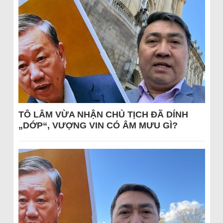
TÔ LÂM VỪA NHẬN CHỦ TỊCH ĐÃ DÍNH
„DỚP“, VƯỢNG VIN CÓ ÂM MƯU GÌ?