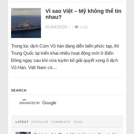
Vì sao Việt – Mỹ không thể tin
nhau?
01/04/2020
|
|
3.125
Trong lúc dịch Cúm Vũ hán đang diễn biến phức tạp, thì
Trung Quốc lại triển khai nhiều hoạt động mới ở Biển
Đông ngay sau khi vừa tuyên bố giải quyết xong ổ dịch
Vũ Hán. Việt Nam có…
SEARCH
LATEST
POPULAR
COMMENTS
TAGS