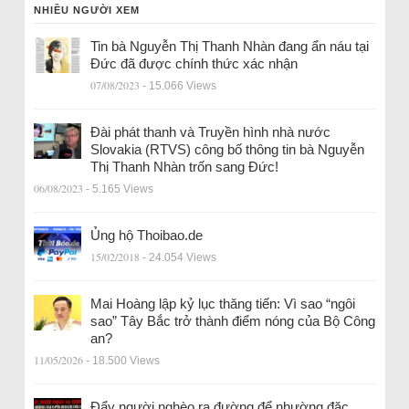
NHIỀU NGƯỜI XEM
Tin bà Nguyễn Thị Thanh Nhàn đang ẩn náu tại
Đức đã được chính thức xác nhận
07/08/2023
- 15.066 Views
Đài phát thanh và Truyền hình nhà nước
Slovakia (RTVS) công bố thông tin bà Nguyễn
Thị Thanh Nhàn trốn sang Đức!
06/08/2023
- 5.165 Views
Ủng hộ Thoibao.de
15/02/2018
- 24.054 Views
Mai Hoàng lập kỷ lục thăng tiến: Vì sao “ngôi
sao” Tây Bắc trở thành điểm nóng của Bộ Công
an?
11/05/2026
- 18.500 Views
Đẩy người nghèo ra đường để nhường đặc