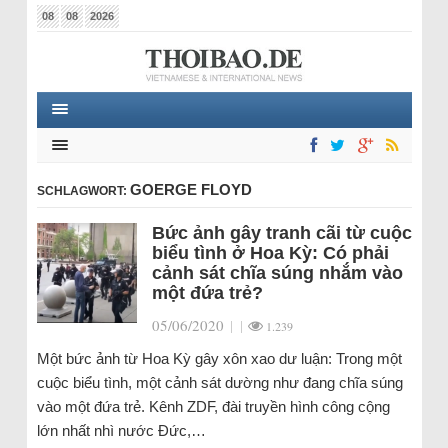
08
08
2026
GOERGE FLOYD
SCHLAGWORT:
Bức ảnh gây tranh cãi từ cuộc
biểu tình ở Hoa Kỳ: Có phải
cảnh sát chĩa súng nhắm vào
một đứa trẻ?
05/06/2020
|
|
1.239
Một bức ảnh từ Hoa Kỳ gây xôn xao dư luận: Trong một
cuộc biểu tình, một cảnh sát dường như đang chĩa súng
vào một đứa trẻ. Kênh ZDF, đài truyền hình công cộng
lớn nhất nhì nước Đức,…