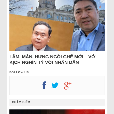
LÂM, MẪN, HƯNG NGỒI GHẾ MỚI – VỞ
KỊCH NGHÌN TỶ VỚI NHÂN DÂN
FOLLOW US
CHÂM BIẾM