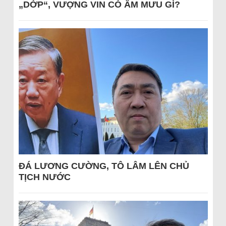
„DỚP“, VƯỢNG VIN CÓ ÂM MƯU GÌ?
ĐÁ LƯƠNG CƯỜNG, TÔ LÂM LÊN CHỦ
TỊCH NƯỚC