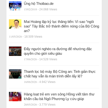
Ủng hộ Thoibao.de
15/02/2018
- 24.068 Views
Mai Hoàng lập kỷ lục thăng tiến: Vì sao “ngôi
sao” Tây Bắc trở thành điểm nóng của Bộ Công
an?
11/05/2026
- 18.509 Views
Đẩy người nghèo ra đường để nhường đặc
quyền cho giới siêu giàu
17/06/2026
- 14.528 Views
Thanh lọc bộ máy Bộ Công an: Tinh giản thực
chất hay vẫn là màn trình diễn lấy lệ?
16/06/2026
- 4.942 Views
Hàng loạt trẻ em ven sông Hồng viết tâm thư
khẩn cầu bà Ngô Phương Ly cứu giúp
28/05/2026
- 3.779 Views