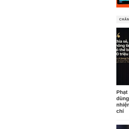
CHÂM
Phạt
dùng
nhiệ
chí