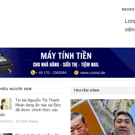
NEUES
Lon
viên
HIỀU NGƯỜI XEM
TRUYỀN HÌNH
Tin bà Nguyễn Thị Thanh
Nhàn đang ẩn náu tại Đức
đã được chính thức xác
hận
/08/2023
- 15.066 Views