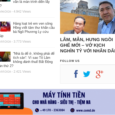
vẫn là màn trình diễn lấy
ệ?
/06/2026
- 4.942 Views
Hàng loạt trẻ em ven sông
Hồng viết tâm thư khẩn cầu
bà Ngô Phương Ly cứu
iúp
LÂM, MẪN, HƯNG NGỒI
/05/2026
- 3.773 Views
GHẾ MỚI – VỞ KỊCH
NGHÌN TỶ VỚI NHÂN DÂ
“Nhà là để ở, không phải để
tích sản”: Vì sao Tô Lâm
FOLLOW US
không đánh thuế Bất Động
ản thứ 2?
/05/2026
- 2.421 Views