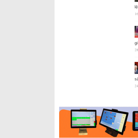
l
16
g
28
s
24