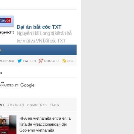
Đại án bắt cóc TXT
Nguyễn Hải Long bị kết án hỗ
trợ mật vụ VN bắt cóc TXT
E
ACEBOOK
TWITTER
GOOGLE+
RSS
H
EST
POPULAR
COMMENTS
TAGS
RFA en vietnamita entra en la
lista de «reaccionarios» del
Gobierno vietnamita