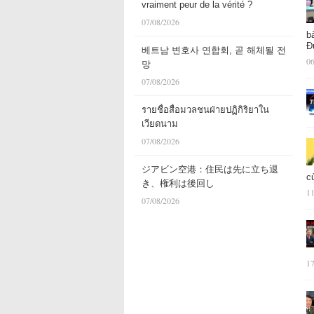
vraiment peur de la vérité ?
07/08/2026
b
Đ
베트남 변호사 연합회, 곧 해체될 전
06
망
07/08/2026
รายชื่อสื่อมวลชนฝ่ายปฏิกิริยาใน
เวียดนาม
07/08/2026
ジアビン空港：住民は先に立ち退
c
き、権利は後回し
11
07/08/2026
17