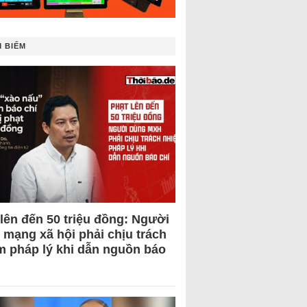
 BIẾM
 lên đến 50 triệu đồng: Người
 mạng xã hội phải chịu trách
m pháp lý khi dẫn nguồn báo