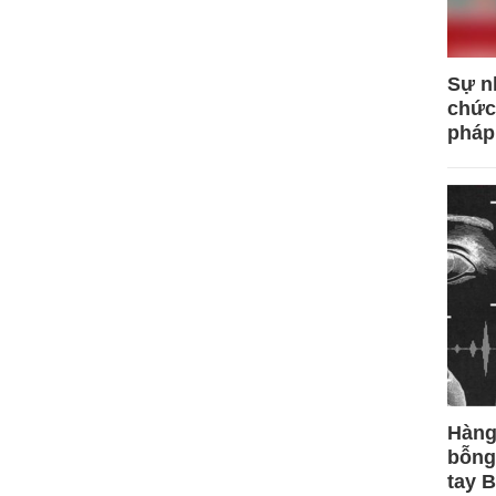
Sự n
chức
pháp
Hàng
bỗng
tay 