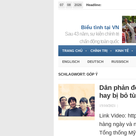
07
08
2026
Headline:
Tin bà Nguyễn Thị Thanh Nhàn đang ẩn náu tại Đức
Biểu tình tại VN
Sau 43 năm, sự kiện chính trị
chấn động toàn quốc
TRANG CHỦ
CHÍNH TRỊ
KINH TẾ
ENGLISCH
DEUTSCH
RUSSISCH
SCHLAGWORT:
GÓP Ý
Dân phản đ
hay bị bỏ t
15/10/2021
|
Link Video: htt
hàng ngày và n
Tổng thống Mỹ