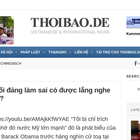
 đã được chính thức xác nhận
3 Jahren ago
XÃ HỘI
PHÁP LUẬT
TV&RADIO
LIÊN HỆ
TÀI TRỢ CHO THOIBAO.D
CHINESISCH
F
SEARC
ối đảng làm sai có được lắng nghe
ù?
LAT
ps://youtu.be/AMAjkKfWYAE “Tôi bị chỉ trích
hờ đó nước Mỹ lớn mạnh” đó là phát biểu của
 Barack Obama trước hàng nghìn cử toạ tại