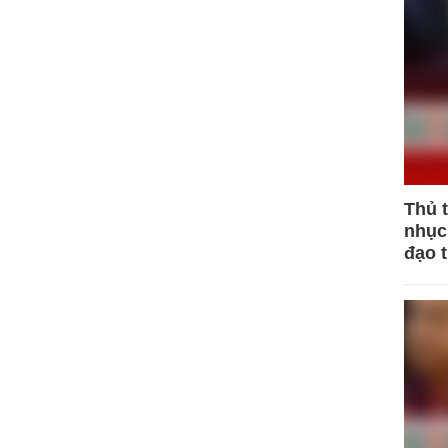
Thủ 
nhục 
đạo 