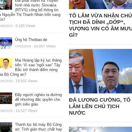
Đài phát thanh và Truyền
hình nhà nước Slovakia
(RTVS) công bố thông tin
à Nguyễn Thị Thanh Nhàn trốn sang
TÔ LÂM VỪA NHẬN CHỦ
ức!
TỊCH ĐÃ DÍNH „DỚP“,
/08/2023
- 5.165 Views
VƯỢNG VIN CÓ ÂM MƯ
GÌ?
Ủng hộ Thoibao.de
15/02/2018
- 24.057 Views
Mai Hoàng lập kỷ lục thăng
tiến: Vì sao “ngôi sao” Tây
Bắc trở thành điểm nóng
ủa Bộ Công an?
/05/2026
- 18.502 Views
Đẩy người nghèo ra đường
ĐÁ LƯƠNG CƯỜNG, TÔ
để nhường đặc quyền cho
giới siêu giàu
LÂM LÊN CHỦ TỊCH
/06/2026
- 14.527 Views
NƯỚC
Thanh lọc bộ máy Bộ Công
an: Tinh giản thực chất hay