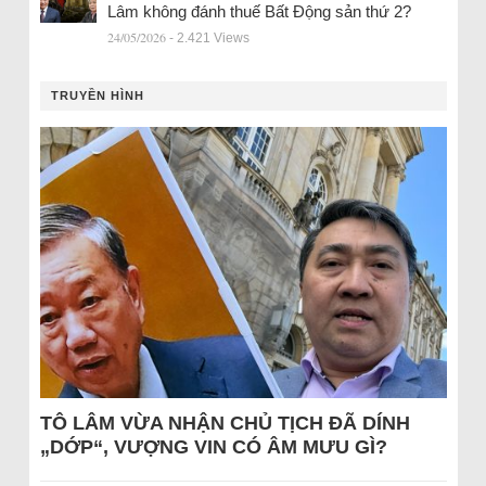
Lâm không đánh thuế Bất Động sản thứ 2?
24/05/2026
- 2.421 Views
TRUYỀN HÌNH
TÔ LÂM VỪA NHẬN CHỦ TỊCH ĐÃ DÍNH
„DỚP“, VƯỢNG VIN CÓ ÂM MƯU GÌ?