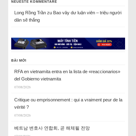
NEUESTE KOMMENTARE
Long Rồng Trần
zu
Bao vây dư luận viên – triệu người
dân sẽ thắng
BÀI MỚI
RFA en vietnamita entra en la lista de «reaccionarios»
del Gobierno vietnamita
07/08/2026
Critique ou emprisonnement : qui a vraiment peur de la
vérité ?
07/08/2026
베트남 변호사 연합회, 곧 해체될 전망