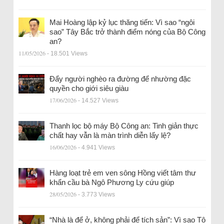
Mai Hoàng lập kỷ lục thăng tiến: Vì sao “ngôi
sao” Tây Bắc trở thành điểm nóng của Bộ Công
an?
11/05/2026
- 18.501 Views
Đẩy người nghèo ra đường để nhường đặc
quyền cho giới siêu giàu
17/06/2026
- 14.527 Views
Thanh lọc bộ máy Bộ Công an: Tinh giản thực
chất hay vẫn là màn trình diễn lấy lệ?
16/06/2026
- 4.941 Views
Hàng loạt trẻ em ven sông Hồng viết tâm thư
khẩn cầu bà Ngô Phương Ly cứu giúp
28/05/2026
- 3.773 Views
“Nhà là để ở, không phải để tích sản”: Vì sao Tô