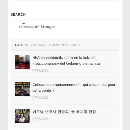
SEARCH
LATEST
POPULAR
COMMENTS
TAGS
RFA en vietnamita entra en la lista de
«reaccionarios» del Gobierno vietnamita
07/08/2026
Critique ou emprisonnement : qui a vraiment peur
de la vérité ?
07/08/2026
베트남 변호사 연합회, 곧 해체될 전망
07/08/2026