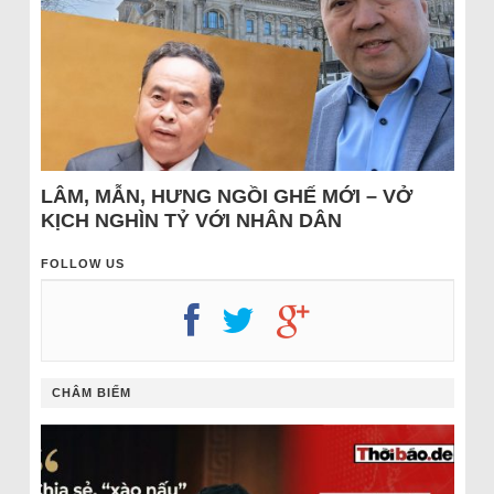
LÂM, MẪN, HƯNG NGỒI GHẾ MỚI – VỞ
KỊCH NGHÌN TỶ VỚI NHÂN DÂN
FOLLOW US
CHÂM BIẾM