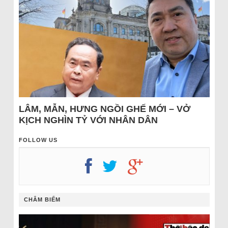
LÂM, MẪN, HƯNG NGỒI GHẾ MỚI – VỞ
KỊCH NGHÌN TỶ VỚI NHÂN DÂN
FOLLOW US
CHÂM BIẾM