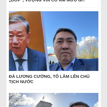
„DỚP“, VƯỢNG VIN CÓ ÂM MƯU GÌ?
ĐÁ LƯƠNG CƯỜNG, TÔ LÂM LÊN CHỦ
TỊCH NƯỚC