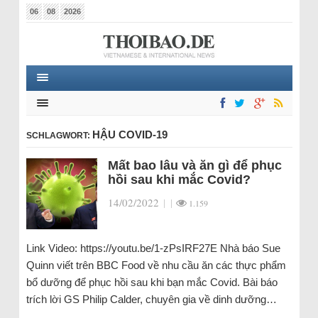
06
08
2026
HẬU COVID-19
SCHLAGWORT:
Mất bao lâu và ăn gì để phục
hồi sau khi mắc Covid?
14/02/2022
|
|
1.159
Link Video: https://youtu.be/1-zPsIRF27E Nhà báo Sue
Quinn viết trên BBC Food về nhu cầu ăn các thực phẩm
bổ dưỡng để phục hồi sau khi bạn mắc Covid. Bài báo
trích lời GS Philip Calder, chuyên gia về dinh dưỡng…