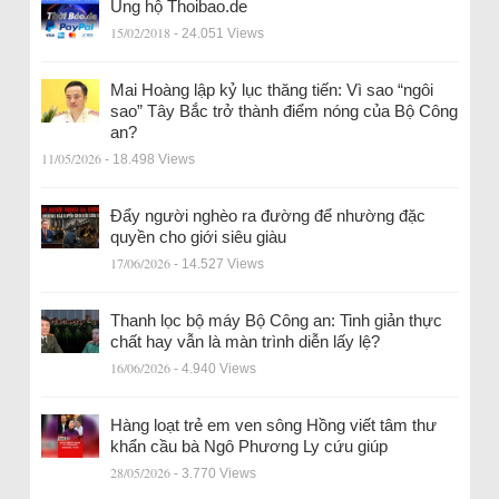
Ủng hộ Thoibao.de
15/02/2018
- 24.051 Views
Mai Hoàng lập kỷ lục thăng tiến: Vì sao “ngôi
sao” Tây Bắc trở thành điểm nóng của Bộ Công
an?
11/05/2026
- 18.498 Views
Đẩy người nghèo ra đường để nhường đặc
quyền cho giới siêu giàu
17/06/2026
- 14.527 Views
Thanh lọc bộ máy Bộ Công an: Tinh giản thực
chất hay vẫn là màn trình diễn lấy lệ?
16/06/2026
- 4.940 Views
Hàng loạt trẻ em ven sông Hồng viết tâm thư
khẩn cầu bà Ngô Phương Ly cứu giúp
28/05/2026
- 3.770 Views