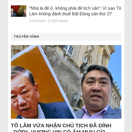
“Nhà là để ở, không phải để tích sản”: Vì sao Tô
Lâm không đánh thuế Bất Động sản thứ 2?
24/05/2026
- 2.419 Views
TRUYỀN HÌNH
TÔ LÂM VỪA NHẬN CHỦ TỊCH ĐÃ DÍNH