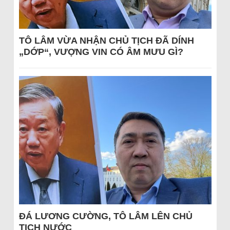
TÔ LÂM VỪA NHẬN CHỦ TỊCH ĐÃ DÍNH
„DỚP“, VƯỢNG VIN CÓ ÂM MƯU GÌ?
ĐÁ LƯƠNG CƯỜNG, TÔ LÂM LÊN CHỦ
TỊCH NƯỚC