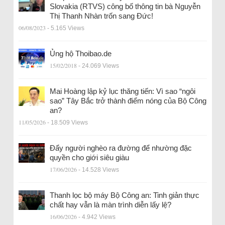
Slovakia (RTVS) công bố thông tin bà Nguyễn
Thị Thanh Nhàn trốn sang Đức!
06/08/2023
- 5.165 Views
Ủng hộ Thoibao.de
15/02/2018
- 24.069 Views
Mai Hoàng lập kỷ lục thăng tiến: Vì sao “ngôi
sao” Tây Bắc trở thành điểm nóng của Bộ Công
an?
11/05/2026
- 18.509 Views
Đẩy người nghèo ra đường để nhường đặc
quyền cho giới siêu giàu
17/06/2026
- 14.528 Views
Thanh lọc bộ máy Bộ Công an: Tinh giản thực
chất hay vẫn là màn trình diễn lấy lệ?
16/06/2026
- 4.942 Views