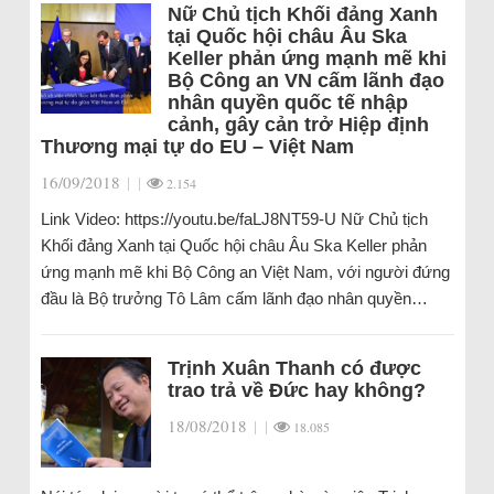
Nữ Chủ tịch Khối đảng Xanh
tại Quốc hội châu Âu Ska
Keller phản ứng mạnh mẽ khi
Bộ Công an VN cấm lãnh đạo
nhân quyền quốc tế nhập
cảnh, gây cản trở Hiệp định
Thương mại tự do EU – Việt Nam
16/09/2018
|
|
2.154
Link Video: https://youtu.be/faLJ8NT59-U Nữ Chủ tịch
Khối đảng Xanh tại Quốc hội châu Âu Ska Keller phản
ứng mạnh mẽ khi Bộ Công an Việt Nam, với người đứng
đầu là Bộ trưởng Tô Lâm cấm lãnh đạo nhân quyền…
Trịnh Xuân Thanh có được
trao trả về Đức hay không?
18/08/2018
|
|
18.085