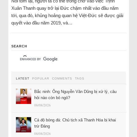
Nói tóm lại, người ta có thể trông chờ vào việc Trịnh
Xuân Thanh quay trở lại Đức chậm nhất vào đầu năm
tới, qua đó, khủng hoảng quan hệ Việt-Đức sẽ được giải
quyết vào đầu năm 2019, và…
SEARCH
LATEST
POPULAR
COMMENTS
TAGS
Bắc ninh: Ông Nguyễn Văn Dũng bị xử lý, câu
hỏi nào còn bỏ ngỏ?
08/08/2026
Cá độ bóng đá: Chủ tịch xã Thanh Hóa bị khai
trừ Đảng
08/08/2026