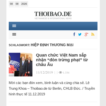
08
08
2026
HIỆP ĐỊNH THƯƠNG MẠI
SCHLAGWORT:
Quan chức Việt Nam sắp
nhận “đòn trừng phạt” từ
châu Âu
11/12/2019
|
|
1.334
Mời các bạn đón xem, bình luận và cùng chia sẻ. Lê
Trung Khoa – Thoibao.de từ Berlin, CHLB Đức. / Truyền
hình thực tế 11.12.2019