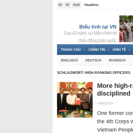
06
08
2026
Headline:
Tin bà Nguyễn Thị Thanh Nhàn đang ẩn náu tại Đức
Biểu tình tại VN
Sau 43 năm, sự kiện chính trị
chấn động toàn quốc
TRANG CHỦ
CHÍNH TRỊ
KINH TẾ
ENGLISCH
DEUTSCH
RUSSISCH
SCHLAGWORT:
HIGH-RANKING OFFICERS
More high-r
disciplined
18/08/2020
|
One former co
the 4th Corps w
Vietnam People