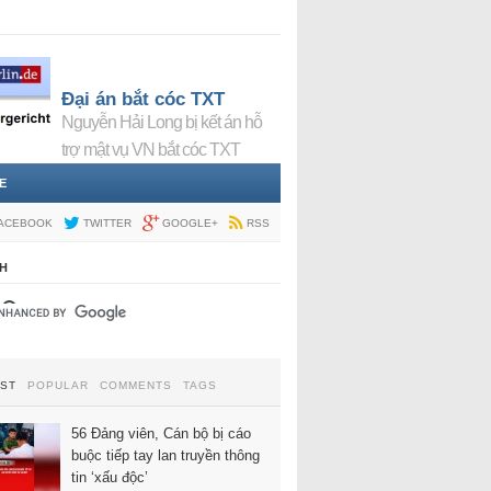
Đại án bắt cóc TXT
Nguyễn Hải Long bị kết án hỗ
trợ mật vụ VN bắt cóc TXT
E
ACEBOOK
TWITTER
GOOGLE+
RSS
H
EST
POPULAR
COMMENTS
TAGS
56 Đảng viên, Cán bộ bị cáo
buộc tiếp tay lan truyền thông
tin ‘xấu độc’