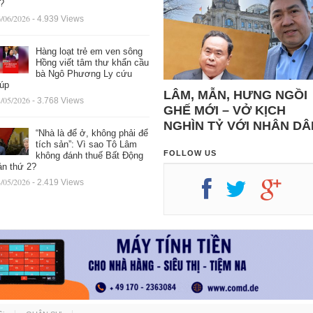
ệ?
/06/2026
- 4.939 Views
Hàng loạt trẻ em ven sông
Hồng viết tâm thư khẩn cầu
bà Ngô Phương Ly cứu
iúp
LÂM, MẪN, HƯNG NGỒI
/05/2026
- 3.768 Views
GHẾ MỚI – VỞ KỊCH
NGHÌN TỶ VỚI NHÂN DÂ
“Nhà là để ở, không phải để
tích sản”: Vì sao Tô Lâm
FOLLOW US
không đánh thuế Bất Động
ản thứ 2?
/05/2026
- 2.419 Views