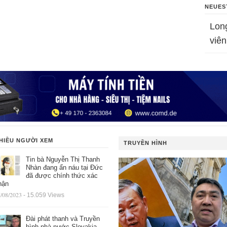
NEUES
Lon
viên
HIỀU NGƯỜI XEM
TRUYỀN HÌNH
Tin bà Nguyễn Thị Thanh
Nhàn đang ẩn náu tại Đức
đã được chính thức xác
hận
/08/2023
- 15.059 Views
Đài phát thanh và Truyền
hình nhà nước Slovakia