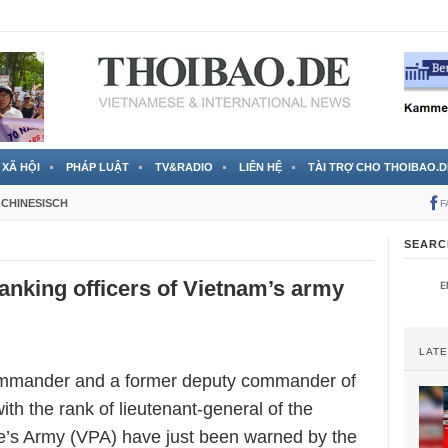
 đã được chính thức xác nhận
3 Jahren ago
XÃ HỘI
PHÁP LUẬT
TV&RADIO
LIÊN HỆ
TÀI TRỢ CHO THOIBAO.D
CHINESISCH
F
SEARC
anking officers of Vietnam’s army
LAT
mmander and a former deputy commander of
ith the rank of lieutenant-general of the
’s Army (VPA) have just been warned by the