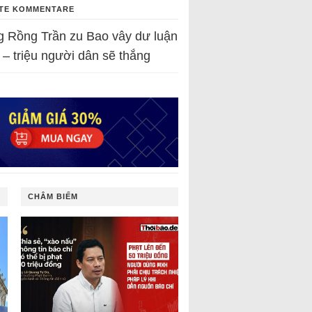
TE KOMMENTARE
g Rồng Trần
zu
Bao vây dư luận
 – triệu người dân sẽ thắng
CHÂM BIẾM