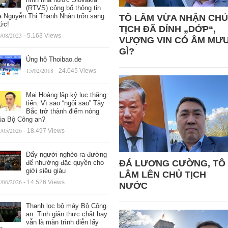
(RTVS) công bố thông tin
à Nguyễn Thị Thanh Nhàn trốn sang
TÔ LÂM VỪA NHẬN CHỦ
ức!
TỊCH ĐÃ DÍNH „DỚP“,
/08/2023
- 5.163 Views
VƯỢNG VIN CÓ ÂM MƯ
GÌ?
Ủng hộ Thoibao.de
15/02/2018
- 24.045 Views
Mai Hoàng lập kỷ lục thăng
tiến: Vì sao “ngôi sao” Tây
Bắc trở thành điểm nóng
ủa Bộ Công an?
/05/2026
- 18.497 Views
Đẩy người nghèo ra đường
ĐÁ LƯƠNG CƯỜNG, TÔ
để nhường đặc quyền cho
giới siêu giàu
LÂM LÊN CHỦ TỊCH
/06/2026
- 14.526 Views
NƯỚC
Thanh lọc bộ máy Bộ Công
an: Tinh giản thực chất hay
vẫn là màn trình diễn lấy