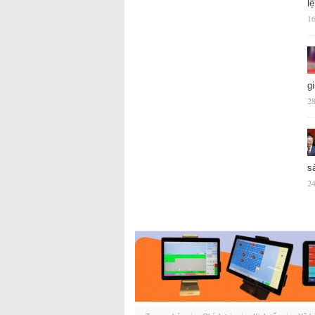
l
16
g
28
s
24