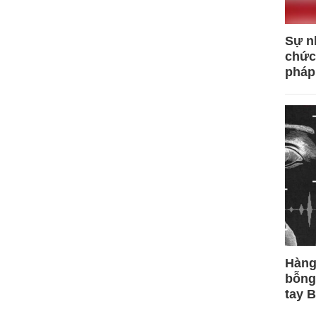
Sự n
chức
pháp
Hàng
bỗng
tay 