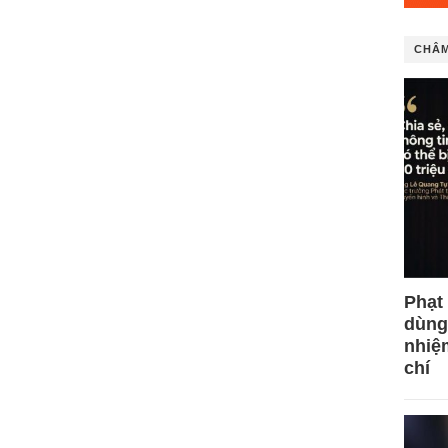
CHÂM
Phạt
dùng
nhiệ
chí