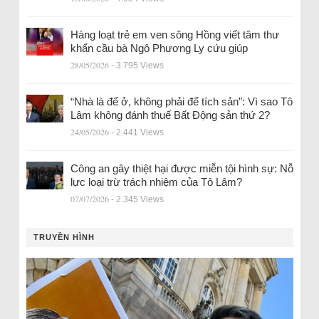
Hàng loạt trẻ em ven sông Hồng viết tâm thư
khẩn cầu bà Ngô Phương Ly cứu giúp
28/05/2026
- 3.795 Views
“Nhà là để ở, không phải để tích sản”: Vì sao Tô
Lâm không đánh thuế Bất Động sản thứ 2?
24/05/2026
- 2.441 Views
Công an gây thiệt hại được miễn tội hình sự: Nỗ
lực loại trừ trách nhiệm của Tô Lâm?
07/07/2026
- 2.345 Views
TRUYỀN HÌNH