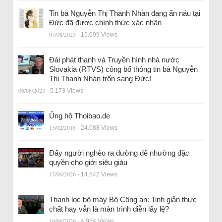
Tin bà Nguyễn Thị Thanh Nhàn đang ẩn náu tại
Đức đã được chính thức xác nhận
07/08/2023
- 15.099 Views
Đài phát thanh và Truyền hình nhà nước
Slovakia (RTVS) công bố thông tin bà Nguyễn
Thị Thanh Nhàn trốn sang Đức!
06/08/2023
- 5.173 Views
Ủng hộ Thoibao.de
15/02/2018
- 24.088 Views
Đẩy người nghèo ra đường để nhường đặc
quyền cho giới siêu giàu
17/06/2026
- 14.542 Views
Thanh lọc bộ máy Bộ Công an: Tinh giản thực
chất hay vẫn là màn trình diễn lấy lệ?
16/06/2026
- 4.954 Views