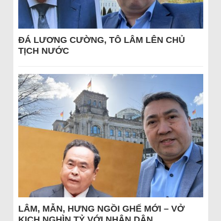
ĐÁ LƯƠNG CƯỜNG, TÔ LÂM LÊN CHỦ
TỊCH NƯỚC
LÂM, MẪN, HƯNG NGỒI GHẾ MỚI – VỞ
KỊCH NGHÌN TỶ VỚI NHÂN DÂN