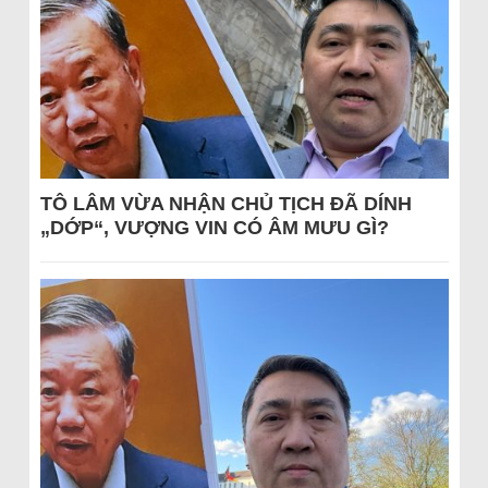
TÔ LÂM VỪA NHẬN CHỦ TỊCH ĐÃ DÍNH
„DỚP“, VƯỢNG VIN CÓ ÂM MƯU GÌ?