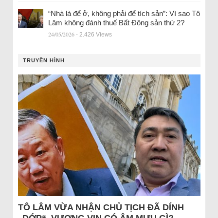
“Nhà là để ở, không phải để tích sản”: Vì sao Tô
Lâm không đánh thuế Bất Động sản thứ 2?
24/05/2026
- 2.426 Views
TRUYỀN HÌNH
TÔ LÂM VỪA NHẬN CHỦ TỊCH ĐÃ DÍNH