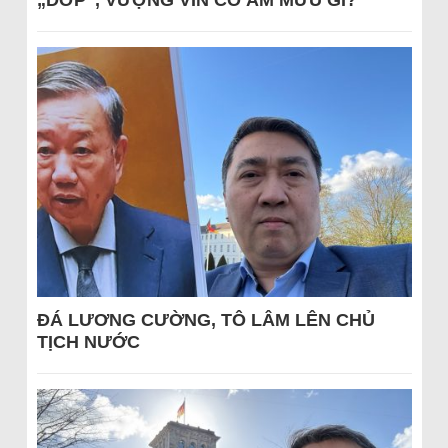
„DỚP“, VƯỢNG VIN CÓ ÂM MƯU GÌ?
ĐÁ LƯƠNG CƯỜNG, TÔ LÂM LÊN CHỦ
TỊCH NƯỚC