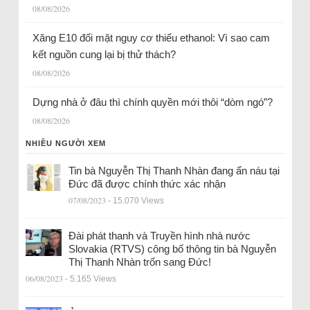
08/08/2026
Xăng E10 đối mặt nguy cơ thiếu ethanol: Vì sao cam
kết nguồn cung lại bị thử thách?
08/08/2026
Dựng nhà ở đâu thì chính quyền mới thôi “dòm ngó”?
08/08/2026
NHIỀU NGƯỜI XEM
Tin bà Nguyễn Thị Thanh Nhàn đang ẩn náu tại
Đức đã được chính thức xác nhận
07/08/2023
- 15.070 Views
Đài phát thanh và Truyền hình nhà nước
Slovakia (RTVS) công bố thông tin bà Nguyễn
Thị Thanh Nhàn trốn sang Đức!
06/08/2023
- 5.165 Views