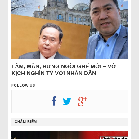
LÂM, MẪN, HƯNG NGỒI GHẾ MỚI – VỞ
KỊCH NGHÌN TỶ VỚI NHÂN DÂN
FOLLOW US
CHÂM BIẾM