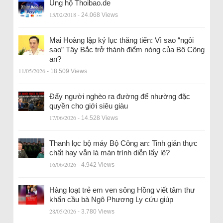
Ủng hộ Thoibao.de
15/02/2018
- 24.068 Views
Mai Hoàng lập kỷ lục thăng tiến: Vì sao “ngôi
sao” Tây Bắc trở thành điểm nóng của Bộ Công
an?
11/05/2026
- 18.509 Views
Đẩy người nghèo ra đường để nhường đặc
quyền cho giới siêu giàu
17/06/2026
- 14.528 Views
Thanh lọc bộ máy Bộ Công an: Tinh giản thực
chất hay vẫn là màn trình diễn lấy lệ?
16/06/2026
- 4.942 Views
Hàng loạt trẻ em ven sông Hồng viết tâm thư
khẩn cầu bà Ngô Phương Ly cứu giúp
28/05/2026
- 3.780 Views