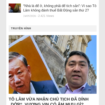
“Nhà là để ở, không phải để tích sản”: Vì sao Tô
Lâm không đánh thuế Bất Động sản thứ 2?
24/05/2026
- 2.421 Views
TRUYỀN HÌNH
TÔ LÂM VỪA NHẬN CHỦ TỊCH ĐÃ DÍNH
„DỚP“, VƯỢNG VIN CÓ ÂM MƯU GÌ?