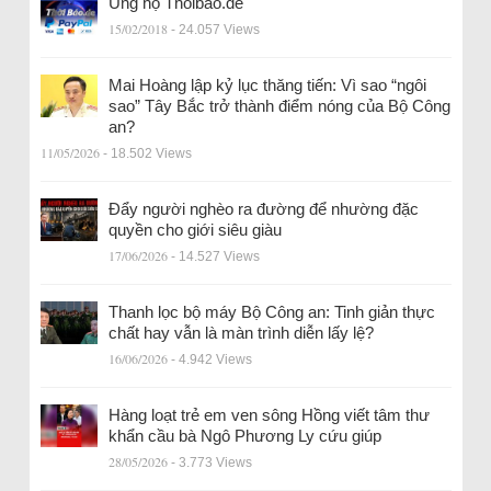
Ủng hộ Thoibao.de
15/02/2018
- 24.057 Views
Mai Hoàng lập kỷ lục thăng tiến: Vì sao “ngôi
sao” Tây Bắc trở thành điểm nóng của Bộ Công
an?
11/05/2026
- 18.502 Views
Đẩy người nghèo ra đường để nhường đặc
quyền cho giới siêu giàu
17/06/2026
- 14.527 Views
Thanh lọc bộ máy Bộ Công an: Tinh giản thực
chất hay vẫn là màn trình diễn lấy lệ?
16/06/2026
- 4.942 Views
Hàng loạt trẻ em ven sông Hồng viết tâm thư
khẩn cầu bà Ngô Phương Ly cứu giúp
28/05/2026
- 3.773 Views