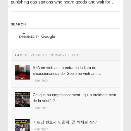
punishing gas stations who hoard goods and wait for…
SEARCH
LATEST
POPULAR
COMMENTS
TAGS
RFA en vietnamita entra en la lista de
«reaccionarios» del Gobierno vietnamita
07/08/2026
Critique ou emprisonnement : qui a vraiment peur
de la vérité ?
07/08/2026
베트남 변호사 연합회, 곧 해체될 전망
07/08/2026