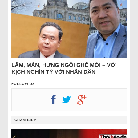
LÂM, MẪN, HƯNG NGỒI GHẾ MỚI – VỞ
KỊCH NGHÌN TỶ VỚI NHÂN DÂN
FOLLOW US
CHÂM BIẾM