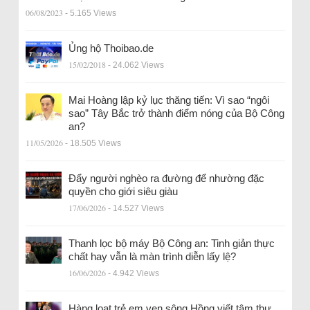
06/08/2023
- 5.165 Views
Ủng hộ Thoibao.de
15/02/2018
- 24.062 Views
Mai Hoàng lập kỷ lục thăng tiến: Vì sao “ngôi
sao” Tây Bắc trở thành điểm nóng của Bộ Công
an?
11/05/2026
- 18.505 Views
Đẩy người nghèo ra đường để nhường đặc
quyền cho giới siêu giàu
17/06/2026
- 14.527 Views
Thanh lọc bộ máy Bộ Công an: Tinh giản thực
chất hay vẫn là màn trình diễn lấy lệ?
16/06/2026
- 4.942 Views
Hàng loạt trẻ em ven sông Hồng viết tâm thư