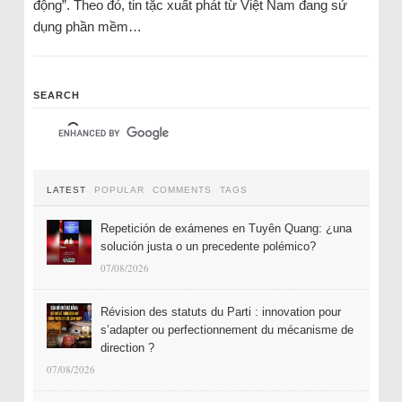
động”. Theo đó, tin tặc xuất phát từ Việt Nam đang sử
dụng phần mềm…
SEARCH
LATEST
POPULAR
COMMENTS
TAGS
Repetición de exámenes en Tuyên Quang: ¿una
solución justa o un precedente polémico?
07/08/2026
Révision des statuts du Parti : innovation pour
s’adapter ou perfectionnement du mécanisme de
direction ?
07/08/2026