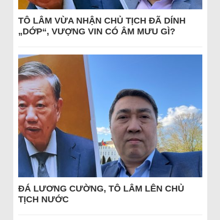
TÔ LÂM VỪA NHẬN CHỦ TỊCH ĐÃ DÍNH
„DỚP“, VƯỢNG VIN CÓ ÂM MƯU GÌ?
ĐÁ LƯƠNG CƯỜNG, TÔ LÂM LÊN CHỦ
TỊCH NƯỚC