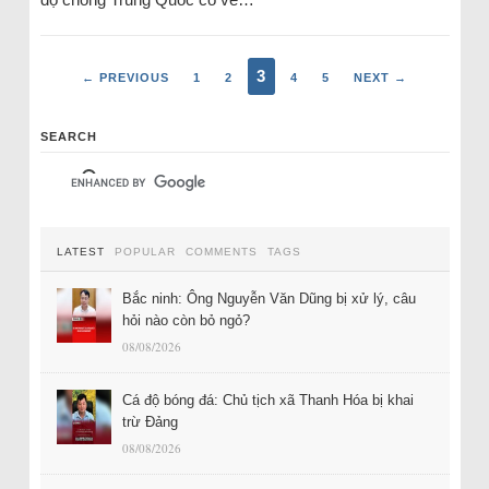
3
← PREVIOUS
1
2
4
5
NEXT →
SEARCH
LATEST
POPULAR
COMMENTS
TAGS
Bắc ninh: Ông Nguyễn Văn Dũng bị xử lý, câu
hỏi nào còn bỏ ngỏ?
08/08/2026
Cá độ bóng đá: Chủ tịch xã Thanh Hóa bị khai
trừ Đảng
08/08/2026