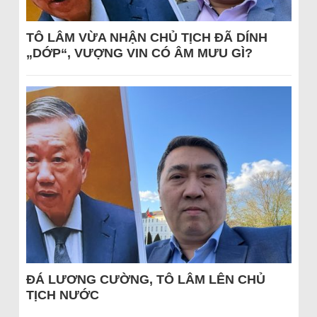
TÔ LÂM VỪA NHẬN CHỦ TỊCH ĐÃ DÍNH
„DỚP“, VƯỢNG VIN CÓ ÂM MƯU GÌ?
ĐÁ LƯƠNG CƯỜNG, TÔ LÂM LÊN CHỦ
TỊCH NƯỚC