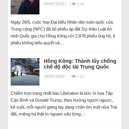
29/05/2020
|
|
2.765
Ngày 28/5, cuộc họp Đại biểu Nhân dân toàn quốc của
Trung cộng (NPC) đã bỏ phiếu áp đặt Dự thảo Luật An
ninh Quốc gia cho Hồng Kông với 2.878 phiếu ủng hộ, 6
phiếu không biểu quyết và…
Hồng Kông: Thành lũy chống
chế độ độc tài Trung Quốc
28/05/2020
|
|
1.347
Chiếm trọn trang nhất báo Libération là bức hí họa Tập
Cận Bình và Donald Trump, theo hướng người ngược,
kẻ xuôi, mỗi người giang tay dạng chân ôm một nửa Trái
đất, miệng há thật to ngoạm sâu từng…