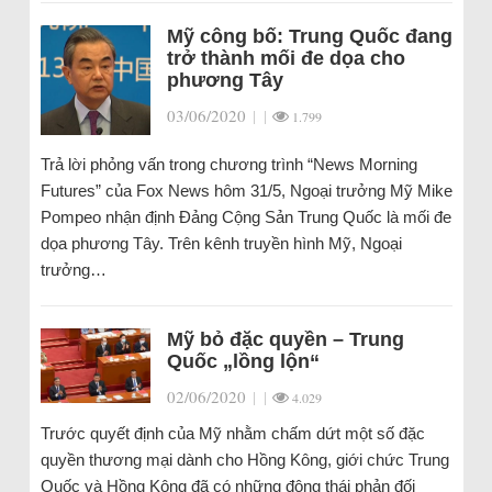
Mỹ công bố: Trung Quốc đang
trở thành mối đe dọa cho
phương Tây
03/06/2020
|
|
1.799
Trả lời phỏng vấn trong chương trình “News Morning
Futures” của Fox News hôm 31/5, Ngoại trưởng Mỹ Mike
Pompeo nhận định Đảng Cộng Sản Trung Quốc là mối đe
dọa phương Tây. Trên kênh truyền hình Mỹ, Ngoại
trưởng…
Mỹ bỏ đặc quyền – Trung
Quốc „lồng lộn“
02/06/2020
|
|
4.029
Trước quyết định của Mỹ nhằm chấm dứt một số đặc
quyền thương mại dành cho Hồng Kông, giới chức Trung
Quốc và Hồng Kông đã có những động thái phản đối