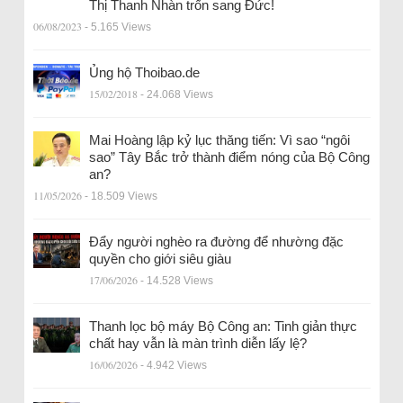
Thị Thanh Nhàn trốn sang Đức!
06/08/2023
- 5.165 Views
Ủng hộ Thoibao.de
15/02/2018
- 24.068 Views
Mai Hoàng lập kỷ lục thăng tiến: Vì sao “ngôi
sao” Tây Bắc trở thành điểm nóng của Bộ Công
an?
11/05/2026
- 18.509 Views
Đẩy người nghèo ra đường để nhường đặc
quyền cho giới siêu giàu
17/06/2026
- 14.528 Views
Thanh lọc bộ máy Bộ Công an: Tinh giản thực
chất hay vẫn là màn trình diễn lấy lệ?
16/06/2026
- 4.942 Views