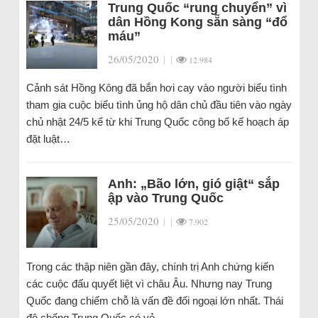
Trung Quốc “rung chuyển” vì
dân Hồng Kong sẵn sàng “đổ
máu”
26/05/2020
|
|
12.984
Cảnh sát Hồng Kông đã bắn hơi cay vào người biểu tình
tham gia cuộc biểu tình ủng hộ dân chủ đầu tiên vào ngày
chủ nhật 24/5 kể từ khi Trung Quốc công bố kế hoạch áp
đặt luật…
Anh: „Bão lớn, gió giật“ sắp
ập vào Trung Quốc
25/05/2020
|
|
7.902
Trong các thập niên gần đây, chính trị Anh chứng kiến
các cuộc đấu quyết liệt vì châu Âu. Nhưng nay Trung
Quốc đang chiếm chỗ là vấn đề đối ngoại lớn nhất. Thái
độ chống Trung Quốc có vẻ…