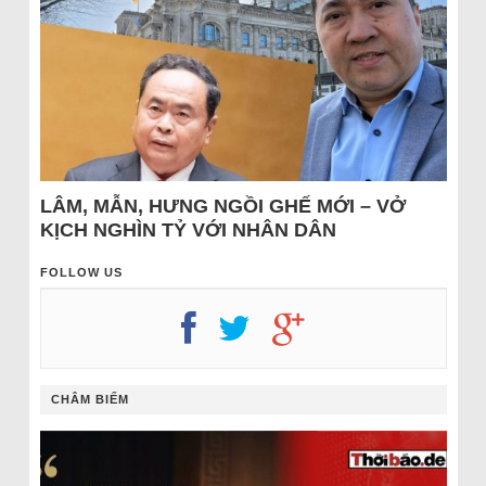
LÂM, MẪN, HƯNG NGỒI GHẾ MỚI – VỞ
KỊCH NGHÌN TỶ VỚI NHÂN DÂN
FOLLOW US
CHÂM BIẾM