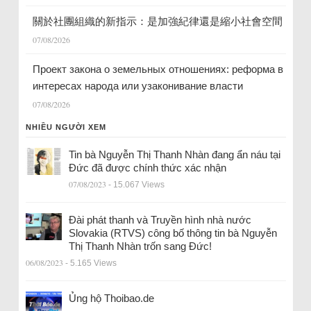
關於社團組織的新指示：是加強紀律還是縮小社會空間
07/08/2026
Проект закона о земельных отношениях: реформа в
интересах народа или узаконивание власти
07/08/2026
NHIỀU NGƯỜI XEM
Tin bà Nguyễn Thị Thanh Nhàn đang ẩn náu tại
Đức đã được chính thức xác nhận
07/08/2023
- 15.067 Views
Đài phát thanh và Truyền hình nhà nước
Slovakia (RTVS) công bố thông tin bà Nguyễn
Thị Thanh Nhàn trốn sang Đức!
06/08/2023
- 5.165 Views
Ủng hộ Thoibao.de