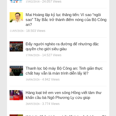
15/02/2018
- 24.057 Views
Mai Hoàng lập kỷ lục thăng tiến: Vì sao “ngôi
sao” Tây Bắc trở thành điểm nóng của Bộ Công
an?
11/05/2026
- 18.503 Views
Đẩy người nghèo ra đường để nhường đặc
quyền cho giới siêu giàu
17/06/2026
- 14.527 Views
Thanh lọc bộ máy Bộ Công an: Tinh giản thực
chất hay vẫn là màn trình diễn lấy lệ?
16/06/2026
- 4.942 Views
Hàng loạt trẻ em ven sông Hồng viết tâm thư
khẩn cầu bà Ngô Phương Ly cứu giúp
28/05/2026
- 3.774 Views