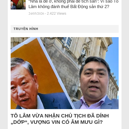
“Nhà là để ở, không phải để tích sản”: Vì sao Tô
Lâm không đánh thuế Bất Động sản thứ 2?
24/05/2026
- 2.422 Views
TRUYỀN HÌNH
TÔ LÂM VỪA NHẬN CHỦ TỊCH ĐÃ DÍNH
„DỚP“, VƯỢNG VIN CÓ ÂM MƯU GÌ?