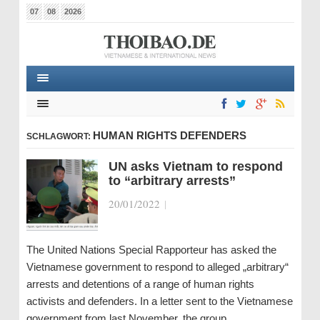
07
08
2026
HUMAN RIGHTS DEFENDERS
SCHLAGWORT:
UN asks Vietnam to respond
to “arbitrary arrests”
20/01/2022
|
The United Nations Special Rapporteur has asked the
Vietnamese government to respond to alleged „arbitrary“
arrests and detentions of a range of human rights
activists and defenders. In a letter sent to the Vietnamese
government from last November, the group…