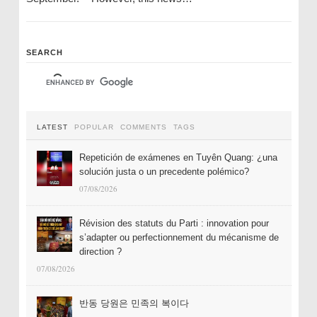
SEARCH
LATEST
POPULAR
COMMENTS
TAGS
Repetición de exámenes en Tuyên Quang: ¿una
solución justa o un precedente polémico?
07/08/2026
Révision des statuts du Parti : innovation pour
s’adapter ou perfectionnement du mécanisme de
direction ?
07/08/2026
반동 당원은 민족의 복이다