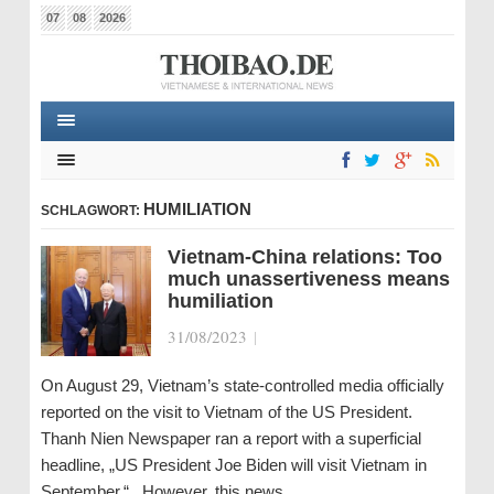
07
08
2026
HUMILIATION
SCHLAGWORT:
Vietnam-China relations: Too
much unassertiveness means
humiliation
31/08/2023
|
On August 29, Vietnam’s state-controlled media officially
reported on the visit to Vietnam of the US President.
Thanh Nien Newspaper ran a report with a superficial
headline, „US President Joe Biden will visit Vietnam in
September.“ However, this news…