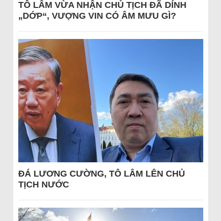
TÔ LÂM VỪA NHẬN CHỦ TỊCH ĐÃ DÍNH
„DỚP“, VƯỢNG VIN CÓ ÂM MƯU GÌ?
ĐÁ LƯƠNG CƯỜNG, TÔ LÂM LÊN CHỦ
TỊCH NƯỚC