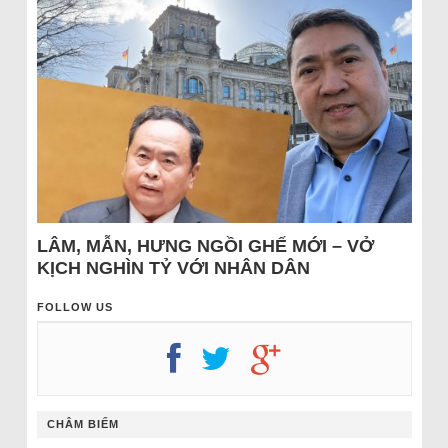
LÂM, MẪN, HƯNG NGỒI GHẾ MỚI – VỞ
KỊCH NGHÌN TỶ VỚI NHÂN DÂN
FOLLOW US
CHÂM BIẾM