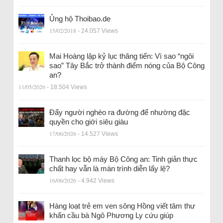
Ủng hộ Thoibao.de
15/02/2018
- 24.057 Views
Mai Hoàng lập kỷ lục thăng tiến: Vì sao “ngôi
sao” Tây Bắc trở thành điểm nóng của Bộ Công
an?
11/05/2026
- 18.504 Views
Đẩy người nghèo ra đường để nhường đặc
quyền cho giới siêu giàu
17/06/2026
- 14.527 Views
Thanh lọc bộ máy Bộ Công an: Tinh giản thực
chất hay vẫn là màn trình diễn lấy lệ?
16/06/2026
- 4.942 Views
Hàng loạt trẻ em ven sông Hồng viết tâm thư
khẩn cầu bà Ngô Phương Ly cứu giúp