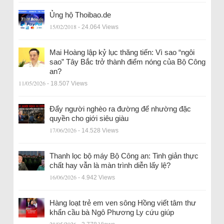
Ủng hộ Thoibao.de
15/02/2018
- 24.064 Views
Mai Hoàng lập kỷ lục thăng tiến: Vì sao “ngôi
sao” Tây Bắc trở thành điểm nóng của Bộ Công
an?
11/05/2026
- 18.507 Views
Đẩy người nghèo ra đường để nhường đặc
quyền cho giới siêu giàu
17/06/2026
- 14.528 Views
Thanh lọc bộ máy Bộ Công an: Tinh giản thực
chất hay vẫn là màn trình diễn lấy lệ?
16/06/2026
- 4.942 Views
Hàng loạt trẻ em ven sông Hồng viết tâm thư
khẩn cầu bà Ngô Phương Ly cứu giúp