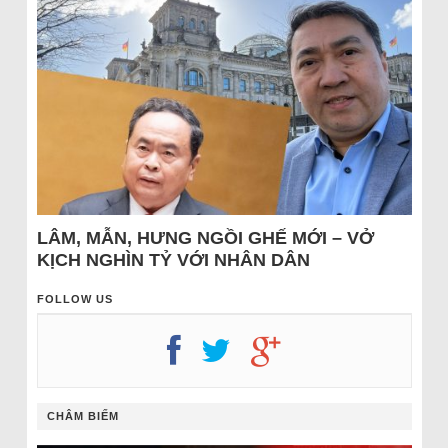
LÂM, MẪN, HƯNG NGỒI GHẾ MỚI – VỞ
KỊCH NGHÌN TỶ VỚI NHÂN DÂN
FOLLOW US
CHÂM BIẾM