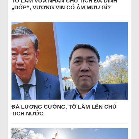
TÔ LÂM VỪA NHẬN CHỦ TỊCH ĐÃ DÍNH
„DỚP“, VƯỢNG VIN CÓ ÂM MƯU GÌ?
ĐÁ LƯƠNG CƯỜNG, TÔ LÂM LÊN CHỦ
TỊCH NƯỚC