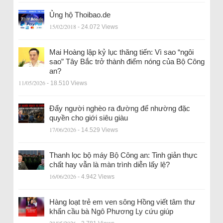
Ủng hộ Thoibao.de
15/02/2018
- 24.072 Views
Mai Hoàng lập kỷ lục thăng tiến: Vì sao “ngôi
sao” Tây Bắc trở thành điểm nóng của Bộ Công
an?
11/05/2026
- 18.510 Views
Đẩy người nghèo ra đường để nhường đặc
quyền cho giới siêu giàu
17/06/2026
- 14.529 Views
Thanh lọc bộ máy Bộ Công an: Tinh giản thực
chất hay vẫn là màn trình diễn lấy lệ?
16/06/2026
- 4.942 Views
Hàng loạt trẻ em ven sông Hồng viết tâm thư
khẩn cầu bà Ngô Phương Ly cứu giúp