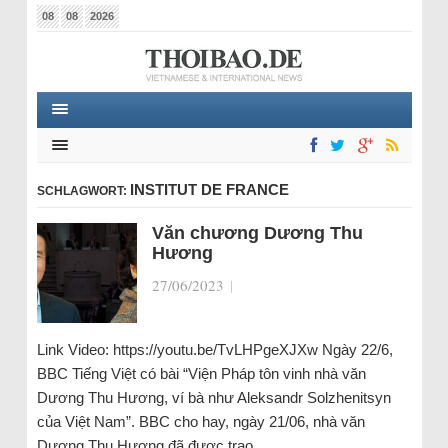
08
08
2026
INSTITUT DE FRANCE
SCHLAGWORT:
Văn chương Dương Thu
Hương
27/06/2023
|
Link Video: https://youtu.be/TvLHPgeXJXw Ngày 22/6,
BBC Tiếng Việt có bài “Viện Pháp tôn vinh nhà văn
Dương Thu Hương, ví bà như Aleksandr Solzhenitsyn
của Việt Nam”. BBC cho hay, ngày 21/06, nhà văn
Dương Thu Hương đã được trao…