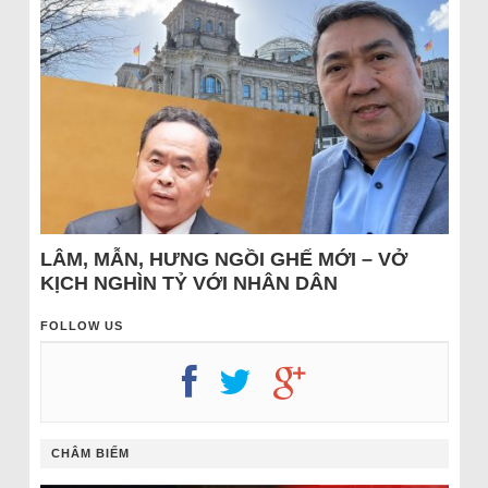
LÂM, MẪN, HƯNG NGỒI GHẾ MỚI – VỞ
KỊCH NGHÌN TỶ VỚI NHÂN DÂN
FOLLOW US
CHÂM BIẾM