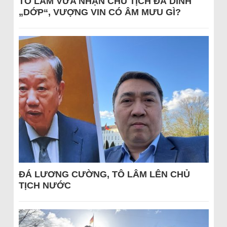
TÔ LÂM VỪA NHẬN CHỦ TỊCH ĐÃ DÍNH
„DỚP“, VƯỢNG VIN CÓ ÂM MƯU GÌ?
ĐÁ LƯƠNG CƯỜNG, TÔ LÂM LÊN CHỦ
TỊCH NƯỚC