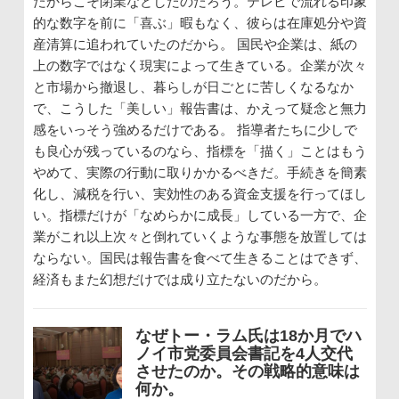
だからこそ閉業などしたのだろう。テレビで流れる印象
的な数字を前に「喜ぶ」暇もなく、彼らは在庫処分や資
産清算に追われていたのだから。 国民や企業は、紙の
上の数字ではなく現実によって生きている。企業が次々
と市場から撤退し、暮らしが日ごとに苦しくなるなか
で、こうした「美しい」報告書は、かえって疑念と無力
感をいっそう強めるだけである。 指導者たちに少しで
も良心が残っているのなら、指標を「描く」ことはもう
やめて、実際の行動に取りかかるべきだ。手続きを簡素
化し、減税を行い、実効性のある資金支援を行ってほし
い。指標だけが「なめらかに成長」している一方で、企
業がこれ以上次々と倒れていくような事態を放置しては
ならない。国民は報告書を食べて生きることはできず、
経済もまた幻想だけでは成り立たないのだから。
なぜトー・ラム氏は18か月でハ
ノイ市党委員会書記を4人交代
させたのか。その戦略的意味は
何か。