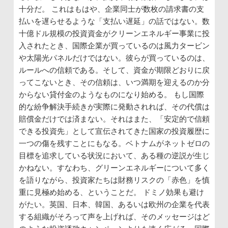
十分だ。 これはもはや、企業同士が数枚の請求書の支
払いを遅らせるような「支払い遅延」の話ではない。数
十億ドル規模の投資資金がクリーンエネルギー事業に投
入されたとき、国際企業が買っているのは風力タービン
や太陽光パネルだけではない。彼らが買っているのは、
ルールへの信頼である。そして、資金が期限どおりに戻
ってこないとき、その信頼は、いつ満期を迎えるのか分
からない貸付金のようなものになり始める。 もし国際
的な紛争解決手続きが実際に発動されれば、その代償は
賠償金だけでは済まない。それはまた、「安定的で信頼
できる投資先」として宣伝されてきた国家の投資履歴に
一つの傷を残すことにもなる。ベトナムがネットゼロの
目標を追求している状況において、ある種の逆説が生じ
かねない。すなわち、グリーンエネルギーについて多く
を語りながら、投資家たちは財務リスクの「赤色」を慎
重に見極め始める、ということだ。 ドミノ効果も避け
がたい。英国、日本、韓国、あるいは欧州の企業を代表
する組織がそろって声を上げれば、そのメッセージはど