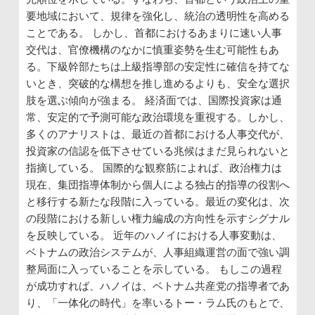
要地域において、規律を強化し、統治の透明性を高める
ことである。 しかし、首都におけるあまりに速い人事
交代は、官僚機構のなかに慎重姿勢を生む可能性もあ
る。下級幹部たちは上級指導部の安定性に確信を持てな
いとき、突破的な構想を推し進めるよりも、安全な選択
肢を選ぶ傾向が強まる。 経済面では、国際投資家は通
常、安定的で予測可能な政治環境を重視する。しかし、
多くのアナリストは、最近の首都における人事交代が、
投資家の信認を低下させている兆候はまだ見られないと
指摘している。 国際的な観察筋によれば、政治権力は
現在、集団指導体制から個人による独占的指導の役割へ
と移行する新たな段階に入っている。最近の変化は、次
の段階における新しい権力編成の方向性を示すシグナル
を反映している。 近年のハノイにおける人事変動は、
ベトナムの政治システムが、人事組織運営の面で強い調
整局面に入っていることを示している。 もしこの過程
が成功すれば、ハノイは、ベトナム共産党の指導者であ
り、「一体化の時代」を率いるトー・ラム氏のもとで、