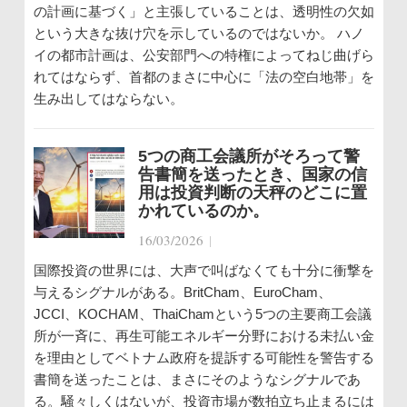
の計画に基づく」と主張していることは、透明性の欠如
という大きな抜け穴を示しているのではないか。 ハノ
イの都市計画は、公安部門への特権によってねじ曲げら
れてはならず、首都のまさに中心に「法の空白地帯」を
生み出してはならない。
5つの商工会議所がそろって警
告書簡を送ったとき、国家の信
用は投資判断の天秤のどこに置
かれているのか。
16/03/2026
|
国際投資の世界には、大声で叫ばなくても十分に衝撃を
与えるシグナルがある。BritCham、EuroCham、
JCCI、KOCHAM、ThaiChamという5つの主要商工会議
所が一斉に、再生可能エネルギー分野における未払い金
を理由としてベトナム政府を提訴する可能性を警告する
書簡を送ったことは、まさにそのようなシグナルであ
る。騒々しくはないが、投資市場が数拍立ち止まるには