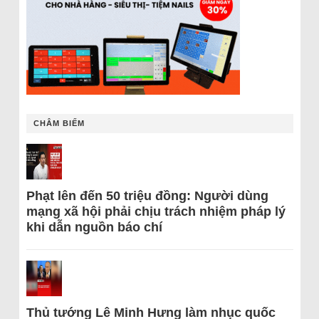
CHÂM BIẾM
Phạt lên đến 50 triệu đồng: Người dùng
mạng xã hội phải chịu trách nhiệm pháp lý
khi dẫn nguồn báo chí
Thủ tướng Lê Minh Hưng làm nhục quốc