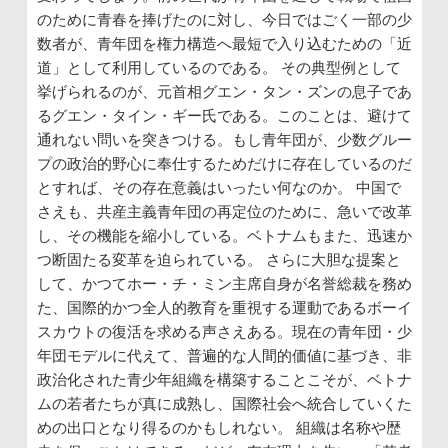
のために青春を捧げたのに対し、今日ではごく一部の少
数者が、青年団を権力構造へ最短で入り込むための「近
道」として利用しているのである。 その典型例として
挙げられるのが、元首相グエン・タン・ズンの息子であ
るグエン・タイン・ギー氏である。このことは、避けて
通れない問いを突きつける。もし青年団が、少数グルー
プの政治的野心に奉仕するためだけに存在しているのだ
とすれば、その存在意義はいったい何なのか。 中国で
さえも、共産主義青年団の再定位のために、急いで改革
し、その機能を縮小している。ベトナムもまた、迅速か
つ断固たる変革を迫られている。 さらに大胆な提案と
して、かつてホー・チ・ミン主席自身が名誉総裁を務め
た、国際的かつ全人的教育を重視する運動であるボーイ
スカウトの復活を求める声さえある。現在の青年団・少
年団モデルに代えて、普遍的な人間的価値に基づき、非
政治化された青少年組織を構築することこそが、ベトナ
ムの若者たちが真に成熟し、国際社会へ統合していくた
めの出口となり得るのかもしれない。 組織は名称や歴