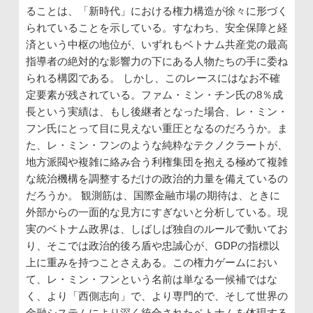
ることは、「新時代」における権力構造が徐々に形づく
られていることを示している。すなわち、安全保障と経
済という中枢の地位が、いずれもベトナム共産党の最高
指導者の絶対的な影響力の下にある人物たちの手に委ね
られる構図である。 しかし、このレースにはなお不確
定要素が残されている。ファム・ミン・チン氏の8％成
長という実績は、もし後継者となった場合、レ・ミン・
フン氏にとって目に見えない重圧となるのだろうか。ま
た、レ・ミン・フンのような純粋なテクノクラートが、
地方派閥や複雑に絡み合う利権集団を抱える極めて複雑
な統治機構を調整するだけの政治的力量を備えているの
だろうか。 観測筋は、国際金融市場の期待は、ときに
外部からの一面的な見方にすぎないと分析している。現
実のベトナム政界は、しばしば独自のルールで動いてお
り、そこでは政治的後ろ盾や忠誠心が、GDPの指標以
上に重みを持つことさえある。この権力ゲームにおい
て、レ・ミン・フンという名前は単なる一候補ではな
く、より「西側志向」で、より専門的で、そして世界の
金融システムにより深く統合されたベトナムを体現する