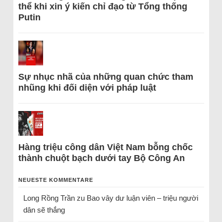
thể khi xin ý kiến chỉ đạo từ Tổng thống
Putin
Sự nhục nhã của những quan chức tham
nhũng khi đối diện với pháp luật
Hàng triệu công dân Việt Nam bỗng chốc
thành chuột bạch dưới tay Bộ Công An
NEUESTE KOMMENTARE
Long Rồng Trần
zu
Bao vây dư luận viên – triệu người
dân sẽ thắng