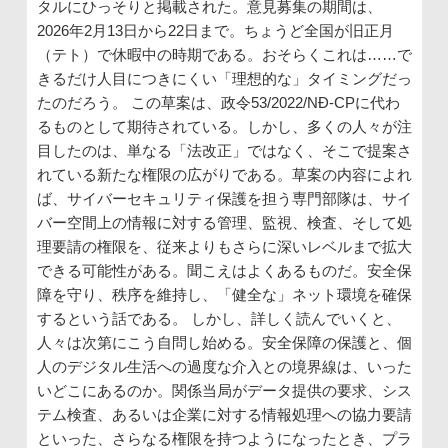
タルにひっそりと掲載された。意見募集の期間は、
2026年2月13日から22日まで。ちょうど全国が旧正月
（テト）で休暇中の時期である。おそらくこれは……で
きるだけ人目につきにくい「理想的な」タイミングだっ
たのだろう。 この草案は、政令53/2022/NĐ-CPに代わ
るものとして期待されている。しかし、多くの人々が注
目したのは、単なる「法改正」ではなく、そこで提案さ
れている新たな権限の広がりである。草案の内容によれ
ば、サイバーセキュリティ保護を担う専門部隊は、サイ
バー空間上の情報に対する管理、監視、検査、そして処
理要請の権限を、従来よりもさらに深いレベルまで拡大
できる可能性がある。聞こえはよくあるものだ。安全保
障を守り、秩序を維持し、「健全な」ネット環境を確保
するという話である。 しかし、詳しく読んでいくと、
人々は次第にこう自問し始める。安全保障の保護と、個
人のデジタル生活への過度な介入との境界線は、いった
いどこにあるのか。関係当局がデータ提供の要求、シス
テム検査、あるいは企業に対する情報処理への協力要請
といった、さらなる権限を持つようになったとき、プラ