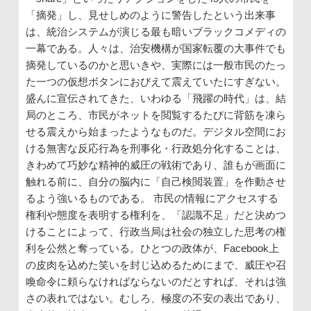
「摘発」し、見せしめのように警告したという出来事
は、統治システムが演じる最も暗いブラックコメディの
一幕である。人々は、治安機構が国家転覆の大事件でも
摘発しているのかと思いきや、実際には一般市民のたっ
た一つの仮想ボタンにおびえて震えていたにすぎない。
盛んに宣伝されてきた、いわゆる「飛躍の時代」は、結
局のところ、市民がネットを閲覧するたびに背筋を凍ら
せる震えから始まったようなものだ。デジタル空間にお
ける無害な反応行為を刑事化・行政処分化することは、
きわめて巧妙な精神的威圧の戦術であり、誰もが画面に
触れる前に、自分の脳内に「自己検閲装置」を作動させ
るよう強いるものである。 市民の情報にアクセスする
権利や態度を表明する権利を、「認識不足」だと決めつ
けることによって、行政当局は社会の独立した思考の権
利を公然と奪っている。ひとつの政体が、Facebook上
の皮肉を込めた笑いを封じ込めるためにまで、威圧や召
喚命令に頼らなければならないのだとすれば、それは強
さの表れではない。むしろ、極度の不安の表出であり、