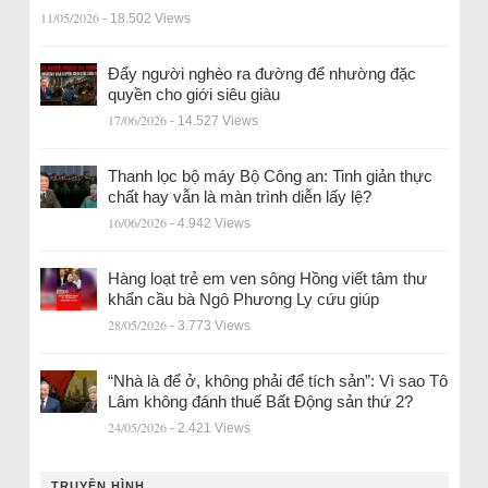
11/05/2026
- 18.502 Views
Đẩy người nghèo ra đường để nhường đặc
quyền cho giới siêu giàu
17/06/2026
- 14.527 Views
Thanh lọc bộ máy Bộ Công an: Tinh giản thực
chất hay vẫn là màn trình diễn lấy lệ?
16/06/2026
- 4.942 Views
Hàng loạt trẻ em ven sông Hồng viết tâm thư
khẩn cầu bà Ngô Phương Ly cứu giúp
28/05/2026
- 3.773 Views
“Nhà là để ở, không phải để tích sản”: Vì sao Tô
Lâm không đánh thuế Bất Động sản thứ 2?
24/05/2026
- 2.421 Views
TRUYỀN HÌNH