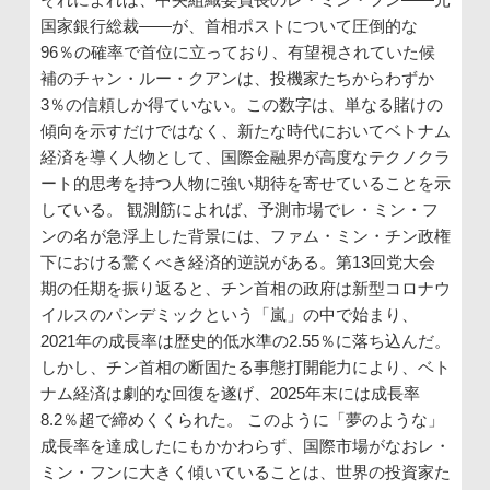
国家銀行総裁――が、首相ポストについて圧倒的な
96％の確率で首位に立っており、有望視されていた候
補のチャン・ルー・クアンは、投機家たちからわずか
3％の信頼しか得ていない。この数字は、単なる賭けの
傾向を示すだけではなく、新たな時代においてベトナム
経済を導く人物として、国際金融界が高度なテクノクラ
ート的思考を持つ人物に強い期待を寄せていることを示
している。 観測筋によれば、予測市場でレ・ミン・フ
ンの名が急浮上した背景には、ファム・ミン・チン政権
下における驚くべき経済的逆説がある。第13回党大会
期の任期を振り返ると、チン首相の政府は新型コロナウ
イルスのパンデミックという「嵐」の中で始まり、
2021年の成長率は歴史的低水準の2.55％に落ち込んだ。
しかし、チン首相の断固たる事態打開能力により、ベト
ナム経済は劇的な回復を遂げ、2025年末には成長率
8.2％超で締めくくられた。 このように「夢のような」
成長率を達成したにもかかわらず、国際市場がなおレ・
ミン・フンに大きく傾いていることは、世界の投資家た