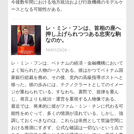
今後数年間における地方統治および行政機構のモデルケ
ースとなる可能性がある。
レ・ミン・フンは、首相の座へ
押し上げられつつある忠実な駒
なのか。
30/03/2026
|
レ・ミン・フンは、ベトナムの経済・金融機構において
よく知られた人物の一人である。彼はかつてベトナム国
家銀行総裁を務め、その後、党内の高級指導ポストへと
移った。彼の歩みには、テクノクラートとしてのイメー
ジが重ねられている。すなわち、寡黙で、規律を重ん
じ、発言よりも統治・運営を重視する人物像である。
最近では、将来的に彼がファム・ミン・チンに代わる可
能性をめぐって、多くの憶測が流れている。しかし、強
調しておくべきなのは、これらは依然として世論空間に
おける推測にすぎず、公式な確認は一切ないという点で