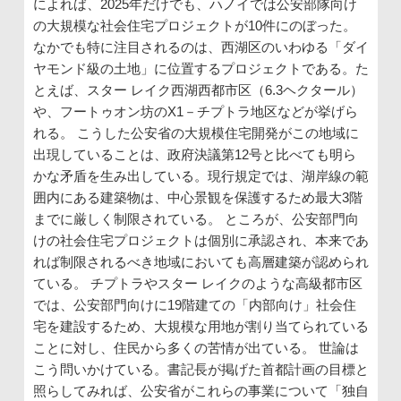
によれば、2025年だけでも、ハノイでは公安部隊向け
の大規模な社会住宅プロジェクトが10件にのぼった。
なかでも特に注目されるのは、西湖区のいわゆる「ダイ
ヤモンド級の土地」に位置するプロジェクトである。た
とえば、スター レイク西湖西都市区（6.3ヘクタール）
や、フートゥオン坊のX1－チプトラ地区などが挙げら
れる。 こうした公安省の大規模住宅開発がこの地域に
出現していることは、政府決議第12号と比べても明ら
かな矛盾を生み出している。現行規定では、湖岸線の範
囲内にある建築物は、中心景観を保護するため最大3階
までに厳しく制限されている。 ところが、公安部門向
けの社会住宅プロジェクトは個別に承認され、本来であ
れば制限されるべき地域においても高層建築が認められ
ている。 チプトラやスター レイクのような高級都市区
では、公安部門向けに19階建ての「内部向け」社会住
宅を建設するため、大規模な用地が割り当てられている
ことに対し、住民から多くの苦情が出ている。 世論は
こう問いかけている。書記長が掲げた首都計画の目標と
照らしてみれば、公安省がこれらの事業について「独自