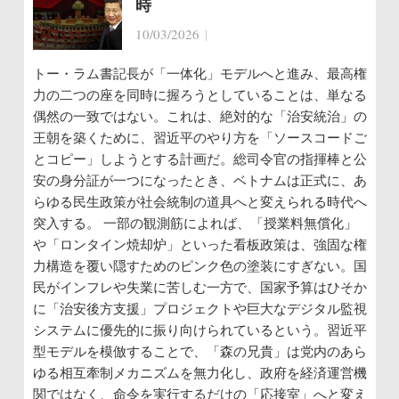
時
10/03/2026
|
トー・ラム書記長が「一体化」モデルへと進み、最高権
力の二つの座を同時に握ろうとしていることは、単なる
偶然の一致ではない。これは、絶対的な「治安統治」の
王朝を築くために、習近平のやり方を「ソースコードご
とコピー」しようとする計画だ。総司令官の指揮棒と公
安の身分証が一つになったとき、ベトナムは正式に、あ
らゆる民生政策が社会統制の道具へと変えられる時代へ
突入する。 一部の観測筋によれば、「授業料無償化」
や「ロンタイン焼却炉」といった看板政策は、強固な権
力構造を覆い隠すためのピンク色の塗装にすぎない。国
民がインフレや失業に苦しむ一方で、国家予算はひそか
に「治安後方支援」プロジェクトや巨大なデジタル監視
システムに優先的に振り向けられているという。習近平
型モデルを模倣することで、「森の兄貴」は党内のあら
ゆる相互牽制メカニズムを無力化し、政府を経済運営機
関ではなく、命令を実行するだけの「応接室」へと変え