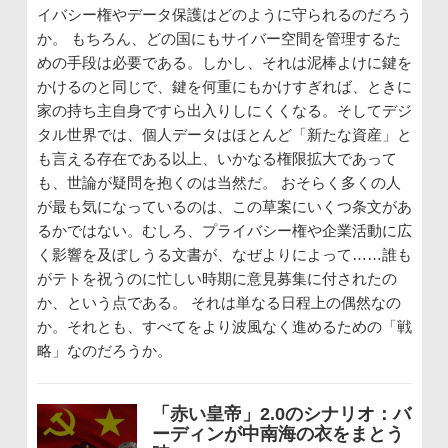
イバシー権やデータ保護はどのように守られるのだろう
か。 もちろん、どの国にもサイバー空間を管理するた
めの手段は必要である。しかし、それは泥棒よけに鍵を
かけるのと同じで、鍵を何重にもかけすぎれば、ときに
家の持ち主自身ですら出入りしにくくなる。そしてデジ
タル世界では、個人データはほとんど「新たな資産」と
も言える存在である以上、いかなる権限拡大であって
も、世論が疑問を抱くのは当然だ。 おそらく多くの人
が最も気になっているのは、この草案にいくつ条文があ
るかではない。むしろ、プライバシー権や企業活動に広
く影響を及ぼしうる文書が、なぜよりによって……誰も
がテトを祝うのに忙しい時期に意見募集に付されたの
か、という点である。 それは単なる日程上の偶然なの
か。それとも、すべてをより波風なく進めるための「戦
略」なのだろうか。
「赤い皇帝」2.0のシナリオ：バ
ーディンが中南海の衣をまとう