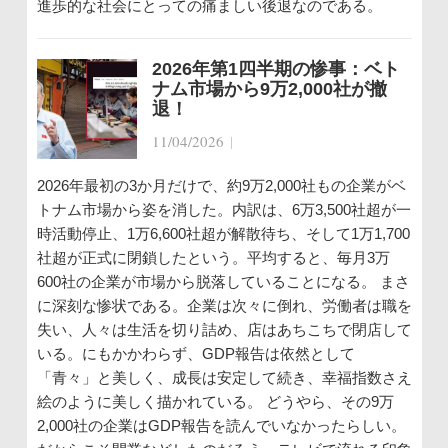
進歩的な社会にとっての痛ましい後退なのである。
2026年第1四半期の惨事：ベト
ナム市場から9万2,000社が撤
退！
11/04/2026
|
2026年最初の3か月だけで、約9万2,000社もの企業がベ
トナム市場から姿を消した。内訳は、6万3,500社超が一
時活動停止、1万6,600社超が解散待ち、そして1万1,700
社超が正式に閉鎖したという。平均すると、毎月3万
600社の企業が市場から脱落していることになる。 まさ
に深刻な惨状である。企業は次々に倒れ、労働者は職を
失い、人々は生活を切り詰め、店はあちこちで閉店して
いる。にもかかわらず、GDP報告は依然として
「青々」と美しく、成長は安定して続き、幸福指数さえ
絵のように美しく描かれている。 どうやら、その9万
2,000社の企業はGDP報告を読んでいなかったらしい。