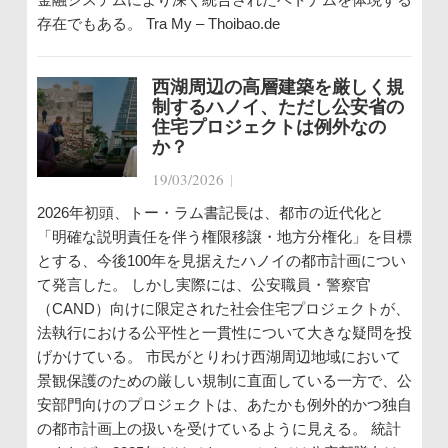
存在でもある。 Tra My – Thoibao.de
西湖周辺の高層建築を厳しく規
制するハノイ、ただし公安省の
住宅プロジェクトは例外なの
か？
19/03/2026
|
2026年初頭、トー・ラム書記長は、都市の近代化と
「明確な説明責任を伴う権限移譲・地方分権化」を目標
とする、今後100年を見据えたハノイの都市計画につい
て発言した。 しかし実際には、公安職員・警察官
（CAND）向けに限定された社会住宅プロジェクトが、
法執行における公平性と一貫性について大きな疑問を投
げかけている。 市民がとりわけ西湖周辺地域において
景観保護のための厳しい規制に直面している一方で、公
安部門向けのプロジェクトは、あたかも例外的かつ独自
の都市計画上の扱いを受けているように見える。 統計