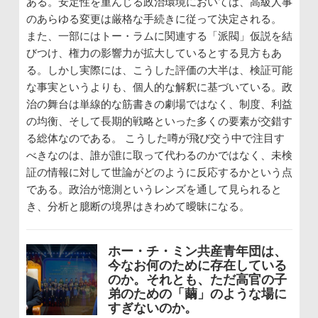
ある。安定性を重んじる政治環境においては、高級人事
のあらゆる変更は厳格な手続きに従って決定される。
また、一部にはトー・ラムに関連する「派閥」仮説を結
びつけ、権力の影響力が拡大しているとする見方もあ
る。しかし実際には、こうした評価の大半は、検証可能
な事実というよりも、個人的な解釈に基づいている。政
治の舞台は単線的な筋書きの劇場ではなく、制度、利益
の均衡、そして長期的戦略といった多くの要素が交錯す
る総体なのである。 こうした噂が飛び交う中で注目す
べきなのは、誰が誰に取って代わるのかではなく、未検
証の情報に対して世論がどのように反応するかという点
である。政治が憶測というレンズを通して見られると
き、分析と臆断の境界はきわめて曖昧になる。
ホー・チ・ミン共産青年団は、
今なお何のために存在している
のか。それとも、ただ高官の子
弟のための「繭」のような場に
すぎないのか。