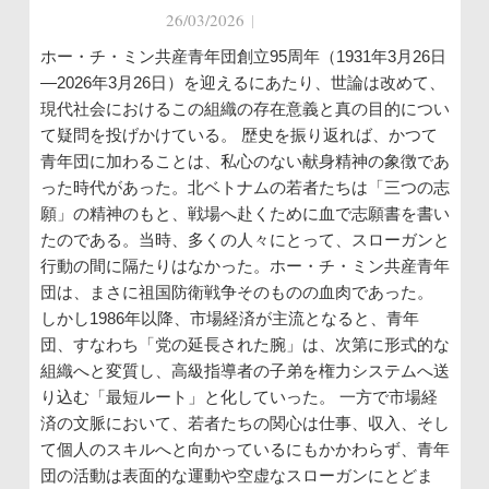
26/03/2026
|
ホー・チ・ミン共産青年団創立95周年（1931年3月26日
―2026年3月26日）を迎えるにあたり、世論は改めて、
現代社会におけるこの組織の存在意義と真の目的につい
て疑問を投げかけている。 歴史を振り返れば、かつて
青年団に加わることは、私心のない献身精神の象徴であ
った時代があった。北ベトナムの若者たちは「三つの志
願」の精神のもと、戦場へ赴くために血で志願書を書い
たのである。当時、多くの人々にとって、スローガンと
行動の間に隔たりはなかった。ホー・チ・ミン共産青年
団は、まさに祖国防衛戦争そのものの血肉であった。
しかし1986年以降、市場経済が主流となると、青年
団、すなわち「党の延長された腕」は、次第に形式的な
組織へと変質し、高級指導者の子弟を権力システムへ送
り込む「最短ルート」と化していった。 一方で市場経
済の文脈において、若者たちの関心は仕事、収入、そし
て個人のスキルへと向かっているにもかかわらず、青年
団の活動は表面的な運動や空虚なスローガンにとどま