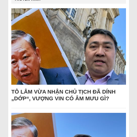
TÔ LÂM VỪA NHẬN CHỦ TỊCH ĐÃ DÍNH
„DỚP“, VƯỢNG VIN CÓ ÂM MƯU GÌ?