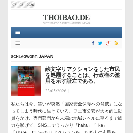
07
08
2026
JAPAN
SCHLAGWORT:
絵文字リアクションをした市民
を処罰することは、行政権の濫
用を示す証左である。
23/05/2026
|
私たちは今、笑いが突然「国家安全保障への脅威」にな
ってしまう時代に生きている。フエ市公安が大々的に動
員をかけ、専門部門から末端の地域レベルに至るまで総
力を挙げて、SNS上でうっかり「haha」「like」
「share」といったリアクションをした45人の市民を