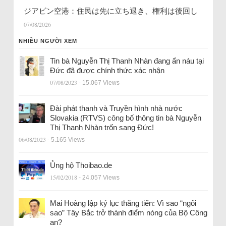
ジアビン空港：住民は先に立ち退き、権利は後回し
07/08/2026
NHIỀU NGƯỜI XEM
Tin bà Nguyễn Thị Thanh Nhàn đang ẩn náu tại
Đức đã được chính thức xác nhận
07/08/2023
- 15.067 Views
Đài phát thanh và Truyền hình nhà nước
Slovakia (RTVS) công bố thông tin bà Nguyễn
Thị Thanh Nhàn trốn sang Đức!
06/08/2023
- 5.165 Views
Ủng hộ Thoibao.de
15/02/2018
- 24.057 Views
Mai Hoàng lập kỷ lục thăng tiến: Vì sao “ngôi
sao” Tây Bắc trở thành điểm nóng của Bộ Công
an?