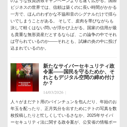
のような投資誘致キャンペーンよりも速く広がる。国際
ビジネスの世界では、信頼は築くのに長い時間がかかる
一方で、ほんのわずかな不協和音のシグナルだけで揺ら
いでしまうことがある。 そして、皮肉を帯びながらも
決して軽くはない問いが浮かび上がる。国家の信用が最
も貴重な無形資産だとするならば、この論争の中でそれ
は守られているのか――それとも、試練の炎の中に投げ
込まれているのか。
新たなサイバーセキュリティ政
令案――国民を守るためか、そ
れともデジタル空間の締め付け
か？
14/03/2026
|
人々がまだテト用のバインチュンを包んだり、年始のお
年玉を配ったり、正月気分を出すためにテトの写真を数
枚投稿したりと忙しくしているさなか、2025年サイバ
ーセキュリティ法に関する政令案が、公安省の情報ポー