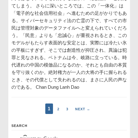
てしまう。 さらに深いところでは、この「一体化」は
「電子的な社会信用社会」へ進むための足がかりでもあ
る。サイバーセキュリティ法の亡霊の下で、すべての市
民は管理対象のデータファイルへと変えられていくだろ
う。「民意」よりも「忠誠心」が重視されるとき、この
モデルがもたらす表面的な安定とは、実際には冷たい氷
の平板にすぎず、そこでは創造性が抑圧され、異論は犯
罪と見なされる。ベトナムは今、岐路に立っている。時
代遅れの中国の模倣品になるのか、それとも自由の本質
を守り抜くのか。絶対権力が一人の大将の手に握られる
とき、その代償として失われるのは、まさに人民の声な
のである。 Chan Dung Lanh Dao
1
2
3
NEXT →
SEARCH