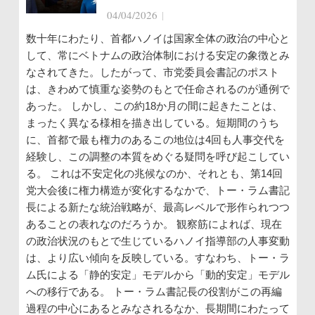
04/04/2026
|
数十年にわたり、首都ハノイは国家全体の政治の中心と
して、常にベトナムの政治体制における安定の象徴とみ
なされてきた。したがって、市党委員会書記のポスト
は、きわめて慎重な姿勢のもとで任命されるのが通例で
あった。 しかし、この約18か月の間に起きたことは、
まったく異なる様相を描き出している。短期間のうち
に、首都で最も権力のあるこの地位は4回も人事交代を
経験し、この調整の本質をめぐる疑問を呼び起こしてい
る。 これは不安定化の兆候なのか、それとも、第14回
党大会後に権力構造が変化するなかで、トー・ラム書記
長による新たな統治戦略が、最高レベルで形作られつつ
あることの表れなのだろうか。 観察筋によれば、現在
の政治状況のもとで生じているハノイ指導部の人事変動
は、より広い傾向を反映している。すなわち、トー・ラ
ム氏による「静的安定」モデルから「動的安定」モデル
への移行である。 トー・ラム書記長の役割がこの再編
過程の中心にあるとみなされるなか、長期間にわたって