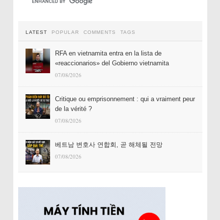
LATEST
POPULAR
COMMENTS
TAGS
RFA en vietnamita entra en la lista de
«reaccionarios» del Gobierno vietnamita
07/08/2026
Critique ou emprisonnement : qui a vraiment peur
de la vérité ?
07/08/2026
베트남 변호사 연합회, 곧 해체될 전망
07/08/2026