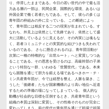
り、停滞したままである。今日の若い世代の中で最も活
力ある層の一部は、民間企業、国際的な環境、あるいは
外国企業で働く若者たちである。そして、彼らの多くは
青年団の枠組みの外に立っている。 この断絶によっ
て、青年団には相反する二つの現実が生まれている。す
なわち、外見上は依然として先鋒であり、依然として盛
大に活動しているように見えるが、その内実には魂もな
く、若者コミュニティとの実質的な結びつきも失われて
いるのである。 さらに懸念されるのは、青年団活動が
次第に一種の特権的な「出世ルート」へと変質しつつあ
ることである。その恩恵を受けるのは、高級幹部の子弟
という特別な一群、いわゆる「世襲世代」である。本来
なら困難を通じて胆力を鍛える場であるべきホー・チ・
ミン共産青年団が、今では経歴を整え、人脈を築き、こ
うした「後継者」たちが国家機構のより高い地位へ近道
するための準備の場になってしまっている。 個人的な
動機が社会的な目標を圧倒するとき、共産青年団という
組織の本質は深刻に変質し、その性格そのものが完全に
変わってしまう。前の世代が青年団を通じて戦場で祖国