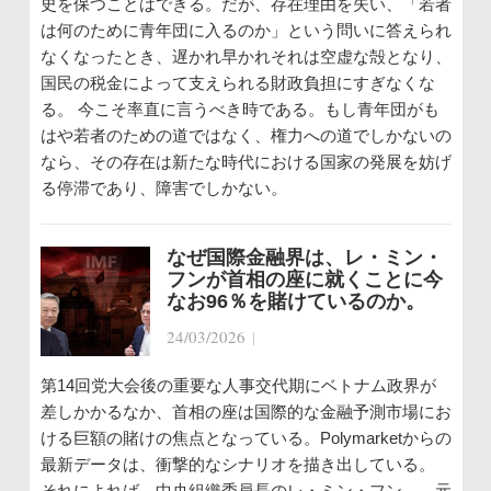
史を保つことはできる。だが、存在理由を失い、「若者
は何のために青年団に入るのか」という問いに答えられ
なくなったとき、遅かれ早かれそれは空虚な殻となり、
国民の税金によって支えられる財政負担にすぎなくな
る。 今こそ率直に言うべき時である。もし青年団がも
はや若者のための道ではなく、権力への道でしかないの
なら、その存在は新たな時代における国家の発展を妨げ
る停滞であり、障害でしかない。
なぜ国際金融界は、レ・ミン・
フンが首相の座に就くことに今
なお96％を賭けているのか。
24/03/2026
|
第14回党大会後の重要な人事交代期にベトナム政界が
差しかかるなか、首相の座は国際的な金融予測市場にお
ける巨額の賭けの焦点となっている。Polymarketからの
最新データは、衝撃的なシナリオを描き出している。
それによれば、中央組織委員長のレ・ミン・フン――元