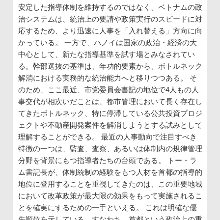
安定した指導体制を維持するのではなく、ベトナムの政
治システムは、統治上の要請や政策実行のスピードに対
応するため、より迅速に人事を「入れ替える」方向に向
かっている。 一方で、ハノイは国家の政治・経済の大
中心として、新たな指導基準を試す場とみなされてい
る。幹部選抜の基準は、年功的要素から、ボトルネック
解消における実務的な統治能力へと移りつつある。 そ
のため、ここ最近、市党委員会書記の地位で4人もの人
事交代が相次いだことは、都市管理において長く存在し
てきたボトルネック、特に停滞している公共投資プロジ
ェクトや不動産開発案件を解消しようとする試みとして
理解することができる。 最近の人事動向で注目すべき
特徴の一つは、監査、査察、あるいは体制内の規律管理
分野を背景にもつ指導者たちの台頭である。 トー・ラ
ム書記長が、体制統制の経験をもつ人材を首都の指導的
地位に登用することを重視してきたのは、この重要地域
において改革政策が最大限の効果をもって実施されるこ
とを確実にするための一手といえる。 これは明確な優
先順位を示している。すなわち、首都という政治上の重