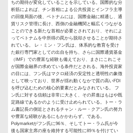
ちの期待が変化していることを示している。国際的な分
析筋によれば、チン首相による公共投資とインフラ主導
の回復局面の後、ベトナムには、国際金融に精通し、通
貨リスク管理に長け、西側の金融機関と幅広くつながる
ことのできる新たな首相が必要とされており、それによ
ってベトナムを中所得の罠から脱却させることが期待さ
れている。 レ・ミン・フン氏は、体系的な教育を受け
た銀行専門家としての出自を持ち、さらに国際通貨基金
（IMF）での豊富な経験も備えており、まさにこれこそ
が国際金融界の求めている条件だとされる。海外投資家
の目には、フン氏はマクロ経済の安定性と透明性の象徴
として映っており、世界が揺れ動くなかで質の高いFDI
を呼び込むための核心的要素だとみなされている。 フ
ン氏に対する信頼は非常に大きく、その昇進はもはや既
定路線であるかのように受け止められている。トー・ラ
ム書記長の側近とされるチャン・ルー・クアン氏の努力
や豊富な経験があるにもかかわらず、である。
Polymarketがフン氏に96％、そしてトー・ラム氏が今
後も国家主席の座を維持する可能性に89％を付けてい