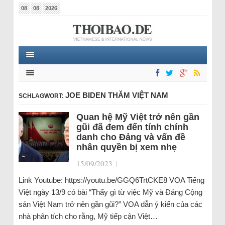
08
08
2026
JOE BIDEN THĂM VIỆT NAM
SCHLAGWORT:
Quan hệ Mỹ Việt trở nên gần
gũi đã đem đến tính chính
danh cho Đảng và vấn đề
nhân quyền bị xem nhẹ
15/09/2023
|
Link Youtube: https://youtu.be/GGQ6TrtCKE8 VOA Tiếng
Việt ngày 13/9 có bài “Thấy gì từ việc Mỹ và Đảng Cộng
sản Việt Nam trở nên gần gũi?” VOA dẫn ý kiến của các
nhà phân tích cho rằng, Mỹ tiếp cận Việt…