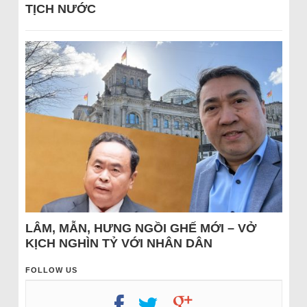
TỊCH NƯỚC
LÂM, MẪN, HƯNG NGỒI GHẾ MỚI – VỞ
KỊCH NGHÌN TỶ VỚI NHÂN DÂN
FOLLOW US