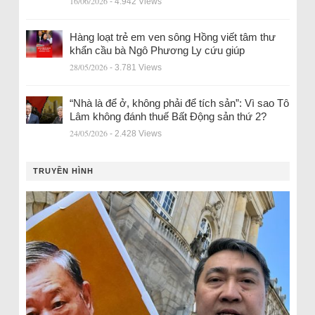
16/06/2026
- 4.942 Views
Hàng loạt trẻ em ven sông Hồng viết tâm thư
khẩn cầu bà Ngô Phương Ly cứu giúp
28/05/2026
- 3.781 Views
“Nhà là để ở, không phải để tích sản”: Vì sao Tô
Lâm không đánh thuế Bất Động sản thứ 2?
24/05/2026
- 2.428 Views
TRUYỀN HÌNH