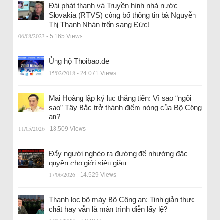
Đài phát thanh và Truyền hình nhà nước
Slovakia (RTVS) công bố thông tin bà Nguyễn
Thị Thanh Nhàn trốn sang Đức!
06/08/2023
- 5.165 Views
Ủng hộ Thoibao.de
15/02/2018
- 24.071 Views
Mai Hoàng lập kỷ lục thăng tiến: Vì sao “ngôi
sao” Tây Bắc trở thành điểm nóng của Bộ Công
an?
11/05/2026
- 18.509 Views
Đẩy người nghèo ra đường để nhường đặc
quyền cho giới siêu giàu
17/06/2026
- 14.529 Views
Thanh lọc bộ máy Bộ Công an: Tinh giản thực
chất hay vẫn là màn trình diễn lấy lệ?