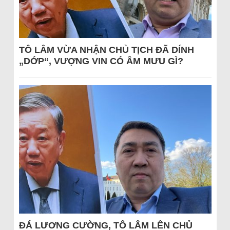
TÔ LÂM VỪA NHẬN CHỦ TỊCH ĐÃ DÍNH
„DỚP“, VƯỢNG VIN CÓ ÂM MƯU GÌ?
ĐÁ LƯƠNG CƯỜNG, TÔ LÂM LÊN CHỦ