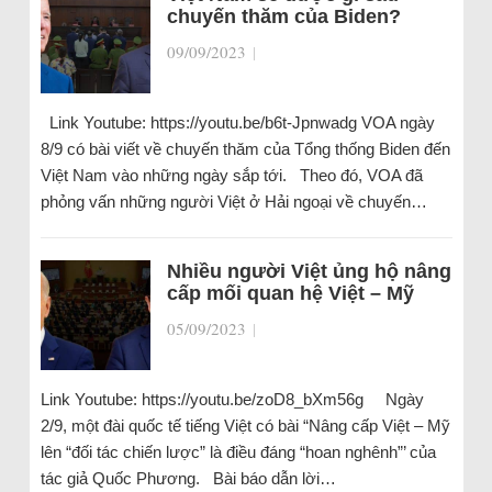
chuyến thăm của Biden?
09/09/2023
|
Link Youtube: https://youtu.be/b6t-Jpnwadg VOA ngày
8/9 có bài viết về chuyến thăm của Tổng thống Biden đến
Việt Nam vào những ngày sắp tới. Theo đó, VOA đã
phỏng vấn những người Việt ở Hải ngoại về chuyến…
Nhiều người Việt ủng hộ nâng
cấp mối quan hệ Việt – Mỹ
05/09/2023
|
Link Youtube: https://youtu.be/zoD8_bXm56g Ngày
2/9, một đài quốc tế tiếng Việt có bài “Nâng cấp Việt – Mỹ
lên “đối tác chiến lược” là điều đáng “hoan nghênh”’ của
tác giả Quốc Phương. Bài báo dẫn lời…