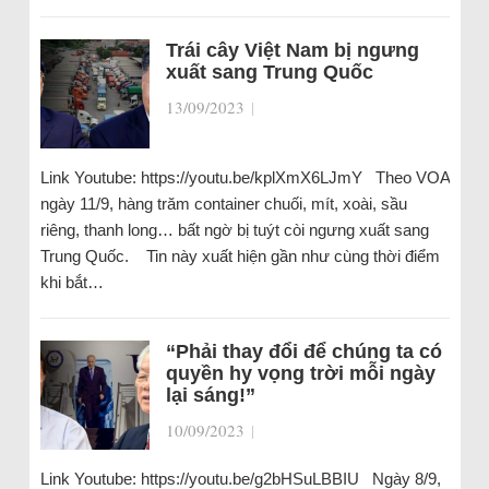
Trái cây Việt Nam bị ngưng
xuất sang Trung Quốc
13/09/2023
|
Link Youtube: https://youtu.be/kplXmX6LJmY Theo VOA
ngày 11/9, hàng trăm container chuối, mít, xoài, sầu
riêng, thanh long… bất ngờ bị tuýt còi ngưng xuất sang
Trung Quốc. Tin này xuất hiện gần như cùng thời điểm
khi bắt…
“Phải thay đổi để chúng ta có
quyền hy vọng trời mỗi ngày
lại sáng!”
10/09/2023
|
Link Youtube: https://youtu.be/g2bHSuLBBIU Ngày 8/9,