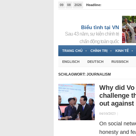
09
08
2026
Headline:
Tin bà Nguyễn Thị Thanh Nhàn đang ẩn náu tại Đức
Biểu tình tại VN
Sau 43 năm, sự kiện chính trị
chấn động toàn quốc
TRANG CHỦ
CHÍNH TRỊ
KINH TẾ
ENGLISCH
DEUTSCH
RUSSISCH
SCHLAGWORT:
JOURNALISM
Why did Vo 
challenge t
out against 
04/10/2023
|
On social netw
honesty and fea