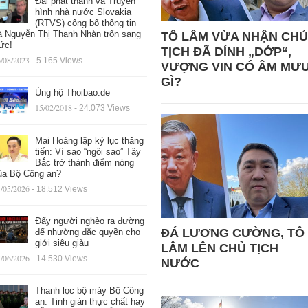
Đài phát thanh và Truyền
hình nhà nước Slovakia
(RTVS) công bố thông tin
à Nguyễn Thị Thanh Nhàn trốn sang
TÔ LÂM VỪA NHẬN CHỦ
ức!
TỊCH ĐÃ DÍNH „DỚP“,
/08/2023
- 5.165 Views
VƯỢNG VIN CÓ ÂM MƯ
GÌ?
Ủng hộ Thoibao.de
15/02/2018
- 24.073 Views
Mai Hoàng lập kỷ lục thăng
tiến: Vì sao “ngôi sao” Tây
Bắc trở thành điểm nóng
ủa Bộ Công an?
/05/2026
- 18.512 Views
Đẩy người nghèo ra đường
ĐÁ LƯƠNG CƯỜNG, TÔ
để nhường đặc quyền cho
giới siêu giàu
LÂM LÊN CHỦ TỊCH
/06/2026
- 14.530 Views
NƯỚC
Thanh lọc bộ máy Bộ Công
an: Tinh giản thực chất hay