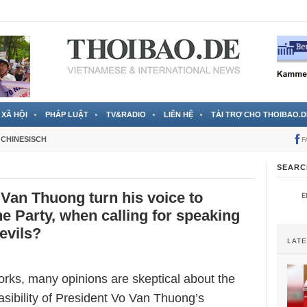
 đã được chính thức xác nhận
3 Jahren ago
XÃ HỘI
PHÁP LUẬT
TV&RADIO
LIÊN HỆ
TÀI TRỢ CHO THOIBAO.D
CHINESISCH
F
SEARC
Van Thuong turn his voice to
he Party, when calling for speaking
evils?
LAT
orks, many opinions are skeptical about the
sibility of President Vo Van Thuong’s