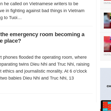
08/08
n he called on Vietnamese writers to be
e in fighting against bad things in Vietnam
ng to Tuoi…
s the emergency room becoming a
e place?
08/08
 phones flooded the operating room, where
parating twins Dieu Nhi and Truc Nhi, raising
 ethics and journalistic morality. At 6 o’clock
 two babies Dieu Nhi and Truc Nhi, 13