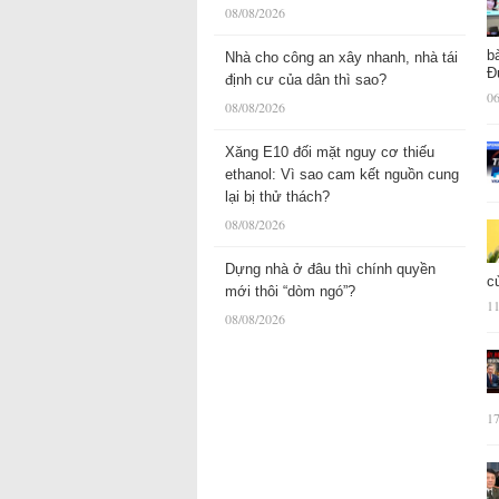
08/08/2026
b
Nhà cho công an xây nhanh, nhà tái
Đ
định cư của dân thì sao?
06
08/08/2026
Xăng E10 đối mặt nguy cơ thiếu
ethanol: Vì sao cam kết nguồn cung
lại bị thử thách?
08/08/2026
Dựng nhà ở đâu thì chính quyền
c
mới thôi “dòm ngó”?
11
08/08/2026
17