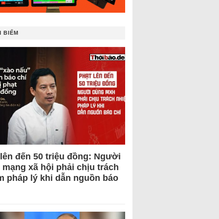
 BIẾM
 lên đến 50 triệu đồng: Người
 mạng xã hội phải chịu trách
m pháp lý khi dẫn nguồn báo