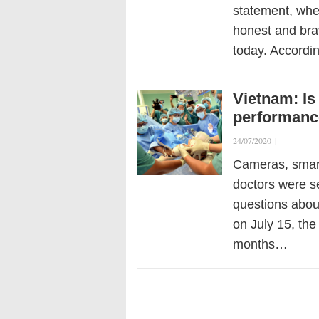
statement, whe
honest and brav
today. Accordi
Vietnam: I
performanc
24/07/2020
|
Cameras, smart
doctors were se
questions about
on July 15, the
months…