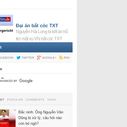
Đại án bắt cóc TXT
Nguyễn Hải Long bị kết án hỗ
trợ mật vụ VN bắt cóc TXT
E
ACEBOOK
TWITTER
GOOGLE+
RSS
H
EST
POPULAR
COMMENTS
TAGS
Bắc ninh: Ông Nguyễn Văn
Dũng bị xử lý, câu hỏi nào
còn bỏ ngỏ?