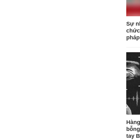
Sự n
chức
pháp
Hàng
bỗng
tay 