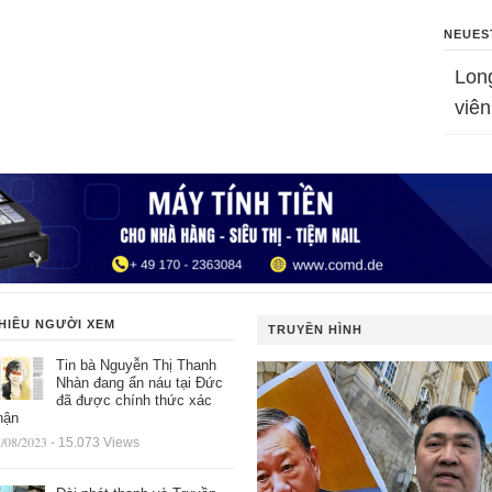
NEUES
Lon
viên
HIỀU NGƯỜI XEM
TRUYỀN HÌNH
Tin bà Nguyễn Thị Thanh
Nhàn đang ẩn náu tại Đức
đã được chính thức xác
hận
/08/2023
- 15.073 Views