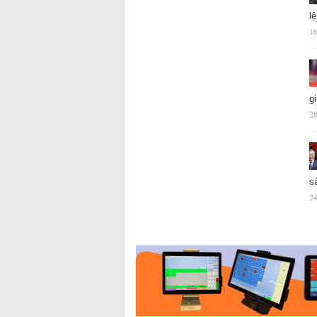
l
16
g
28
s
24