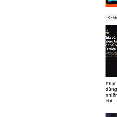
CHÂM
Phạt
dùng
nhiệ
chí