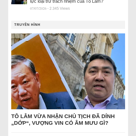
lực loại trừ trách nhiệm của Tô Lâm?
07/07/2026
- 2.345 Views
TRUYỀN HÌNH
TÔ LÂM VỪA NHẬN CHỦ TỊCH ĐÃ DÍNH
„DỚP“, VƯỢNG VIN CÓ ÂM MƯU GÌ?