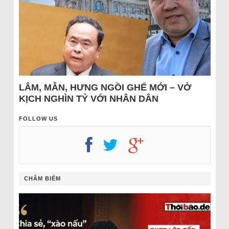
LÂM, MẪN, HƯNG NGỒI GHẾ MỚI – VỞ
KỊCH NGHÌN TỶ VỚI NHÂN DÂN
FOLLOW US
CHÂM BIẾM