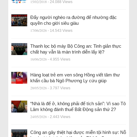
15/02/2018
- 24.088 Views
Đẩy người nghèo ra đường để nhường đặc
quyền cho giới siêu giàu
17/06/2026
- 14.543 Views
Thanh lọc bộ máy Bộ Công an: Tinh giản thực
chất hay vẫn là màn trình diễn lấy lệ?
16/06/2026
- 4.955 Views
Hàng loạt trẻ em ven sông Hồng viết tâm thư
khẩn cầu bà Ngô Phương Ly cứu giúp
28/05/2026
- 3.797 Views
“Nhà là để ở, không phải để tích sản”: Vì sao Tô
Lâm không đánh thuế Bất Động sản thứ 2?
24/05/2026
- 2.443 Views
Công an gây thiệt hại được miễn tội hình sự: Nỗ