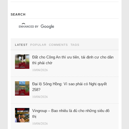
SEARCH
LATEST
POPULAR
COMMENTS
TAGS
Đất cho Công An thì ưu tiên, tái định cư cho dân
thì phải chờ
10/08/2026
Đại lộ Sông Hồng: Vì sao phải có Nghị quyết
258?
10/08/2026
Vingroup – Bao nhiêu là đủ cho những siêu đô
thị
10/08/2026