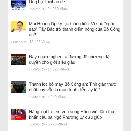
Ủng hộ Thoibao.de
15/02/2018
- 24.050 Views
Mai Hoàng lập kỷ lục thăng tiến: Vì sao “ngôi
sao” Tây Bắc trở thành điểm nóng của Bộ Công
an?
11/05/2026
- 18.498 Views
Đẩy người nghèo ra đường để nhường đặc
quyền cho giới siêu giàu
17/06/2026
- 14.527 Views
Thanh lọc bộ máy Bộ Công an: Tinh giản thực
chất hay vẫn là màn trình diễn lấy lệ?
16/06/2026
- 4.940 Views
Hàng loạt trẻ em ven sông Hồng viết tâm thư
khẩn cầu bà Ngô Phương Ly cứu giúp
28/05/2026
- 3.770 Views