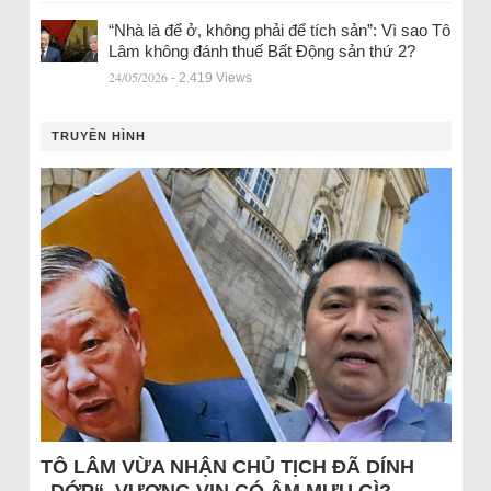
“Nhà là để ở, không phải để tích sản”: Vì sao Tô
Lâm không đánh thuế Bất Động sản thứ 2?
24/05/2026
- 2.419 Views
TRUYỀN HÌNH
TÔ LÂM VỪA NHẬN CHỦ TỊCH ĐÃ DÍNH