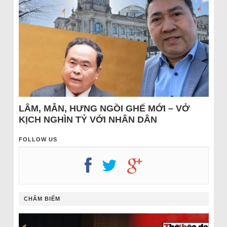
LÂM, MẪN, HƯNG NGỒI GHẾ MỚI – VỞ
KỊCH NGHÌN TỶ VỚI NHÂN DÂN
FOLLOW US
CHÂM BIẾM