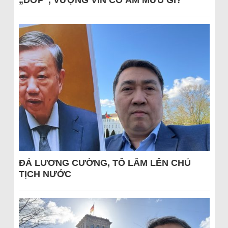
„DỚP“, VƯỢNG VIN CÓ ÂM MƯU GÌ?
ĐÁ LƯƠNG CƯỜNG, TÔ LÂM LÊN CHỦ
TỊCH NƯỚC