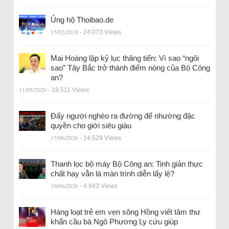
Ủng hộ Thoibao.de
15/02/2018
- 24.073 Views
Mai Hoàng lập kỷ lục thăng tiến: Vì sao “ngôi
sao” Tây Bắc trở thành điểm nóng của Bộ Công
an?
11/05/2026
- 18.511 Views
Đẩy người nghèo ra đường để nhường đặc
quyền cho giới siêu giàu
17/06/2026
- 14.529 Views
Thanh lọc bộ máy Bộ Công an: Tinh giản thực
chất hay vẫn là màn trình diễn lấy lệ?
16/06/2026
- 4.943 Views
Hàng loạt trẻ em ven sông Hồng viết tâm thư
khẩn cầu bà Ngô Phương Ly cứu giúp