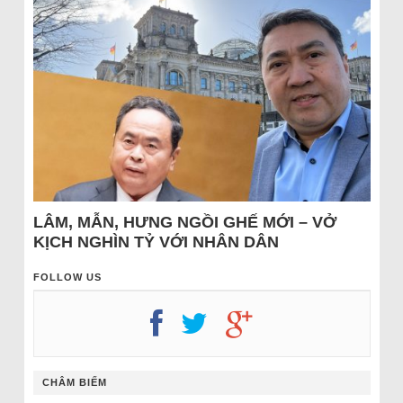
LÂM, MẪN, HƯNG NGỒI GHẾ MỚI – VỞ
KỊCH NGHÌN TỶ VỚI NHÂN DÂN
FOLLOW US
CHÂM BIẾM