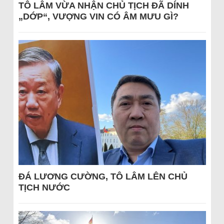
TÔ LÂM VỪA NHẬN CHỦ TỊCH ĐÃ DÍNH
„DỚP“, VƯỢNG VIN CÓ ÂM MƯU GÌ?
ĐÁ LƯƠNG CƯỜNG, TÔ LÂM LÊN CHỦ
TỊCH NƯỚC