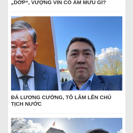
„DỚP“, VƯỢNG VIN CÓ ÂM MƯU GÌ?
ĐÁ LƯƠNG CƯỜNG, TÔ LÂM LÊN CHỦ
TỊCH NƯỚC