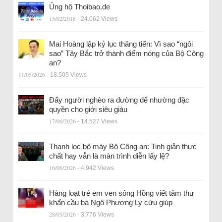
Ủng hộ Thoibao.de
15/02/2018
- 24.062 Views
Mai Hoàng lập kỷ lục thăng tiến: Vì sao “ngôi
sao” Tây Bắc trở thành điểm nóng của Bộ Công
an?
11/05/2026
- 18.505 Views
Đẩy người nghèo ra đường để nhường đặc
quyền cho giới siêu giàu
17/06/2026
- 14.527 Views
Thanh lọc bộ máy Bộ Công an: Tinh giản thực
chất hay vẫn là màn trình diễn lấy lệ?
16/06/2026
- 4.942 Views
Hàng loạt trẻ em ven sông Hồng viết tâm thư
khẩn cầu bà Ngô Phương Ly cứu giúp
28/05/2026
- 3.776 Views