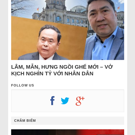
LÂM, MẪN, HƯNG NGỒI GHẾ MỚI – VỞ
KỊCH NGHÌN TỶ VỚI NHÂN DÂN
FOLLOW US
CHÂM BIẾM