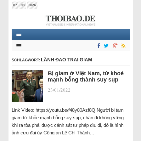
07
08
2026
LÃNH ĐẠO TRẠI GIAM
SCHLAGWORT:
Bị giam ở Việt Nam, từ khoẻ
mạnh bỗng thành suy sụp
23/01/2022
|
Link Video: https://youtu.be/f48y80Azf8Q Người bị tạm
giam từ khỏe mạnh bỗng suy sụp, chân đi không vững
khi ra tòa phải được cảnh sát tư pháp dìu đi, đó là hình
ảnh cựu đại úy Công an Lê Chí Thành…