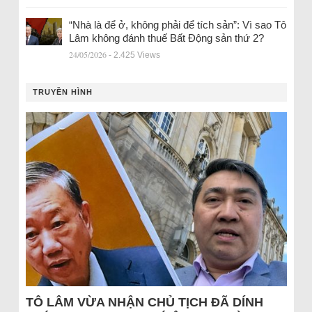
“Nhà là để ở, không phải để tích sản”: Vì sao Tô
Lâm không đánh thuế Bất Động sản thứ 2?
24/05/2026
- 2.425 Views
TRUYỀN HÌNH
TÔ LÂM VỪA NHẬN CHỦ TỊCH ĐÃ DÍNH