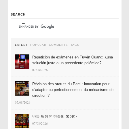
SEARCH
LATEST
POPULAR
COMMENTS
TAGS
Repetición de exámenes en Tuyên Quang: ¿una
solución justa o un precedente polémico?
07/08/2026
Révision des statuts du Parti : innovation pour
s’adapter ou perfectionnement du mécanisme de
direction ?
07/08/2026
반동 당원은 민족의 복이다
07/08/2026