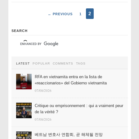
2
← PREVIOUS
1
SEARCH
LATEST
POPULAR
COMMENTS
TAGS
RFA en vietnamita entra en la lista de
«reaccionarios» del Gobierno vietnamita
07/08/2026
Critique ou emprisonnement : qui a vraiment peur
de la vérité ?
07/08/2026
베트남 변호사 연합회, 곧 해체될 전망