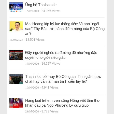
Ủng hộ Thoibao.de
15/02/2018
- 24.056 Views
Mai Hoàng lập kỷ lục thăng tiến: Vì sao “ngôi
sao” Tây Bắc trở thành điểm nóng của Bộ Công
an?
11/05/2026
- 18.501 Views
Đẩy người nghèo ra đường để nhường đặc
quyền cho giới siêu giàu
17/06/2026
- 14.527 Views
Thanh lọc bộ máy Bộ Công an: Tinh giản thực
chất hay vẫn là màn trình diễn lấy lệ?
16/06/2026
- 4.941 Views
Hàng loạt trẻ em ven sông Hồng viết tâm thư
khẩn cầu bà Ngô Phương Ly cứu giúp
28/05/2026
- 3.773 Views