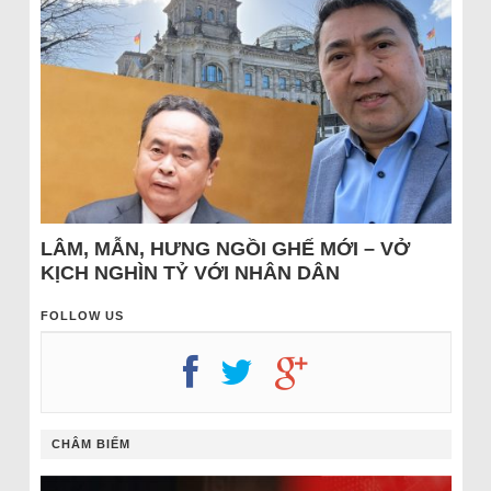
LÂM, MẪN, HƯNG NGỒI GHẾ MỚI – VỞ
KỊCH NGHÌN TỶ VỚI NHÂN DÂN
FOLLOW US
CHÂM BIẾM