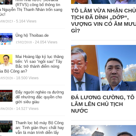
(RTVS) công bố thông tin
à Nguyễn Thị Thanh Nhàn trốn sang
TÔ LÂM VỪA NHẬN CHỦ
ức!
TỊCH ĐÃ DÍNH „DỚP“,
/08/2023
- 5.164 Views
VƯỢNG VIN CÓ ÂM MƯ
GÌ?
Ủng hộ Thoibao.de
15/02/2018
- 24.054 Views
Mai Hoàng lập kỷ lục thăng
tiến: Vì sao “ngôi sao” Tây
Bắc trở thành điểm nóng
ủa Bộ Công an?
/05/2026
- 18.500 Views
Đẩy người nghèo ra đường
ĐÁ LƯƠNG CƯỜNG, TÔ
để nhường đặc quyền cho
giới siêu giàu
LÂM LÊN CHỦ TỊCH
/06/2026
- 14.527 Views
NƯỚC
Thanh lọc bộ máy Bộ Công
an: Tinh giản thực chất hay
vẫn là màn trình diễn lấy