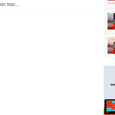
06/08
hức trực…