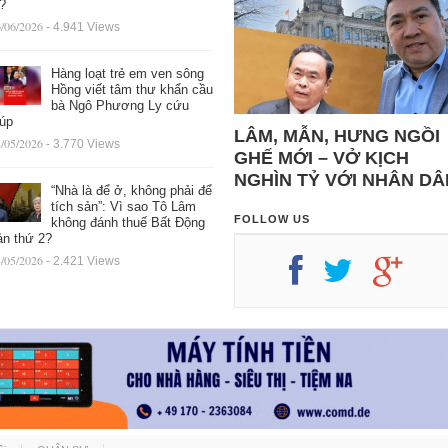
ệ?
/06/2026
- 4.941 Views
Hàng loạt trẻ em ven sông
Hồng viết tâm thư khẩn cầu
bà Ngô Phương Ly cứu
iúp
LÂM, MẪN, HƯNG NGỒI
/05/2026
- 3.770 Views
GHẾ MỚI – VỞ KỊCH
NGHÌN TỶ VỚI NHÂN DÂ
“Nhà là để ở, không phải để
tích sản”: Vì sao Tô Lâm
FOLLOW US
không đánh thuế Bất Động
ản thứ 2?
/05/2026
- 2.421 Views