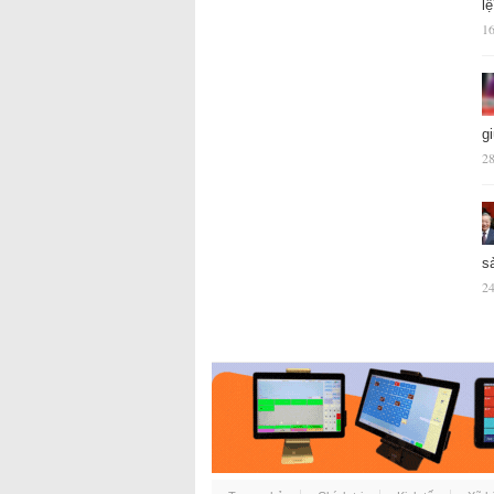
l
16
g
28
s
24