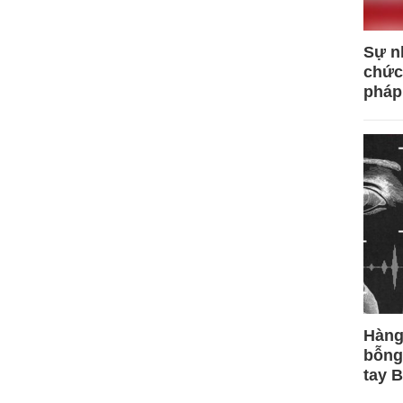
Sự n
chức
pháp
Hàng
bỗng
tay 