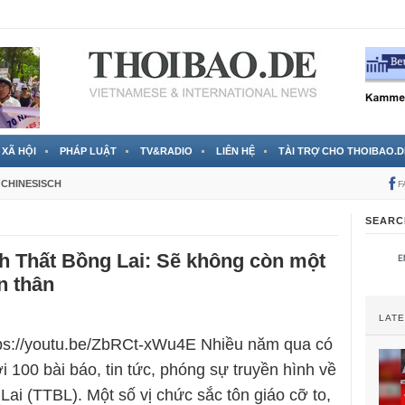
 đã được chính thức xác nhận
3 Jahren ago
XÃ HỘI
PHÁP LUẬT
TV&RADIO
LIÊN HỆ
TÀI TRỢ CHO THOIBAO.D
CHINESISCH
F
SEARC
h Thất Bồng Lai: Sẽ không còn một
n thân
LAT
tps://youtu.be/ZbRCt-xWu4E Nhiều năm qua có
ới 100 bài báo, tin tức, phóng sự truyền hình về
Lai (TTBL). Một số vị chức sắc tôn giáo cỡ to,