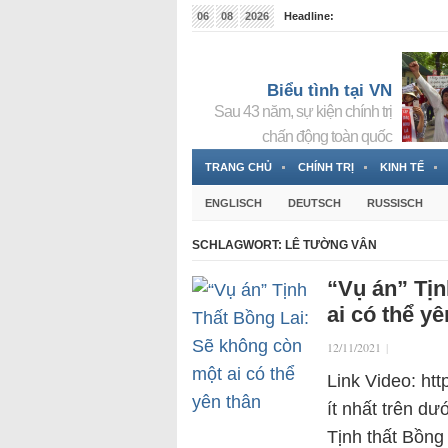
06
08
2026
Headline:
Tin bà Nguyễn Thị Thanh Nhàn đang ẩn náu tại Đức
Biểu tình tại VN
Sau 43 năm, sự kiện chính trị
chấn động toàn quốc
TRANG CHỦ
CHÍNH TRỊ
KINH TẾ
ENGLISCH
DEUTSCH
RUSSISCH
SCHLAGWORT:
LÊ TƯỜNG VÂN
“Vụ án” Tịn
ai có thể yê
12/11/2021
|
Link Video: ht
ít nhất trên dư
Tịnh thất Bồng 