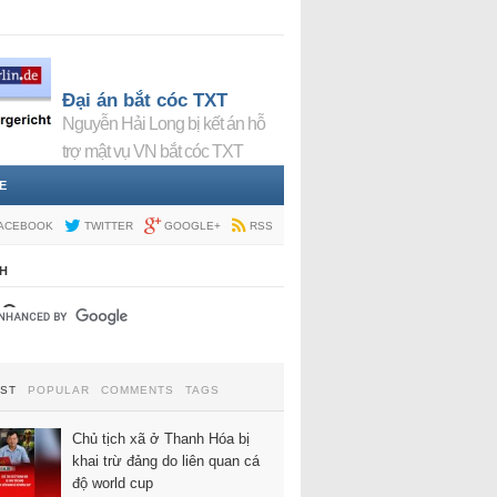
Đại án bắt cóc TXT
Nguyễn Hải Long bị kết án hỗ
trợ mật vụ VN bắt cóc TXT
E
ACEBOOK
TWITTER
GOOGLE+
RSS
H
EST
POPULAR
COMMENTS
TAGS
Chủ tịch xã ở Thanh Hóa bị
khai trừ đảng do liên quan cá
độ world cup