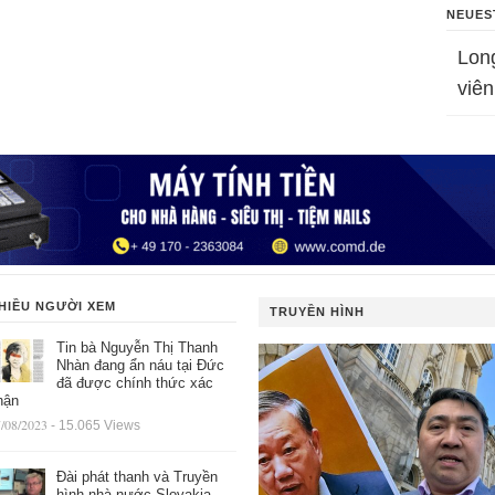
NEUES
Lon
viên
HIỀU NGƯỜI XEM
TRUYỀN HÌNH
Tin bà Nguyễn Thị Thanh
Nhàn đang ẩn náu tại Đức
đã được chính thức xác
hận
/08/2023
- 15.065 Views
Đài phát thanh và Truyền
hình nhà nước Slovakia