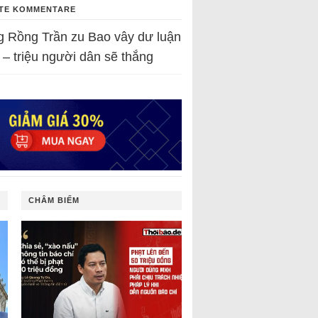
TE KOMMENTARE
g Rồng Trần
zu
Bao vây dư luận
 – triệu người dân sẽ thắng
CHÂM BIẾM