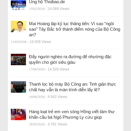
Ủng hộ Thoibao.de
15/02/2018
- 24.069 Views
Mai Hoàng lập kỷ lục thăng tiến: Vì sao “ngôi
sao” Tây Bắc trở thành điểm nóng của Bộ Công
an?
11/05/2026
- 18.509 Views
Đẩy người nghèo ra đường để nhường đặc
quyền cho giới siêu giàu
17/06/2026
- 14.528 Views
Thanh lọc bộ máy Bộ Công an: Tinh giản thực
chất hay vẫn là màn trình diễn lấy lệ?
16/06/2026
- 4.942 Views
Hàng loạt trẻ em ven sông Hồng viết tâm thư
khẩn cầu bà Ngô Phương Ly cứu giúp
28/05/2026
- 3.781 Views