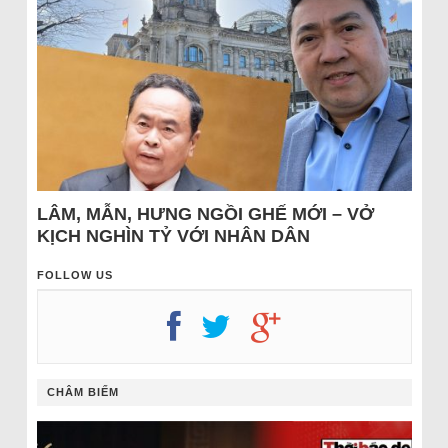
LÂM, MẪN, HƯNG NGỒI GHẾ MỚI – VỞ
KỊCH NGHÌN TỶ VỚI NHÂN DÂN
FOLLOW US
CHÂM BIẾM