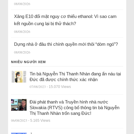
08/08/2026
Xăng E10 đối mặt nguy cơ thiếu ethanol: Vì sao cam
kết nguồn cung lại bị thử thách?
08/08/2026
Dựng nhà ở đâu thì chính quyền mới thôi “dòm ngó”?
08/08/2026
NHIỀU NGƯỜI XEM
Tin bà Nguyễn Thị Thanh Nhàn đang ẩn náu tại
Đức đã được chính thức xác nhận
07/08/2023
- 15.070 Views
Đài phát thanh và Truyền hình nhà nước
Slovakia (RTVS) công bố thông tin bà Nguyễn
Thị Thanh Nhàn trốn sang Đức!
06/08/2023
- 5.165 Views