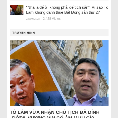
“Nhà là để ở, không phải để tích sản”: Vì sao Tô
Lâm không đánh thuế Bất Động sản thứ 2?
24/05/2026
- 2.428 Views
TRUYỀN HÌNH
TÔ LÂM VỪA NHẬN CHỦ TỊCH ĐÃ DÍNH