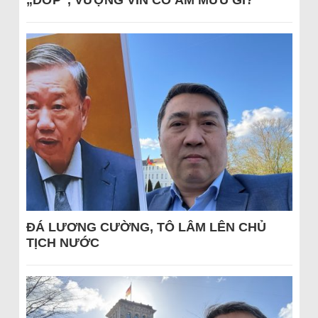
„DỚP“, VƯỢNG VIN CÓ ÂM MƯU GÌ?
ĐÁ LƯƠNG CƯỜNG, TÔ LÂM LÊN CHỦ
TỊCH NƯỚC