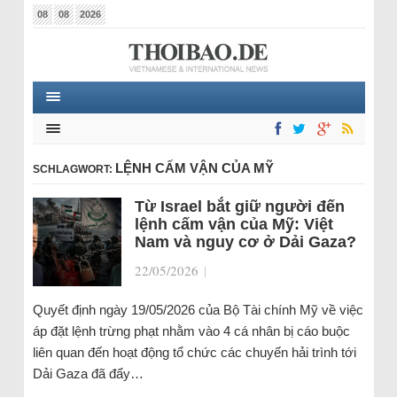
08
08
2026
LỆNH CẤM VẬN CỦA MỸ
SCHLAGWORT:
Từ Israel bắt giữ người đến
lệnh cấm vận của Mỹ: Việt
Nam và nguy cơ ở Dải Gaza?
22/05/2026
|
Quyết định ngày 19/05/2026 của Bộ Tài chính Mỹ về việc
áp đặt lệnh trừng phạt nhằm vào 4 cá nhân bị cáo buộc
liên quan đến hoạt động tổ chức các chuyến hải trình tới
Dải Gaza đã đẩy…