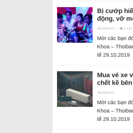
Bị cướp hi
động, vỡ mộ
30/10/2019
|
|
1.316
Mời các bạn đó
Khoa – Thoibao
tế 29.10.2019
Mua vé xe v
chết kề bên
30/10/2019
|
Mời các bạn đó
Khoa – Thoibao
tế 29.10.2019