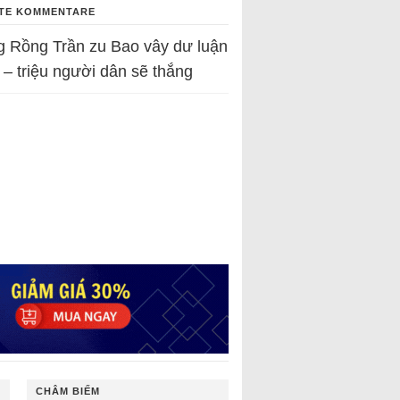
TE KOMMENTARE
g Rồng Trần
zu
Bao vây dư luận
 – triệu người dân sẽ thắng
CHÂM BIẾM