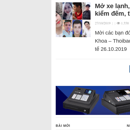
Mở xe lạnh
kiểm đếm, 
27/10/2019
|
|
1.558
Mời các bạn đó
Khoa – Thoibao
tế 26.10.2019
BÀI MỚI
N