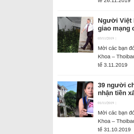
tế 26.11.2019
Người Việt 
giao mạng 
03/11/2019
|
Mời các bạn đó
Khoa – Thoibao
tế 3.11.2019
39 người chế
nhận tiền x
01/11/2019
|
Mời các bạn đó
Khoa – Thoibao
tế 31.10.2019