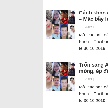
Cảnh khốn 
– Mắc bẫy 
31/10/2019
|
Mời các bạn đó
Khoa – Thoibao
tế 30.10.2019
Trốn sang A
móng, ép đ
31/10/2019
|
Mời các bạn đó
Khoa – Thoibao
tế 30.10.2019