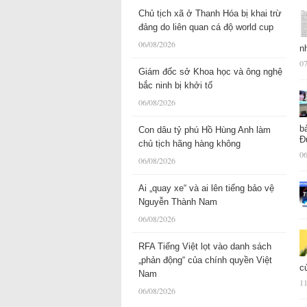
Chủ tịch xã ở Thanh Hóa bị khai trừ
đảng do liên quan cá độ world cup
06/08/2026
n
07
Giám đốc sở Khoa học và ông nghệ
bắc ninh bị khởi tố
06/08/2026
b
Con dâu tỷ phú Hồ Hùng Anh làm
Đ
chủ tịch hãng hàng không
06
06/08/2026
Ai „quay xe“ và ai lên tiếng bảo vệ
Nguyễn Thành Nam
06/08/2026
RFA Tiếng Việt lọt vào danh sách
„phản động“ của chính quyền Việt
c
Nam
11
06/08/2026