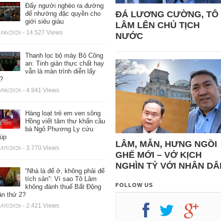
Đẩy người nghèo ra đường
ĐÁ LƯƠNG CƯỜNG, TÔ
để nhường đặc quyền cho
giới siêu giàu
LÂM LÊN CHỦ TỊCH
/06/2026
- 14.527 Views
NƯỚC
Thanh lọc bộ máy Bộ Công
an: Tinh giản thực chất hay
vẫn là màn trình diễn lấy
ệ?
/06/2026
- 4.941 Views
Hàng loạt trẻ em ven sông
Hồng viết tâm thư khẩn cầu
bà Ngô Phương Ly cứu
iúp
LÂM, MẪN, HƯNG NGỒI
/05/2026
- 3.770 Views
GHẾ MỚI – VỞ KỊCH
NGHÌN TỶ VỚI NHÂN DÂ
“Nhà là để ở, không phải để
tích sản”: Vì sao Tô Lâm
FOLLOW US
không đánh thuế Bất Động
ản thứ 2?
/05/2026
- 2.421 Views