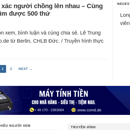
NEUES
, xác người chồng lên nhau – Cùng
tìm được 500 thứ
Lon
viên
n xem, bình luận và cùng chia sẻ. Lê Trung
.de từ Berlin, CHLB Đức. / Truyền hình thực
1
2
NEXT →
HIỀU NGƯỜI XEM
TRUYỀN HÌNH