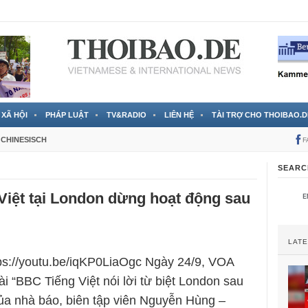
 đã được chính thức xác nhận
3 Jahren ago
XÃ HỘI
PHÁP LUẬT
TV&RADIO
LIÊN HỆ
TÀI TRỢ CHO THOIBAO.D
CHINESISCH
F
SEARC
Việt tại London dừng hoạt động sau
LAT
tps://youtu.be/iqKP0LiaOgc Ngày 24/9, VOA
ài “BBC Tiếng Việt nói lời từ biệt London sau
a nhà báo, biên tập viên Nguyễn Hùng –