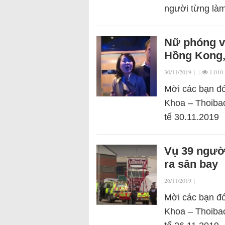
người từng là
Nữ phóng v
Hồng Kong,
30/11/2019
|
|
1.010
Mời các bạn đó
Khoa – Thoibao
tế 30.11.2019
Vụ 39 ngườ
ra sân bay
26/11/2019
|
Mời các bạn đó
Khoa – Thoibao