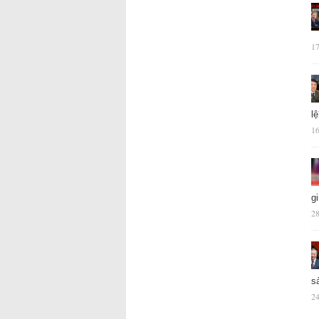
17
l
16
g
28
s
24