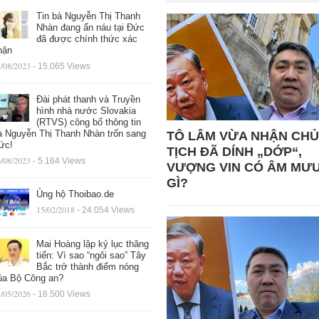
Tin bà Nguyễn Thị Thanh
Nhàn đang ẩn náu tại Đức
đã được chính thức xác
hận
/08/2023
- 15.065 Views
Đài phát thanh và Truyền
hình nhà nước Slovakia
(RTVS) công bố thông tin
à Nguyễn Thị Thanh Nhàn trốn sang
TÔ LÂM VỪA NHẬN CHỦ
ức!
TỊCH ĐÃ DÍNH „DỚP“,
/08/2023
- 5.164 Views
VƯỢNG VIN CÓ ÂM MƯ
GÌ?
Ủng hộ Thoibao.de
15/02/2018
- 24.054 Views
Mai Hoàng lập kỷ lục thăng
tiến: Vì sao “ngôi sao” Tây
Bắc trở thành điểm nóng
ủa Bộ Công an?
/05/2026
- 18.500 Views