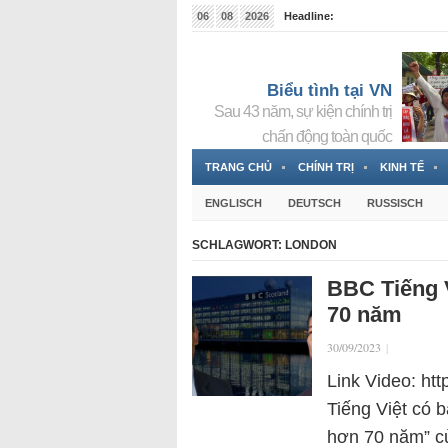
06
08
2026
Headline:
Tin bà Nguyễn Thị Thanh Nhàn đang ẩn náu tại Đức
Biểu tình tại VN
Sau 43 năm, sự kiện chính trị
chấn động toàn quốc
TRANG CHỦ
CHÍNH TRỊ
KINH TẾ
ENGLISCH
DEUTSCH
RUSSISCH
SCHLAGWORT:
LONDON
BBC Tiếng 
70 năm
30/09/2023
|
Link Video: ht
Tiếng Việt có b
hơn 70 năm” củ