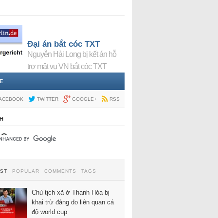
Đại án bắt cóc TXT
Nguyễn Hải Long bị kết án hỗ
trợ mật vụ VN bắt cóc TXT
E
ACEBOOK
TWITTER
GOOGLE+
RSS
H
EST
POPULAR
COMMENTS
TAGS
Chủ tịch xã ở Thanh Hóa bị
khai trừ đảng do liên quan cá
độ world cup