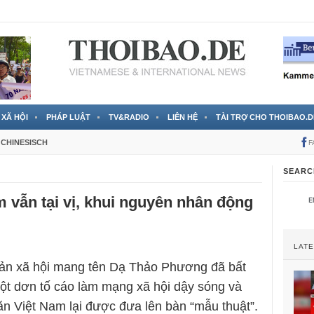
 đã được chính thức xác nhận
3 Jahren ago
XÃ HỘI
PHÁP LUẬT
TV&RADIO
LIÊN HỆ
TÀI TRỢ CHO THOIBAO.D
CHINESISCH
F
SEARC
.m vẫn tại vị, khui nguyên nhân động
LAT
hoản xã hội mang tên Dạ Thảo Phương đã bất
ột dơn tố cáo làm mạng xã hội dậy sóng và
n Việt Nam lại được đưa lên bàn “mẫu thuật”.