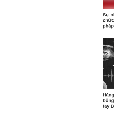
Sự n
chức
pháp
Hàng
bỗng
tay 