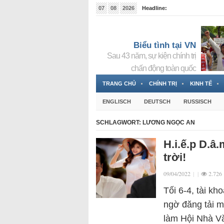
07
08
2026
Headline:
Tin bà Nguyễn Thị Thanh Nhàn đang ẩn náu tại Đức
Biểu tình tại VN
Sau 43 năm, sự kiện chính trị
chấn động toàn quốc
TRANG CHỦ
CHÍNH TRỊ
KINH TẾ
ENGLISCH
DEUTSCH
RUSSISCH
SCHLAGWORT:
LƯƠNG NGỌC AN
H.i.ế.p D.â
trời!
09/04/2022
|
|
2.726
Tối 6-4, tài k
ngờ đăng tải m
làm Hội Nhà Vă