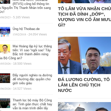
(RTVS) công bố thông tin
à Nguyễn Thị Thanh Nhàn trốn sang
TÔ LÂM VỪA NHẬN CHỦ
ức!
TỊCH ĐÃ DÍNH „DỚP“,
/08/2023
- 5.165 Views
VƯỢNG VIN CÓ ÂM MƯ
GÌ?
Ủng hộ Thoibao.de
15/02/2018
- 24.054 Views
Mai Hoàng lập kỷ lục thăng
tiến: Vì sao “ngôi sao” Tây
Bắc trở thành điểm nóng
ủa Bộ Công an?
/05/2026
- 18.500 Views
Đẩy người nghèo ra đường
ĐÁ LƯƠNG CƯỜNG, TÔ
để nhường đặc quyền cho
giới siêu giàu
LÂM LÊN CHỦ TỊCH
/06/2026
- 14.527 Views
NƯỚC
Thanh lọc bộ máy Bộ Công
an: Tinh giản thực chất hay
vẫn là màn trình diễn lấy