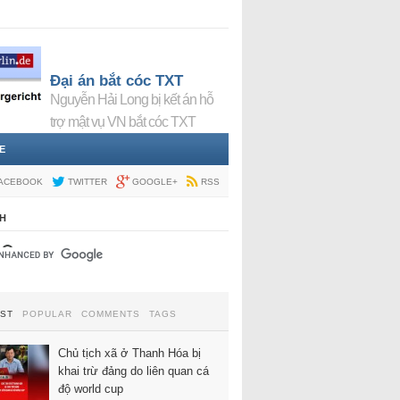
Đại án bắt cóc TXT
Nguyễn Hải Long bị kết án hỗ
trợ mật vụ VN bắt cóc TXT
E
ACEBOOK
TWITTER
GOOGLE+
RSS
H
EST
POPULAR
COMMENTS
TAGS
Chủ tịch xã ở Thanh Hóa bị
khai trừ đảng do liên quan cá
độ world cup