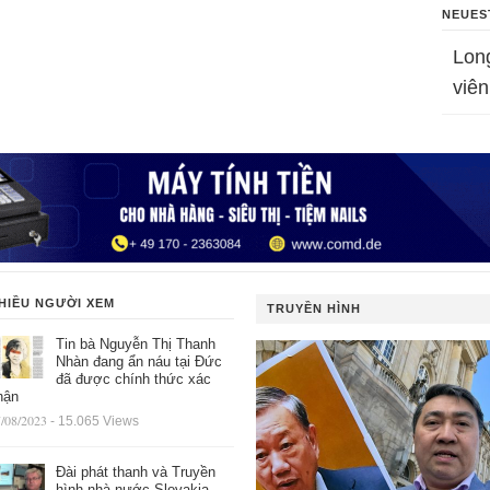
NEUES
Lon
viên
HIỀU NGƯỜI XEM
TRUYỀN HÌNH
Tin bà Nguyễn Thị Thanh
Nhàn đang ẩn náu tại Đức
đã được chính thức xác
hận
/08/2023
- 15.065 Views
Đài phát thanh và Truyền
hình nhà nước Slovakia