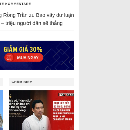
TE KOMMENTARE
g Rồng Trần
zu
Bao vây dư luận
 – triệu người dân sẽ thắng
CHÂM BIẾM