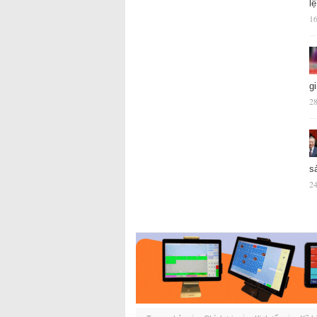
l
16
g
28
s
24