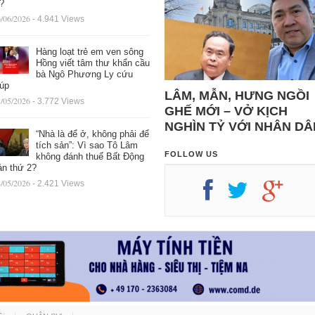
ệ?
/06/2026
- 4.941 Views
Hàng loạt trẻ em ven sông
Hồng viết tâm thư khẩn cầu
bà Ngô Phương Ly cứu
iúp
LÂM, MẪN, HƯNG NGỒI
/05/2026
- 3.772 Views
GHẾ MỚI – VỞ KỊCH
NGHÌN TỶ VỚI NHÂN DÂ
“Nhà là để ở, không phải để
tích sản”: Vì sao Tô Lâm
FOLLOW US
không đánh thuế Bất Động
ản thứ 2?
/05/2026
- 2.421 Views