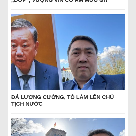
„DỚP“, VƯỢNG VIN CÓ ÂM MƯU GÌ?
ĐÁ LƯƠNG CƯỜNG, TÔ LÂM LÊN CHỦ
TỊCH NƯỚC