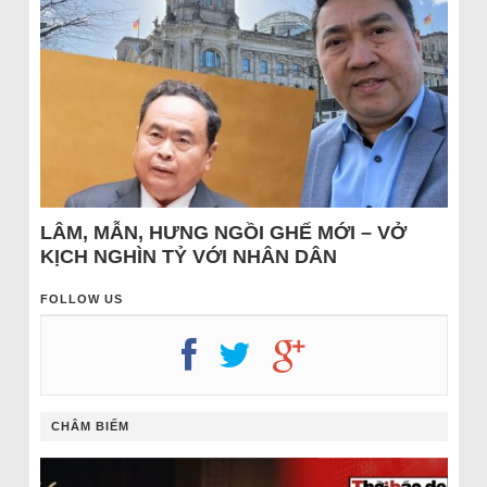
LÂM, MẪN, HƯNG NGỒI GHẾ MỚI – VỞ
KỊCH NGHÌN TỶ VỚI NHÂN DÂN
FOLLOW US
CHÂM BIẾM