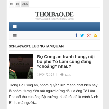
07
08
2026
LUONGTAMQUAN
SCHLAGWORT:
Bộ Công an tranh hùng, nội
bộ phe Tô Lâm cũng đang
“choảng” nhau?
19/04/2023
|
|
1.039
Trong Bộ Công an, nhóm quyền lực mạnh nhất hiện nay
là nhóm Hưng Yên mà người đứng đầu là ông Tô Lâm.
Phe đối thủ của ông Bộ trưởng thì đã rõ, đó là cánh Ninh
Bình, mà người…