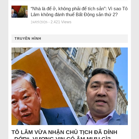
“Nhà là để ở, không phải để tích sản”: Vì sao Tô
Lâm không đánh thuế Bất Động sản thứ 2?
24/05/2026
- 2.421 Views
TRUYỀN HÌNH
TÔ LÂM VỪA NHẬN CHỦ TỊCH ĐÃ DÍNH