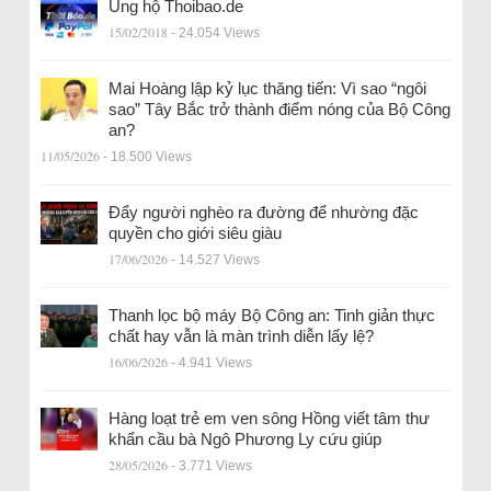
Ủng hộ Thoibao.de
15/02/2018
- 24.054 Views
Mai Hoàng lập kỷ lục thăng tiến: Vì sao “ngôi
sao” Tây Bắc trở thành điểm nóng của Bộ Công
an?
11/05/2026
- 18.500 Views
Đẩy người nghèo ra đường để nhường đặc
quyền cho giới siêu giàu
17/06/2026
- 14.527 Views
Thanh lọc bộ máy Bộ Công an: Tinh giản thực
chất hay vẫn là màn trình diễn lấy lệ?
16/06/2026
- 4.941 Views
Hàng loạt trẻ em ven sông Hồng viết tâm thư
khẩn cầu bà Ngô Phương Ly cứu giúp
28/05/2026
- 3.771 Views