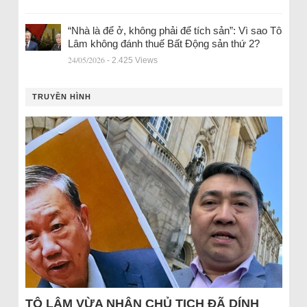
“Nhà là để ở, không phải để tích sản”: Vì sao Tô
Lâm không đánh thuế Bất Động sản thứ 2?
24/05/2026
- 2.425 Views
TRUYỀN HÌNH
TÔ LÂM VỪA NHẬN CHỦ TỊCH ĐÃ DÍNH