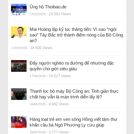
Ủng hộ Thoibao.de
15/02/2018
- 24.063 Views
Mai Hoàng lập kỷ lục thăng tiến: Vì sao “ngôi
sao” Tây Bắc trở thành điểm nóng của Bộ Công
an?
11/05/2026
- 18.506 Views
Đẩy người nghèo ra đường để nhường đặc
quyền cho giới siêu giàu
17/06/2026
- 14.527 Views
Thanh lọc bộ máy Bộ Công an: Tinh giản thực
chất hay vẫn là màn trình diễn lấy lệ?
16/06/2026
- 4.942 Views
Hàng loạt trẻ em ven sông Hồng viết tâm thư
khẩn cầu bà Ngô Phương Ly cứu giúp
28/05/2026
- 3.777 Views