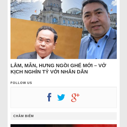
LÂM, MẪN, HƯNG NGỒI GHẾ MỚI – VỞ
KỊCH NGHÌN TỶ VỚI NHÂN DÂN
FOLLOW US
CHÂM BIẾM