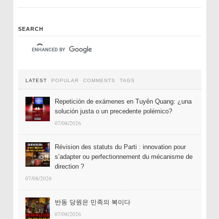
SEARCH
LATEST
POPULAR
COMMENTS
TAGS
Repetición de exámenes en Tuyên Quang: ¿una
solución justa o un precedente polémico?
07/08/2026
Révision des statuts du Parti : innovation pour
s’adapter ou perfectionnement du mécanisme de
direction ?
07/08/2026
반동 당원은 민족의 복이다
07/08/2026