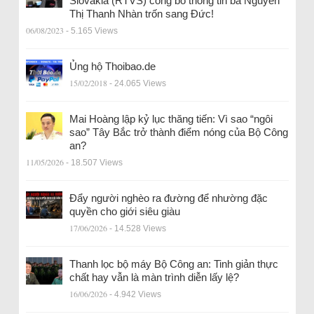
Slovakia (RTVS) công bố thông tin bà Nguyễn
Thị Thanh Nhàn trốn sang Đức!
06/08/2023
- 5.165 Views
Ủng hộ Thoibao.de
15/02/2018
- 24.065 Views
Mai Hoàng lập kỷ lục thăng tiến: Vì sao “ngôi
sao” Tây Bắc trở thành điểm nóng của Bộ Công
an?
11/05/2026
- 18.507 Views
Đẩy người nghèo ra đường để nhường đặc
quyền cho giới siêu giàu
17/06/2026
- 14.528 Views
Thanh lọc bộ máy Bộ Công an: Tinh giản thực
chất hay vẫn là màn trình diễn lấy lệ?
16/06/2026
- 4.942 Views