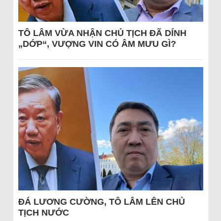
TÔ LÂM VỪA NHẬN CHỦ TỊCH ĐÃ DÍNH
„DỚP“, VƯỢNG VIN CÓ ÂM MƯU GÌ?
ĐÁ LƯƠNG CƯỜNG, TÔ LÂM LÊN CHỦ
TỊCH NƯỚC