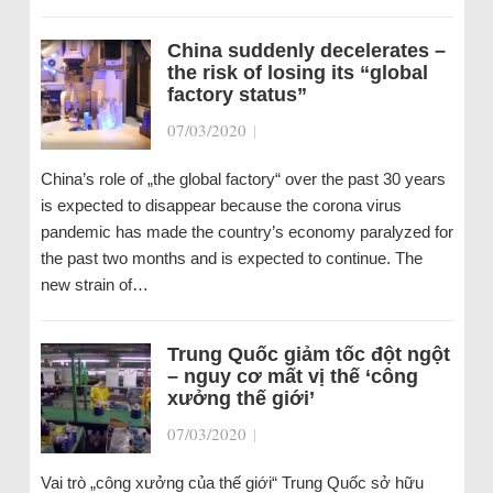
China suddenly decelerates –
the risk of losing its “global
factory status”
07/03/2020
|
China’s role of „the global factory“ over the past 30 years
is expected to disappear because the corona virus
pandemic has made the country’s economy paralyzed for
the past two months and is expected to continue. The
new strain of…
Trung Quốc giảm tốc đột ngột
– nguy cơ mất vị thế ‘công
xưởng thế giới’
07/03/2020
|
Vai trò „công xưởng của thế giới“ Trung Quốc sở hữu