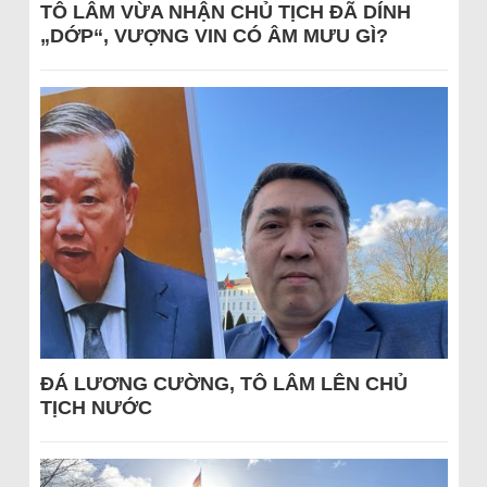
TÔ LÂM VỪA NHẬN CHỦ TỊCH ĐÃ DÍNH
„DỚP“, VƯỢNG VIN CÓ ÂM MƯU GÌ?
ĐÁ LƯƠNG CƯỜNG, TÔ LÂM LÊN CHỦ
TỊCH NƯỚC