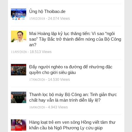
Ủng hộ Thoibao.de
15/02/2018
- 24.074 Views
Mai Hoàng lập kỷ lục thăng tiến: Vì sao “ngôi
sao” Tây Bắc trở thành điểm nóng của Bộ Công
an?
11/05/2026
- 18.513 Views
Đẩy người nghèo ra đường để nhường đặc
quyền cho giới siêu giàu
17/06/2026
- 14.530 Views
Thanh lọc bộ máy Bộ Công an: Tinh giản thực
chất hay vẫn là màn trình diễn lấy lệ?
16/06/2026
- 4.943 Views
Hàng loạt trẻ em ven sông Hồng viết tâm thư
khẩn cầu bà Ngô Phương Ly cứu giúp