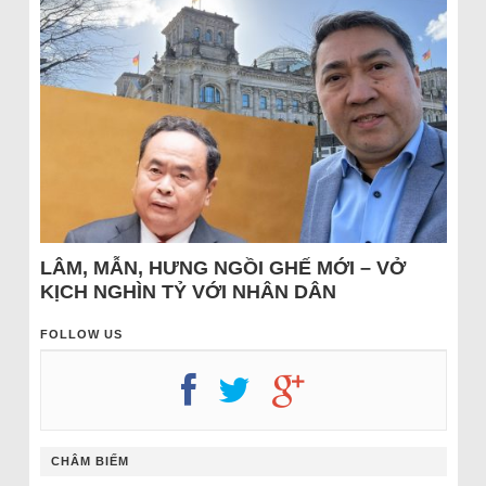
LÂM, MẪN, HƯNG NGỒI GHẾ MỚI – VỞ
KỊCH NGHÌN TỶ VỚI NHÂN DÂN
FOLLOW US
CHÂM BIẾM