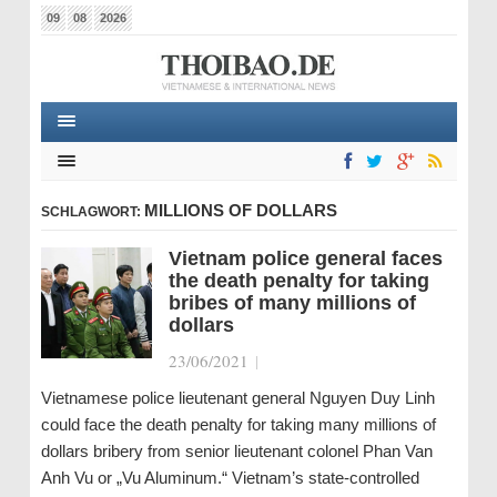
09
08
2026
MILLIONS OF DOLLARS
SCHLAGWORT:
Vietnam police general faces
the death penalty for taking
bribes of many millions of
dollars
23/06/2021
|
Vietnamese police lieutenant general Nguyen Duy Linh
could face the death penalty for taking many millions of
dollars bribery from senior lieutenant colonel Phan Van
Anh Vu or „Vu Aluminum.“ Vietnam’s state-controlled