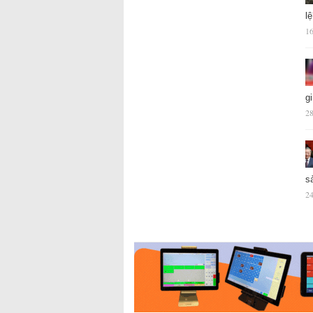
l
16
g
28
s
24