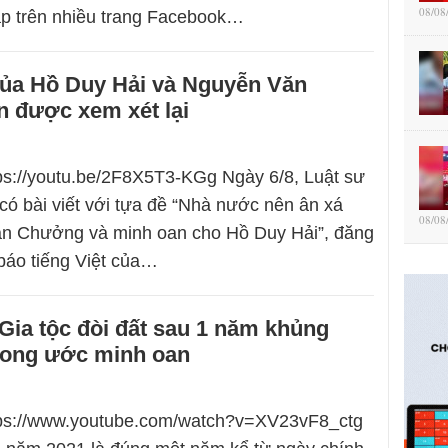
08/08
ặp trên nhiều trang Facebook…
của Hồ Duy Hải và Nguyễn Văn
 được xem xét lại
tps://youtu.be/2F8X5T3-KGg Ngày 6/8, Luật sư
có bài viết với tựa đề “Nhà nước nên ân xá
08/08
n Chưởng và minh oan cho Hồ Duy Hải”, đăng
 báo tiếng Việt của…
ia tộc đòi đất sau 1 năm khủng
ong ước minh oan
ttps://www.youtube.com/watch?v=XV23vF8_ctg