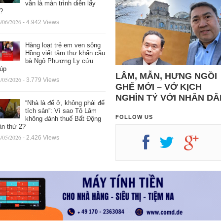
vẫn là màn trình diễn lấy
ệ?
/06/2026
- 4.942 Views
Hàng loạt trẻ em ven sông
Hồng viết tâm thư khẩn cầu
bà Ngô Phương Ly cứu
iúp
LÂM, MẪN, HƯNG NGỒI
/05/2026
- 3.779 Views
GHẾ MỚI – VỞ KỊCH
NGHÌN TỶ VỚI NHÂN DÂ
“Nhà là để ở, không phải để
tích sản”: Vì sao Tô Lâm
FOLLOW US
không đánh thuế Bất Động
ản thứ 2?
/05/2026
- 2.426 Views