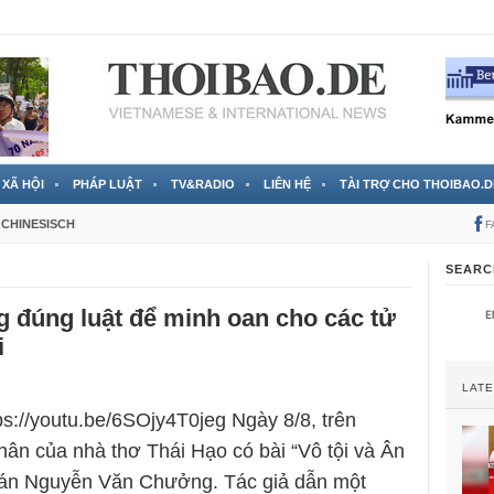
 đã được chính thức xác nhận
3 Jahren ago
XÃ HỘI
PHÁP LUẬT
TV&RADIO
LIÊN HỆ
TÀI TRỢ CHO THOIBAO.D
CHINESISCH
F
SEARC
 đúng luật để minh oan cho các tử
i
LAT
tps://youtu.be/6SOjy4T0jeg Ngày 8/8, trên
ân của nhà thơ Thái Hạo có bài “Vô tội và Ân
ụ án Nguyễn Văn Chưởng. Tác giả dẫn một