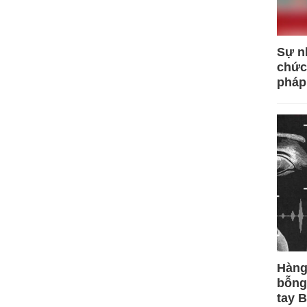
Sự n
chức
pháp
Hàng
bỗng
tay 