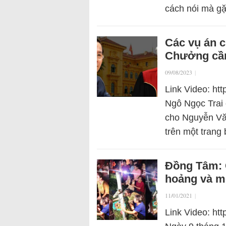
cách nói mà g
Các vụ án 
Chưởng cần
09/08/2023
|
Link Video: ht
Ngô Ngọc Trai 
cho Nguyễn Vă
trên một trang
Đồng Tâm: G
hoảng và m
11/01/2021
|
Link Video: h