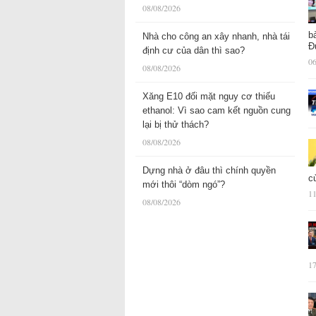
08/08/2026
b
Nhà cho công an xây nhanh, nhà tái
Đ
định cư của dân thì sao?
06
08/08/2026
Xăng E10 đối mặt nguy cơ thiếu
ethanol: Vì sao cam kết nguồn cung
lại bị thử thách?
08/08/2026
Dựng nhà ở đâu thì chính quyền
c
mới thôi “dòm ngó”?
11
08/08/2026
17