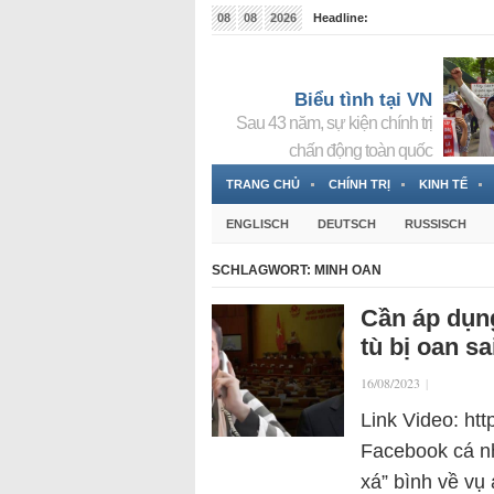
08
08
2026
Headline:
Tin bà Nguyễn Thị Thanh Nhàn đang ẩn náu tại Đức
Biểu tình tại VN
Sau 43 năm, sự kiện chính trị
chấn động toàn quốc
TRANG CHỦ
CHÍNH TRỊ
KINH TẾ
ENGLISCH
DEUTSCH
RUSSISCH
SCHLAGWORT:
MINH OAN
Cần áp dụng
tù bị oan sa
16/08/2023
|
Link Video: ht
Facebook cá nh
xá” bình về v