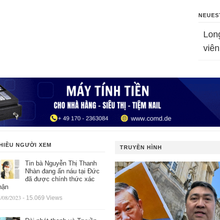
NEUES
Lon
viên
HIỀU NGƯỜI XEM
TRUYỀN HÌNH
Tin bà Nguyễn Thị Thanh
Nhàn đang ẩn náu tại Đức
đã được chính thức xác
hận
/08/2023
- 15.069 Views