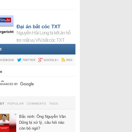
Đại án bắt cóc TXT
Nguyễn Hải Long bị kết án hỗ
trợ mật vụ VN bắt cóc TXT
E
ACEBOOK
TWITTER
GOOGLE+
RSS
H
EST
POPULAR
COMMENTS
TAGS
Bắc ninh: Ông Nguyễn Văn
Dũng bị xử lý, câu hỏi nào
còn bỏ ngỏ?