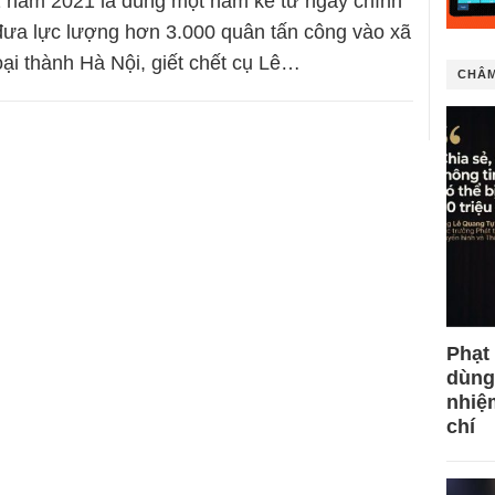
1 năm 2021 là đúng một năm kể từ ngày chính
đưa lực lượng hơn 3.000 quân tấn công vào xã
i thành Hà Nội, giết chết cụ Lê…
CHÂM
Phạt
dùng
nhiệ
chí