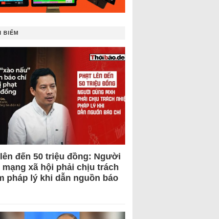
 BIẾM
 lên đến 50 triệu đồng: Người
 mạng xã hội phải chịu trách
m pháp lý khi dẫn nguồn báo