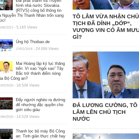
Đài phát thanh và Truyền
hình nhà nước Slovakia
(RTVS) công bố thông tin
à Nguyễn Thị Thanh Nhàn trốn sang
TÔ LÂM VỪA NHẬN CHỦ
ức!
TỊCH ĐÃ DÍNH „DỚP“,
/08/2023
- 5.165 Views
VƯỢNG VIN CÓ ÂM MƯ
GÌ?
Ủng hộ Thoibao.de
15/02/2018
- 24.066 Views
Mai Hoàng lập kỷ lục thăng
tiến: Vì sao “ngôi sao” Tây
Bắc trở thành điểm nóng
ủa Bộ Công an?
/05/2026
- 18.508 Views
Đẩy người nghèo ra đường
ĐÁ LƯƠNG CƯỜNG, TÔ
để nhường đặc quyền cho
giới siêu giàu
LÂM LÊN CHỦ TỊCH
/06/2026
- 14.528 Views
NƯỚC
Thanh lọc bộ máy Bộ Công
an: Tinh giản thực chất hay