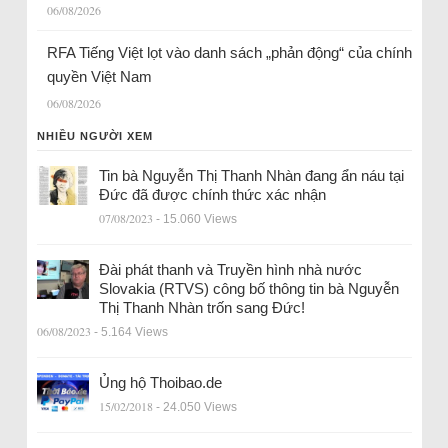
06/08/2026
RFA Tiếng Việt lọt vào danh sách „phản động“ của chính
quyền Việt Nam
06/08/2026
NHIỀU NGƯỜI XEM
Tin bà Nguyễn Thị Thanh Nhàn đang ẩn náu tại
Đức đã được chính thức xác nhận
07/08/2023
- 15.060 Views
Đài phát thanh và Truyền hình nhà nước
Slovakia (RTVS) công bố thông tin bà Nguyễn
Thị Thanh Nhàn trốn sang Đức!
06/08/2023
- 5.164 Views
Ủng hộ Thoibao.de
15/02/2018
- 24.050 Views