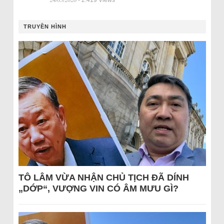
- 2.419 Views
TRUYỀN HÌNH
TÔ LÂM VỪA NHẬN CHỦ TỊCH ĐÃ DÍNH
„DỚP“, VƯỢNG VIN CÓ ÂM MƯU GÌ?