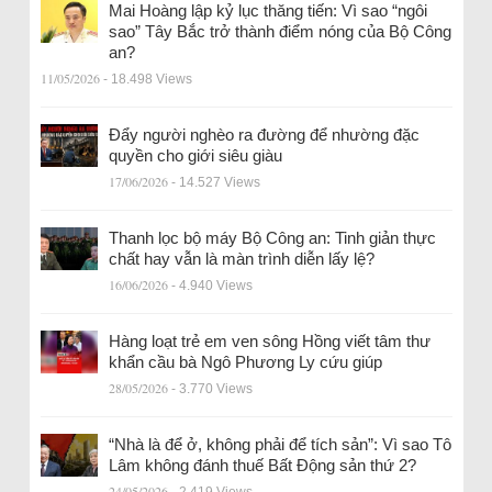
Mai Hoàng lập kỷ lục thăng tiến: Vì sao “ngôi
sao” Tây Bắc trở thành điểm nóng của Bộ Công
an?
11/05/2026
- 18.498 Views
Đẩy người nghèo ra đường để nhường đặc
quyền cho giới siêu giàu
17/06/2026
- 14.527 Views
Thanh lọc bộ máy Bộ Công an: Tinh giản thực
chất hay vẫn là màn trình diễn lấy lệ?
16/06/2026
- 4.940 Views
Hàng loạt trẻ em ven sông Hồng viết tâm thư
khẩn cầu bà Ngô Phương Ly cứu giúp
28/05/2026
- 3.770 Views
“Nhà là để ở, không phải để tích sản”: Vì sao Tô
Lâm không đánh thuế Bất Động sản thứ 2?
24/05/2026