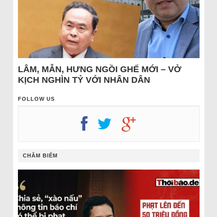
LÂM, MẪN, HƯNG NGỒI GHẾ MỚI – VỞ
KỊCH NGHÌN TỶ VỚI NHÂN DÂN
FOLLOW US
CHÂM BIẾM