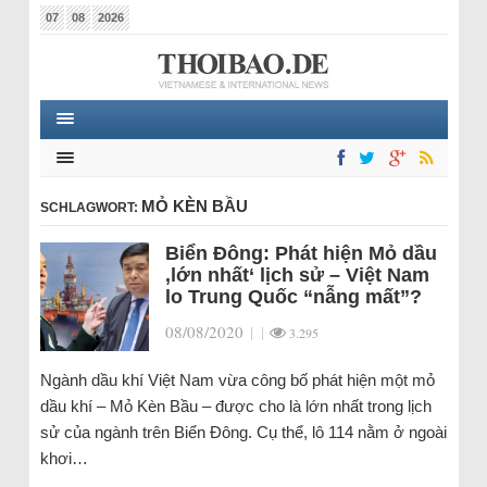
07
08
2026
MỎ KÈN BẦU
SCHLAGWORT:
Biển Đông: Phát hiện Mỏ dầu
‚lớn nhất‘ lịch sử – Việt Nam
lo Trung Quốc “nẫng mất”?
08/08/2020
|
|
3.295
Ngành dầu khí Việt Nam vừa công bố phát hiện một mỏ
dầu khí – Mỏ Kèn Bầu – được cho là lớn nhất trong lịch
sử của ngành trên Biển Đông. Cụ thể, lô 114 nằm ở ngoài
khơi…