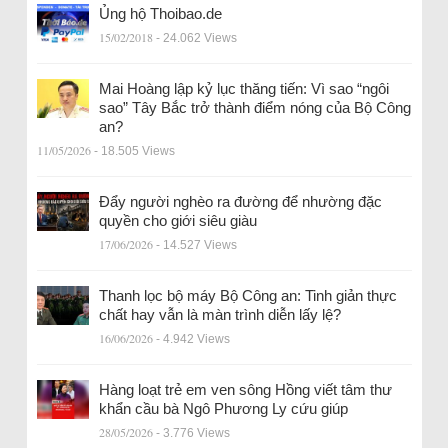
Ủng hộ Thoibao.de
15/02/2018
- 24.062 Views
Mai Hoàng lập kỷ lục thăng tiến: Vì sao “ngôi
sao” Tây Bắc trở thành điểm nóng của Bộ Công
an?
11/05/2026
- 18.505 Views
Đẩy người nghèo ra đường để nhường đặc
quyền cho giới siêu giàu
17/06/2026
- 14.527 Views
Thanh lọc bộ máy Bộ Công an: Tinh giản thực
chất hay vẫn là màn trình diễn lấy lệ?
16/06/2026
- 4.942 Views
Hàng loạt trẻ em ven sông Hồng viết tâm thư
khẩn cầu bà Ngô Phương Ly cứu giúp
28/05/2026
- 3.776 Views