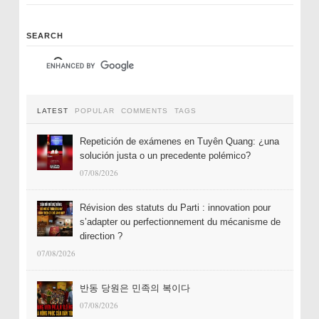
SEARCH
LATEST
POPULAR
COMMENTS
TAGS
Repetición de exámenes en Tuyên Quang: ¿una
solución justa o un precedente polémico?
07/08/2026
Révision des statuts du Parti : innovation pour
s’adapter ou perfectionnement du mécanisme de
direction ?
07/08/2026
반동 당원은 민족의 복이다
07/08/2026