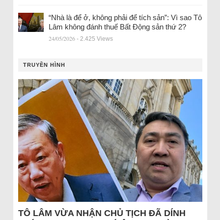
“Nhà là để ở, không phải để tích sản”: Vì sao Tô
Lâm không đánh thuế Bất Động sản thứ 2?
24/05/2026
- 2.425 Views
TRUYỀN HÌNH
TÔ LÂM VỪA NHẬN CHỦ TỊCH ĐÃ DÍNH