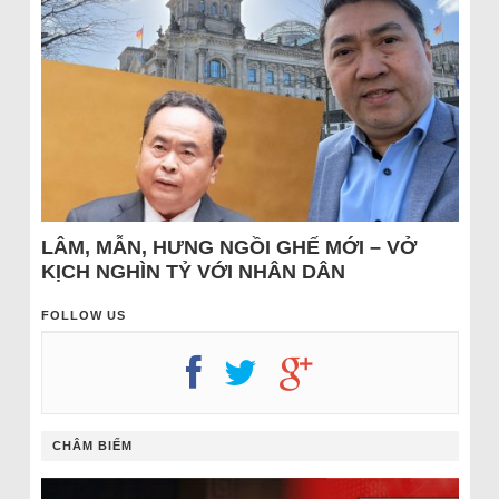
LÂM, MẪN, HƯNG NGỒI GHẾ MỚI – VỞ
KỊCH NGHÌN TỶ VỚI NHÂN DÂN
FOLLOW US
CHÂM BIẾM