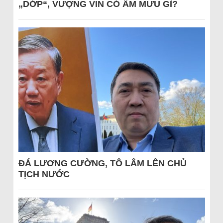
„DỚP“, VƯỢNG VIN CÓ ÂM MƯU GÌ?
ĐÁ LƯƠNG CƯỜNG, TÔ LÂM LÊN CHỦ
TỊCH NƯỚC