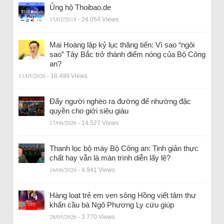
Ủng hộ Thoibao.de
15/02/2018
- 24.054 Views
Mai Hoàng lập kỷ lục thăng tiến: Vì sao “ngôi
sao” Tây Bắc trở thành điểm nóng của Bộ Công
an?
11/05/2026
- 18.499 Views
Đẩy người nghèo ra đường để nhường đặc
quyền cho giới siêu giàu
17/06/2026
- 14.527 Views
Thanh lọc bộ máy Bộ Công an: Tinh giản thực
chất hay vẫn là màn trình diễn lấy lệ?
16/06/2026
- 4.941 Views
Hàng loạt trẻ em ven sông Hồng viết tâm thư
khẩn cầu bà Ngô Phương Ly cứu giúp
28/05/2026
- 3.770 Views