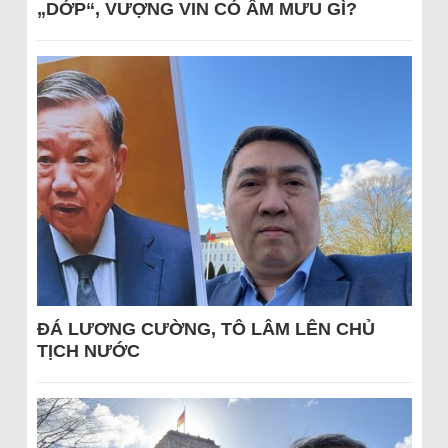
„DỚP“, VƯỢNG VIN CÓ ÂM MƯU GÌ?
ĐÁ LƯƠNG CƯỜNG, TÔ LÂM LÊN CHỦ
TỊCH NƯỚC