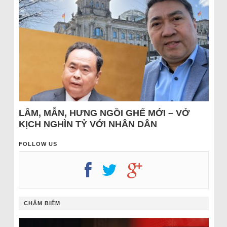
LÂM, MẪN, HƯNG NGỒI GHẾ MỚI – VỞ
KỊCH NGHÌN TỶ VỚI NHÂN DÂN
FOLLOW US
CHÂM BIẾM